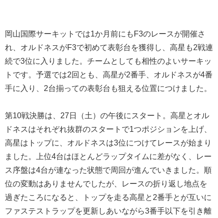
岡山国際サーキットでは1か月前にもF3のレースが開催さ
れ、オルドネスがF3で初めて表彰台を獲得し、高星も2戦連
続で3位に入りました。チームとしても相性のよいサーキッ
トです。予選では2回とも、高星が2番手、オルドネスが4番
手に入り、2台揃っての表彰台も狙える位置につけました。
第10戦決勝は、27日（土）の午後にスタート。高星とオル
ドネスはそれぞれ抜群のスタートで1つポジションを上げ、
高星はトップに、オルドネスは3位につけてレースが始まり
ました。上位4台はほとんどラップタイムに差がなく、レー
ス序盤は4台が連なった状態で周回が進んでいきました。順
位の変動はありませんでしたが、レースの折り返し地点を
過ぎたころになると、トップを走る高星と2番手とが互いに
ファステストラップを更新しあいながら3番手以下を引き離