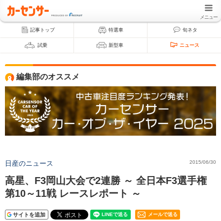
メニュー
記事トップ
特選車
旬ネタ
試乗
新型車
ニュース
編集部のオススメ
日産のニュース
2015/06/30
高星、F3岡山大会で2連勝 ～ 全日本F3選手権
第10～11戦 レースレポート ～
サイトを追加
メールで送る