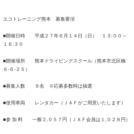
エコトレーニング熊本 募集要項
■開催日時 平成２７年６月１４日（日） １３:００～
１６:３０
■開催場所 熊本ドライビングスクール（熊本市北区楠
６‐６‐２５）
■募集人数 ９名 ※応募多数時は抽選
■使用車両 レンタカー（ＪＡＦがご用意いたします）
■参 加 料 一般２,０５７円（ＪＡＦ会員は１,０２８円）