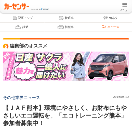
メニュー
記事トップ
特選車
旬ネタ
試乗
新型車
ニュース
編集部のオススメ
その他業界ニュース
2015/05/22
【ＪＡＦ熊本】環境にやさしく、お財布にもや
さしいエコ運転を。「エコトレーニング熊本」
参加者募集中！