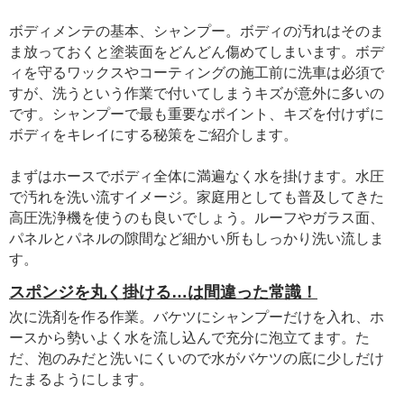
ボディメンテの基本、シャンプー。ボディの汚れはそのま
ま放っておくと塗装面をどんどん傷めてしまいます。ボデ
ィを守るワックスやコーティングの施工前に洗車は必須で
すが、洗うという作業で付いてしまうキズが意外に多いの
です。シャンプーで最も重要なポイント、キズを付けずに
ボディをキレイにする秘策をご紹介します。
まずはホースでボディ全体に満遍なく水を掛けます。水圧
で汚れを洗い流すイメージ。家庭用としても普及してきた
高圧洗浄機を使うのも良いでしょう。ルーフやガラス面、
パネルとパネルの隙間など細かい所もしっかり洗い流しま
す。
スポンジを丸く掛ける…は間違った常識！
次に洗剤を作る作業。バケツにシャンプーだけを入れ、ホ
ースから勢いよく水を流し込んで充分に泡立てます。た
だ、泡のみだと洗いにくいので水がバケツの底に少しだけ
たまるようにします。