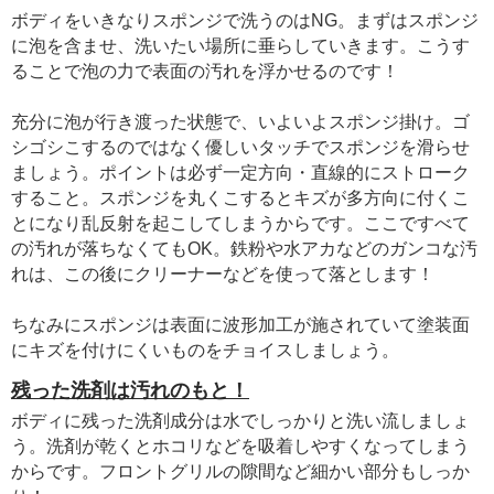
ボディをいきなりスポンジで洗うのはNG。まずはスポンジ
に泡を含ませ、洗いたい場所に垂らしていきます。こうす
ることで泡の力で表面の汚れを浮かせるのです！
充分に泡が行き渡った状態で、いよいよスポンジ掛け。ゴ
シゴシこするのではなく優しいタッチでスポンジを滑らせ
ましょう。ポイントは必ず一定方向・直線的にストローク
すること。スポンジを丸くこするとキズが多方向に付くこ
とになり乱反射を起こしてしまうからです。ここですべて
の汚れが落ちなくてもOK。鉄粉や水アカなどのガンコな汚
れは、この後にクリーナーなどを使って落とします！
ちなみにスポンジは表面に波形加工が施されていて塗装面
にキズを付けにくいものをチョイスしましょう。
残った洗剤は汚れのもと！
ボディに残った洗剤成分は水でしっかりと洗い流しましょ
う。洗剤が乾くとホコリなどを吸着しやすくなってしまう
からです。フロントグリルの隙間など細かい部分もしっか