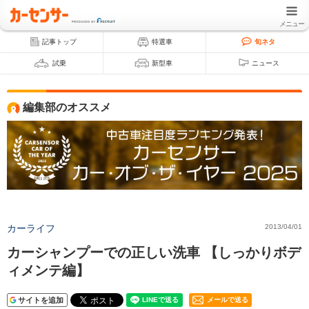
メニュー
記事トップ
特選車
旬ネタ
試乗
新型車
ニュース
編集部のオススメ
カーライフ
2013/04/01
カーシャンプーでの正しい洗車 【しっかりボデ
ィメンテ編】
サイトを追加
メールで送る