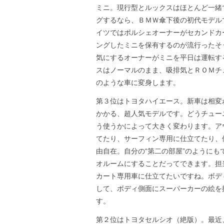
ミニ。現行型とルックスはほとんど一緒
グするなら、ＢＭＷ傘下後の初代モデル
イツではポルシェオーナーがセカンドカ
ングしたミニを保有するのが流行ったそ
気にするオーナーがミニを平日は運転す
スはノーマルのまま、吸排気とＲＯＭチ
のような車に変身します。
第３位はトヨタハイエース。新車は相変
かかる、超人気モデルです。どうチュー
う使うかによって大きく変わります。ア
てたり、サーフィン専用に仕立てたり、
由自在。自分の“第二の部屋”のようにも
オルームにすることだってできます。担
カート専用車に仕立てたいですね。ボデ
して、ボディ側面にスーパーカーの絵を
す。
第２位はトヨタセルシオ（絶版）。最近