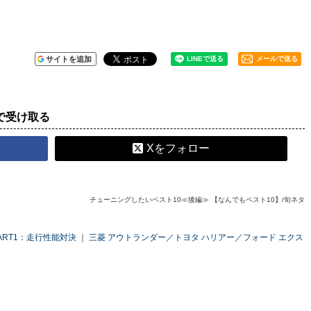
サイトを追加
メールで送る
で受け取る
Xをフォロー
チューニングしたいベスト10≪後編≫ 【なんでもベスト10】/旬ネタ
PART1：走行性能対決
｜
三菱 アウトランダー／トヨタ ハリアー／フォード エクス