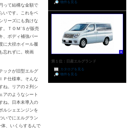
物件を見る
円って結構な金額で
らいです。これをベ
シリーズにも負けな
す。ＴＯＭ’Ｓが販売
キ、ボディ補強パー
度に大径ホイール履
も忘れずに。映画
第１位：日産エルグランド
カタログを見る
テックが旧型エルグ
物件を見る
ＩＰ仕様車。そんな
すね。リアの２列シ
ェアのようなシート
すね。日本未導入の
ポルシェエンジンを
ついでにエルグラン
一体、いくらするんで