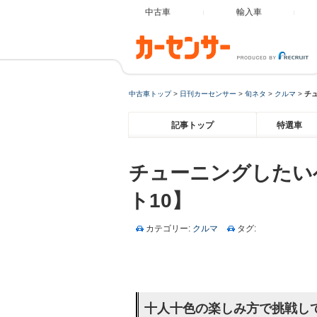
中古車
輸入車
中古車トップ
>
日刊カーセンサー
>
旬ネタ
>
クルマ
>
チ
記事トップ
特選車
チューニングしたい
ト10】
カテゴリー:
クルマ
タグ:
十人十色の楽しみ方で挑戦し