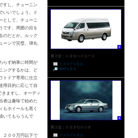
ですし、チューニン
でいいでしょう。ド
ーとして、チューニ
うです。周囲の目を
るのだとか。ルック
ューンで完璧。弾丸
第３位：トヨタハイエース
わらず納車に時間が
カタログを見る
物件を見る
ニングするかは、ど
ウトドア専用に仕立
使用目的に応じて自
できますし、オーディ
当者は趣味で始めた
ィもホイールも黒く
描いてもらうんで
第２位：トヨタセルシオ
、２００万円以下で
カタログを見る