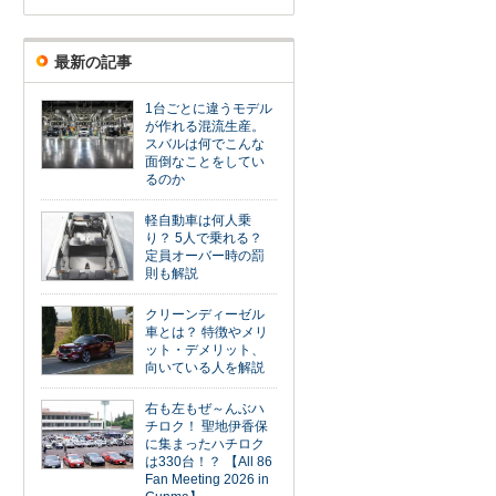
最新の記事
1台ごとに違うモデル
が作れる混流生産。
スバルは何でこんな
面倒なことをしてい
るのか
軽自動車は何人乗
り？ 5人で乗れる？
定員オーバー時の罰
則も解説
クリーンディーゼル
車とは？ 特徴やメリ
ット・デメリット、
向いている人を解説
右も左もぜ～んぶハ
チロク！ 聖地伊香保
に集まったハチロク
は330台！？ 【All 86
Fan Meeting 2026 in