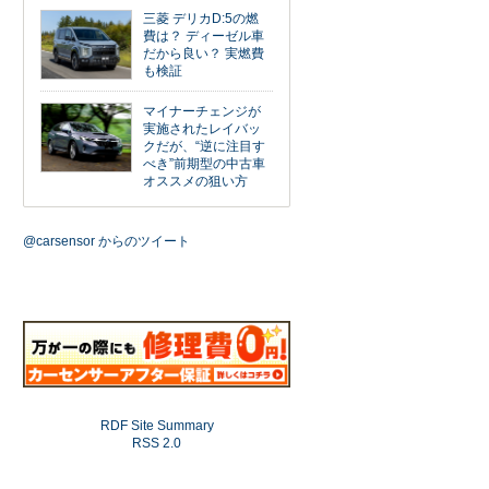
三菱 デリカD:5の燃
費は？ ディーゼル車
だから良い？ 実燃費
も検証
マイナーチェンジが
実施されたレイバッ
クだが、“逆に注目す
べき”前期型の中古車
オススメの狙い方
@carsensor からのツイート
RDF Site Summary
RSS 2.0