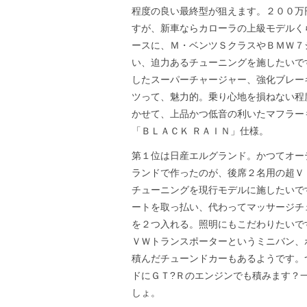
程度の良い最終型が狙えます。２００万
すが、新車ならカローラの上級モデルく
ースに、Ｍ・ベンツＳクラスやＢＭＷ７
い、迫力あるチューニングを施したいで
したスーパーチャージャー、強化ブレー
ツって、魅力的。乗り心地を損ねない程
かせて、上品かつ低音の利いたマフラー
「ＢＬＡＣＫ ＲＡＩＮ」仕様。
第１位は日産エルグランド。かつてオー
ランドで作ったのが、後席２名用の超Ｖ
チューニングを現行モデルに施したいで
ートを取っ払い、代わってマッサージチ
を２つ入れる。照明にもこだわりたいで
ＶＷトランスポーターというミニバン、
積んだチューンドカーもあるようです。
ドにＧＴ?Ｒのエンジンでも積みます？
しょ。