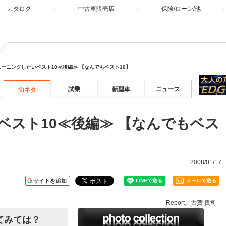
カタログ
中古車販売店
保険/ローン/他
ューニングしたいベスト10≪後編≫ 【なんでもベスト10】
試乗
新型車
ニュース
旬ネタ
ベスト10≪後編≫ 【なんでもベス
2008/01/17
サイトを追加
メールで送る
Report／古賀 貴司
てみては？