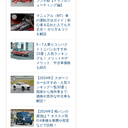
ンプ手順【トラブルシ
ューティング編】
マニュアル（MT）車
7
の運転方法ガイド｜初
心者＆忘れた人でも大
丈夫！ やり方＆コツ
を解説
5～7人乗りコンパク
8
トミニバンおすすめ
15選｜人気ランキン
グも！ メリットやデ
メリット、中古車価格
も紹介
【2024年】スポーツ
9
カーおすすめ・人気ラ
ンキング一覧30選｜
国産から海外車まで、
価格や意外な中古車を
解説！
【2024年】軽バンの
10
最強は？ オススメ現
行4車種を燃費や荷室
などで比較！