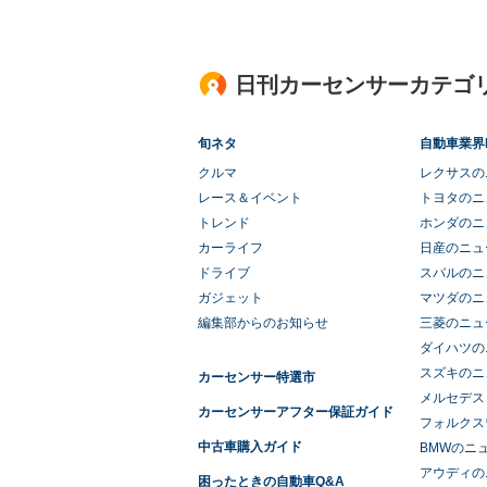
日刊カーセンサーカテゴ
旬ネタ
自動車業界
クルマ
レクサスの
レース＆イベント
トヨタのニ
トレンド
ホンダのニ
カーライフ
日産のニュ
ドライブ
スバルのニ
ガジェット
マツダのニ
編集部からのお知らせ
三菱のニュ
ダイハツの
スズキのニ
カーセンサー特選市
メルセデス
カーセンサーアフター保証ガイド
フォルクス
中古車購入ガイド
BMWのニ
アウディの
困ったときの自動車Q&A