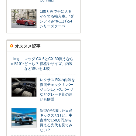
Gunma】
180万円で手に入る
イケてる輸入車。“ダ
ンディみ”を上げる4
シリーズクーペ
オススメ記事
_img
マツダ CX-5とCX-30買うなら
mB10">
どっち？ 価格やサイズ、内装
など違いを比較
レクサス RXの内装を
徹底チェック！ バー
ジョンLとFスポーツ
などグレード別の違
いも解説
新型が登場した日産
キックスだけど、中
古車で150万円から
買える先代も見てみ
ない？