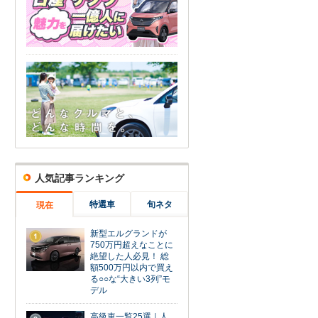
人気記事ランキング
特選車
旬ネタ
現在
新型エルグランドが
1
750万円超えなことに
絶望した人必見！ 総
額500万円以内で買え
る○○な“大きい3列”モ
デル
高級車一覧25選｜人