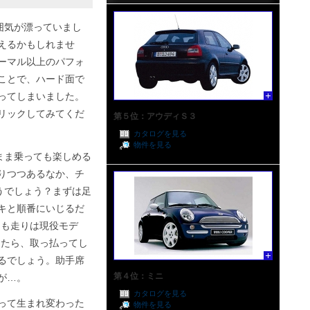
囲気が漂っていまし
えるかもしれませ
ーマル以上のパフォ
ことで、ハード面で
ってしまいました。
リックしてみてくだ
第５位：アウディＳ３
カタログを見る
物件を見る
まま乗っても楽しめる
りつつあるなか、チ
うでしょう？まずは足
キと順番にいじるだ
ても走りは現役モデ
きたら、取っ払ってし
るでしょう。助手席
第４位：ミニ
が…。
カタログを見る
って生まれ変わった
物件を見る