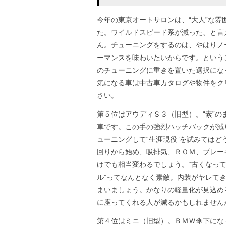
今年の東京オートサロンは、“大人”な雰
た。ワイルドスピード系が減った、と言
ん。チューニングをするのは、やはりノ
ーマンスを味わいたいからです。という
のチューニングに重きを置いた選択にな
気になる車は中古車カタログや物件をク
さい。
第５位はアウディＳ３（旧型）。“素”の
車です。この手の強烈ハッチバックが減
ューニングして“生涯現役”を試みてはど
回りから始め、吸排気、ＲＯＭ、ブレー
けでも相当変わるでしょう。“古くなっ
ル”ってなんとなく素敵。内装がヤレて
まいましょう。かなりの軽量化が見込め
に座ってくれる人が減るかもしれません
第４位はミニ（旧型）。ＢＭＷ傘下にな