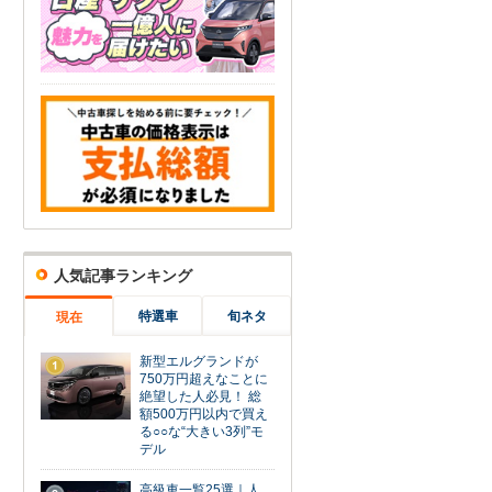
人気記事ランキング
特選車
旬ネタ
現在
新型エルグランドが
1
750万円超えなことに
絶望した人必見！ 総
額500万円以内で買え
る○○な“大きい3列”モ
デル
高級車一覧25選｜人