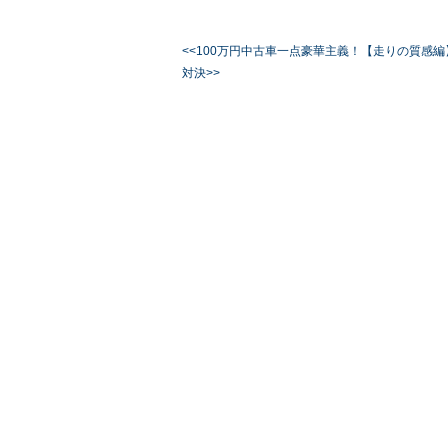
<<100万円中古車一点豪華主義！【走りの質感編
対決>>