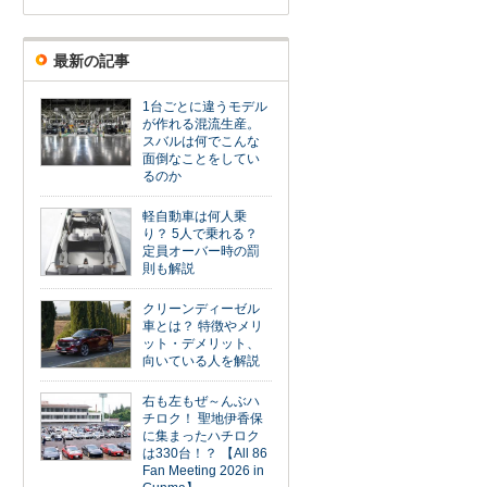
最新の記事
1台ごとに違うモデル
が作れる混流生産。
スバルは何でこんな
面倒なことをしてい
るのか
軽自動車は何人乗
り？ 5人で乗れる？
定員オーバー時の罰
則も解説
クリーンディーゼル
車とは？ 特徴やメリ
ット・デメリット、
向いている人を解説
右も左もぜ～んぶハ
チロク！ 聖地伊香保
に集まったハチロク
は330台！？ 【All 86
Fan Meeting 2026 in