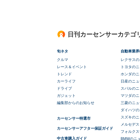
日刊カーセンサーカテゴ
旬ネタ
自動車業界
クルマ
レクサスの
レース＆イベント
トヨタのニ
トレンド
ホンダのニ
カーライフ
日産のニュ
ドライブ
スバルのニ
ガジェット
マツダのニ
編集部からのお知らせ
三菱のニュ
ダイハツの
スズキのニ
カーセンサー特選市
メルセデス
カーセンサーアフター保証ガイド
フォルクス
中古車購入ガイド
BMWのニ