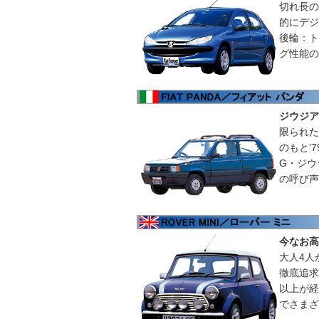
切れ長の
的にデジ
後輪：ト
グ性能の
ジウジア
限られた
のもと’
G・ジウ
の呼び声
今なお高
大人4人
徹底追求
以上が経
でさまざ