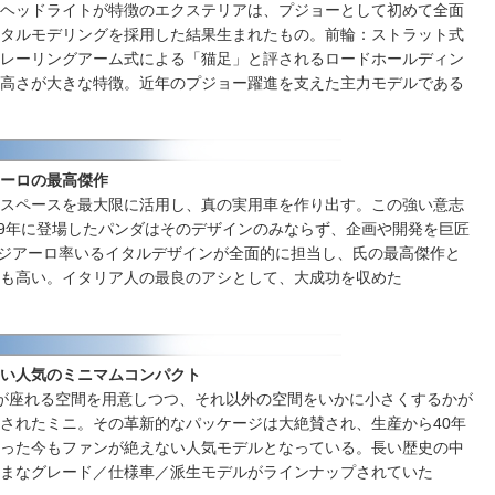
ヘッドライトが特徴のエクステリアは、プジョーとして初めて全面
タルモデリングを採用した結果生まれたもの。前輪：ストラット式
レーリングアーム式による「猫足」と評されるロードホールディン
高さが大きな特徴。近年のプジョー躍進を支えた主力モデルである
ーロの最高傑作
スペースを最大限に活用し、真の実用車を作り出す。この強い意志
79年に登場したパンダはそのデザインのみならず、企画や開発を巨匠
ジアーロ率いるイタルデザインが全面的に担当し、氏の最高傑作と
も高い。イタリア人の最良のアシとして、大成功を収めた
い人気のミニマムコンパクト
が座れる空間を用意しつつ、それ以外の空間をいかに小さくするかが
されたミニ。その革新的なパッケージは大絶賛され、生産から40年
った今もファンが絶えない人気モデルとなっている。長い歴史の中
まなグレード／仕様車／派生モデルがラインナップされていた