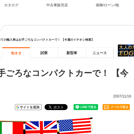
カタログ
中古車販売店
保険/ローン/他
めての輸入車はお手ごろなコンパクトカーで！ 【今週のイチオシ検索】
試乗
新型車
ニュース
旬ネタ
手ごろなコンパクトカーで！ 【今
2007/11/16
サイトを追加
メールで送る