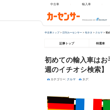
中古車
輸入車
中古車トップ
>
日刊カーセンサー
>
旬ネタ
>
クルマ
>
初
記事トップ
特選車
初めての輸入車はお
週のイチオシ検索】
カテゴリー:
クルマ
タグ: