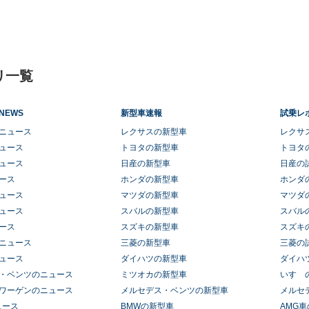
リ一覧
NEWS
新型車速報
試乗レ
ニュース
レクサスの新型車
レクサ
ュース
トヨタの新型車
トヨタ
ュース
日産の新型車
日産の
ース
ホンダの新型車
ホンダ
ュース
マツダの新型車
マツダ
ュース
スバルの新型車
スバル
ース
スズキの新型車
スズキ
ニュース
三菱の新型車
三菱の
ュース
ダイハツの新型車
ダイハ
・ベンツのニュース
ミツオカの新型車
いすゞ
ワーゲンのニュース
メルセデス・ベンツの新型車
メルセ
ュース
BMWの新型車
AMG