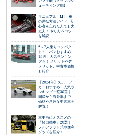
ンプ手順【トラブルシ
ューティング編】
マニュアル（MT）車
7
の運転方法ガイド｜初
心者＆忘れた人でも大
丈夫！ やり方＆コツ
を解説
5～7人乗りコンパク
8
トミニバンおすすめ
15選｜人気ランキン
グも！ メリットやデ
メリット、中古車価格
も紹介
【2024年】スポーツ
9
カーおすすめ・人気ラ
ンキング一覧30選｜
国産から海外車まで、
価格や意外な中古車を
解説！
車中泊にオススメの
10
「軽自動車」20選｜
フルフラット式や便利
グッズを紹介！