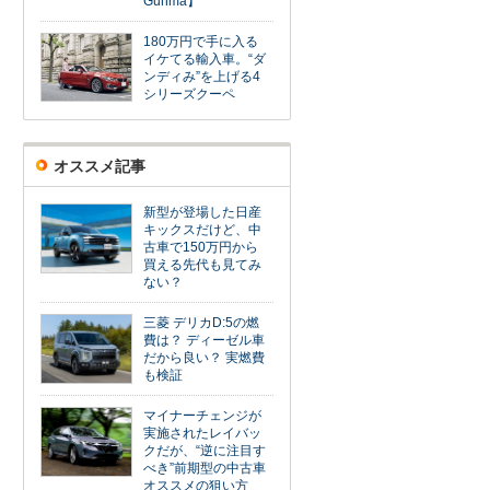
Gunma】
180万円で手に入る
イケてる輸入車。“ダ
ンディみ”を上げる4
シリーズクーペ
オススメ記事
新型が登場した日産
キックスだけど、中
古車で150万円から
買える先代も見てみ
ない？
三菱 デリカD:5の燃
費は？ ディーゼル車
だから良い？ 実燃費
も検証
マイナーチェンジが
実施されたレイバッ
クだが、“逆に注目す
べき”前期型の中古車
オススメの狙い方