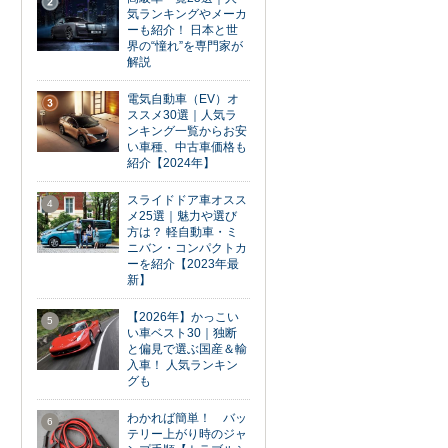
2
気ランキングやメーカ
ーも紹介！ 日本と世
界の“憧れ”を専門家が
解説
電気自動車（EV）オ
3
ススメ30選｜人気ラ
ンキング一覧からお安
い車種、中古車価格も
紹介【2024年】
スライドドア車オスス
4
メ25選｜魅力や選び
方は？ 軽自動車・ミ
ニバン・コンパクトカ
ーを紹介【2023年最
新】
【2026年】かっこい
5
い車ベスト30｜独断
と偏見で選ぶ国産＆輸
入車！ 人気ランキン
グも
わかれば簡単！ バッ
6
テリー上がり時のジャ