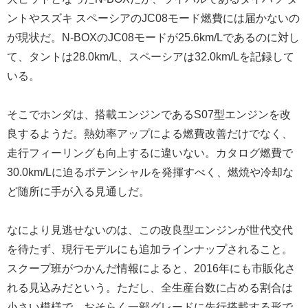
ントやスズキ スペーシアのJC08モード燃費には届かないの
が現状だ。N-BOXのJC08モードが25.6km/Lであるのに対し
て、タントは28.0km/L、スペーシアは32.0km/Lを記録して
いる。
そこでホンダは、搭載エンジンであるS07型エンジンを改
良するようだ。熱効率アップによる燃費改善だけでなく、
走行フィーリングも向上するに違いない。カタログ燃費で
30.0km/Lに迫るポテンシャルを発揮すべく、燃焼や冷却な
ど随所に手が入る見通しだ。
なにより見逃せないのは、この改良型エンジンが世代交代
を待たず、現行モデルにも追加ラインナップされること。
スクープ班がつかんだ情報によると、2016年にも市販化さ
れる見込みだという。ただし、全生産台数に占める割合は
小さい模様で、おそらく一部グレードに先行搭載する形で