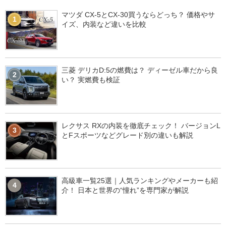
マツダ CX-5とCX-30買うならどっち？ 価格やサ
1
イズ、内装など違いを比較
三菱 デリカD:5の燃費は？ ディーゼル車だから良
2
い？ 実燃費も検証
レクサス RXの内装を徹底チェック！ バージョンL
3
とFスポーツなどグレード別の違いも解説
高級車一覧25選｜人気ランキングやメーカーも紹
4
介！ 日本と世界の“憧れ”を専門家が解説