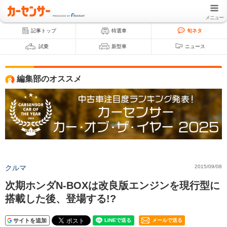
メニュー
記事トップ
特選車
旬ネタ
試乗
新型車
ニュース
編集部のオススメ
クルマ
2015/09/08
次期ホンダN-BOXは改良版エンジンを現行型に
搭載した後、登場する!?
サイトを追加
メールで送る