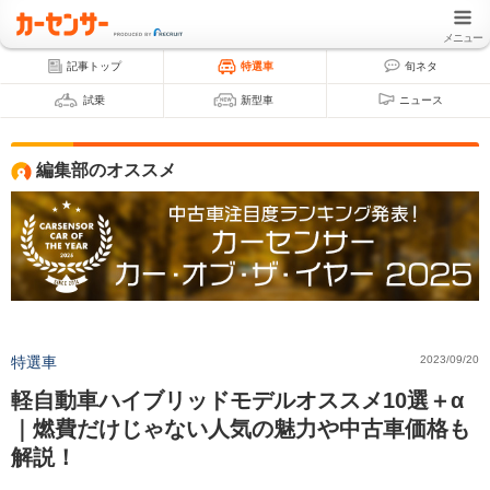
メニュー
記事トップ
特選車
旬ネタ
試乗
新型車
ニュース
編集部のオススメ
特選車
2023/09/20
軽自動車ハイブリッドモデルオススメ10選＋α
｜燃費だけじゃない人気の魅力や中古車価格も
解説！