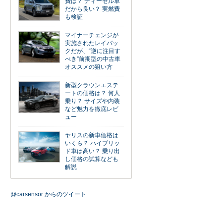
費は？ ディーゼル車
だから良い？ 実燃費
も検証
マイナーチェンジが
実施されたレイバッ
クだが、“逆に注目す
べき”前期型の中古車
オススメの狙い方
新型クラウンエステ
ートの価格は？ 何人
乗り？ サイズや内装
など魅力を徹底レビ
ュー
ヤリスの新車価格は
いくら？ ハイブリッ
ド車は高い？ 乗り出
し価格の試算なども
解説
@carsensor からのツイート