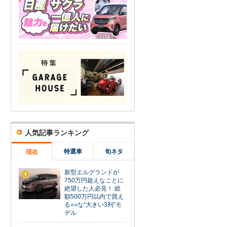
人気記事ランキング
特選車
旬ネタ
現在
新型エルグランドが
1
750万円超えなことに
絶望した人必見！ 総
額500万円以内で買え
る○○な“大きい3列”モ
デル