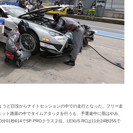
ちょうど日没からナイトセッションの中での走行となった。フリー走
ェット路面の中でタイムアタックを行うも、予選途中に雨はやみ、
10分01秒614でSP-PROクラス２位、LEXUS RCは11分24秒255で