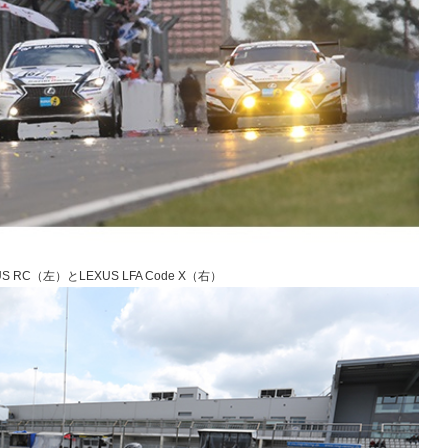
C（左）とLEXUS LFA Code X（右）