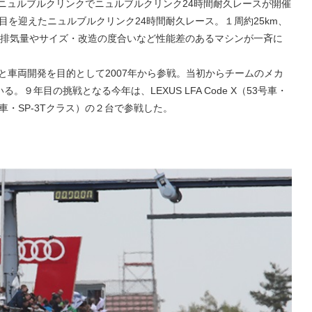
・ニュルブルクリンクでニュルブルクリンク24時間耐久レースが開催
回目を迎えたニュルブルクリンク24時間耐久レース。１周約25km、
、排気量やサイズ・改造の度合いなど性能差のあるマシンが一斉に
人材育成と車両開発を目的として2007年から参戦。当初からチームのメカ
９年目の挑戦となる今年は、LEXUS LFA Code X（53号車・
87号車・SP-3Tクラス）の２台で参戦した。