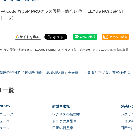
S LFA Code XはSP-PROクラス優勝・総合14位、 LEXUS RCはSP-3T
トヨタ)
サイトを追加
メールで送る
XはSP-PROクラス優勝・総合14位、 LEXUS RCはSP-3Tクラス４位・総合39位でフィニッシュ/自動車業界
池関連の発明で 全国発明表彰「恩賜発明賞」を受賞
｜
トヨタとマツダ、業務提携に
リ一覧
NEWS
新型車速報
試乗レ
ニュース
レクサスの新型車
レクサ
ュース
トヨタの新型車
トヨタ
ュース
日産の新型車
日産の