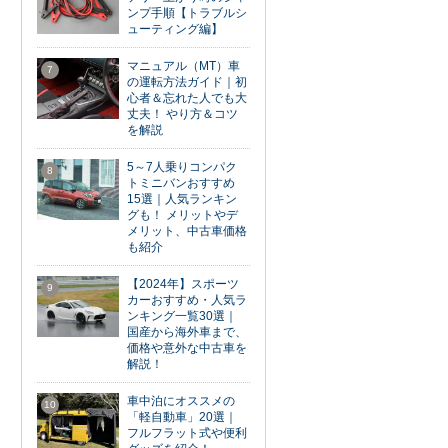
ンプ手順【トラブルシ
ューティング編】
マニュアル（MT）車
7
の運転方法ガイド｜初
心者＆忘れた人でも大
丈夫！ やり方＆コツ
を解説
5～7人乗りコンパク
8
トミニバンおすすめ
15選｜人気ランキン
グも！ メリットやデ
メリット、中古車価格
も紹介
【2024年】スポーツ
9
カーおすすめ・人気ラ
ンキング一覧30選｜
国産から海外車まで、
価格や意外な中古車を
解説！
車中泊にオススメの
10
「軽自動車」20選｜
フルフラット式や便利