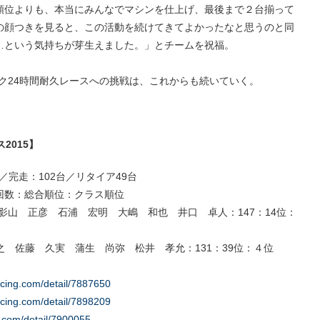
順位よりも、本当にみんなでマシンを仕上げ、最後まで２台揃って
の顔つきを見ると、この活動を続けてきてよかったなと思うのと同
…という気持ちが芽生えました。」とチームを祝福。
ュルブルク24時間耐久レースへの挑戦は、これからも続いていく。
2015】
／完走：102台／リタイア49台
回数：総合順位：クラス順位
P-PRO：影山 正彦 石浦 宏明 大嶋 和也 井口 卓人：147：14位：
下 隆之 佐藤 久実 蒲生 尚弥 松井 孝允：131：39位：４位
acing.com/detail/7887650
acing.com/detail/7898209
g.com/detail/7900055