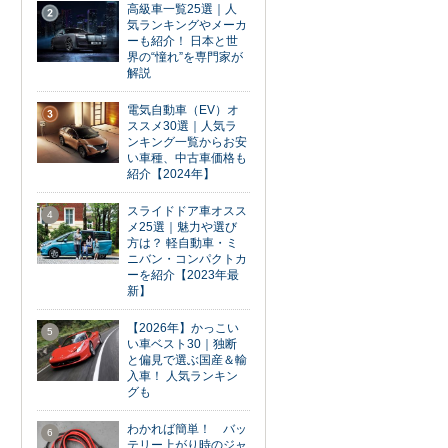
高級車一覧25選｜人
2
気ランキングやメーカ
ーも紹介！ 日本と世
界の“憧れ”を専門家が
解説
電気自動車（EV）オ
3
ススメ30選｜人気ラ
ンキング一覧からお安
い車種、中古車価格も
紹介【2024年】
スライドドア車オスス
4
メ25選｜魅力や選び
方は？ 軽自動車・ミ
ニバン・コンパクトカ
ーを紹介【2023年最
新】
【2026年】かっこい
5
い車ベスト30｜独断
と偏見で選ぶ国産＆輸
入車！ 人気ランキン
グも
わかれば簡単！ バッ
6
テリー上がり時のジャ