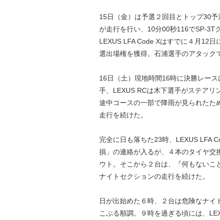
15日（金）は予選２回目とトップ30予
が走行を行い、10分00秒116でSP-
LEXUS LFA Code Xはすでに４
選出場権を獲得。石浦選手のアタックで
16日（土）現地時間16時に決勝レースは
手、LEXUS RCは木下選手がステア
途中コースの一部で降雨が見られたた
走行を続けた。
完全に日も落ちた23時、LEXUS LF
損」の連絡が入るが、４本のタイヤ交
ウト。そこから２台は、『何もないこ
ナイトセクションの走行を続けた。
日が出始めた６時、２台は危険なナイ
こぶる順調。９時を過ぎる頃には、LEXUS