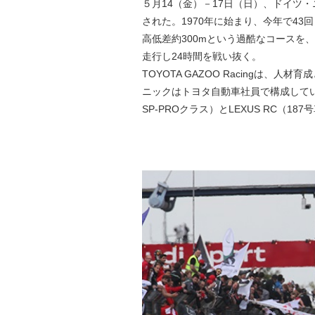
５月14（金）－17日（日）、ドイツ
された。1970年に始まり、今年で43
高低差約300mという過酷なコースを
走行し24時間を戦い抜く。
TOYOTA GAZOO Racingは、
ニックはトヨタ自動車社員で構成している。
SP-PROクラス）とLEXUS RC（1