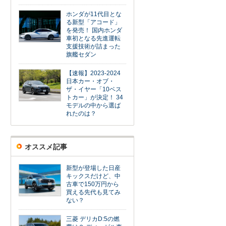
ホンダが11代目とな
る新型「アコード」
を発売！ 国内ホンダ
車初となる先進運転
支援技術が詰まった
旗艦セダン
【速報】2023-2024
日本カー・オブ・
ザ・イヤー「10ベス
トカー」が決定！ 34
モデルの中から選ば
れたのは？
オススメ記事
新型が登場した日産
キックスだけど、中
古車で150万円から
買える先代も見てみ
ない？
三菱 デリカD:5の燃