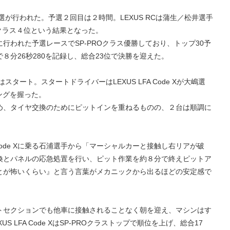
選が行われた。予選２回目は２時間。LEXUS RCは蒲生／松井選手
3Tクラス４位という結果となった。
月12日に行われた予選レースでSP-PROクラス優勝しており、トップ30予
８分26秒280を記録し、総合23位で決勝を迎えた。
スタート。スタートドライバーはLEXUS LFA Code Xが大嶋選
リングを握った。
め、タイヤ交換のためにピットインを重ねるものの、２台は順調に
A Code Xに乗る石浦選手から「マーシャルカーと接触し右リアが破
換とパネルの応急処置を行い、ピット作業を約８分で終えピットア
とが怖いくらい』と言う言葉がメカニックから出るほどの安定感で
トセクションでも他車に接触されることなく朝を迎え、マシンはす
 LFA Code XはSP-PROクラストップで順位を上げ、総合17