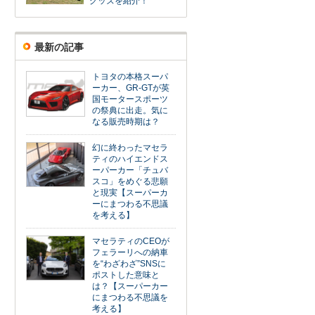
グッズを紹介！
最新の記事
トヨタの本格スーパ
ーカー、GR-GTが英
国モータースポーツ
の祭典に出走。気に
なる販売時期は？
幻に終わったマセラ
ティのハイエンドス
ーパーカー「チュバ
スコ」をめぐる悲願
と現実【スーパーカ
ーにまつわる不思議
を考える】
マセラティのCEOが
フェラーリへの納車
を“わざわざ”SNSに
ポストした意味と
は？【スーパーカー
にまつわる不思議を
考える】