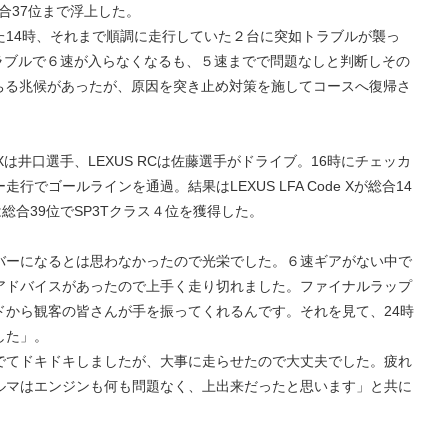
総合37位まで浮上した。
た14時、それまで順調に走行していた２台に突如トラブルが襲っ
動系のトラブルで６速が入らなくなるも、５速までで問題なしと判断しその
が落ちる兆候があったが、原因を突き止め対策を施してコースへ復帰さ
de Xは井口選手、LEXUS RCは佐藤選手がドライブ。16時にチェッカ
でゴールラインを通過。結果はLEXUS LFA Code Xが総合14
Cは総合39位でSP3Tクラス４位を獲得した。
バーになるとは思わなかったので光栄でした。６速ギアがない中で
アドバイスがあったので上手く走り切れました。ファイナルラップ
ドから観客の皆さんが手を振ってくれるんです。それを見て、24時
した」。
でてドキドキしましたが、大事に走らせたので大丈夫でした。疲れ
ルマはエンジンも何も問題なく、上出来だったと思います」と共に