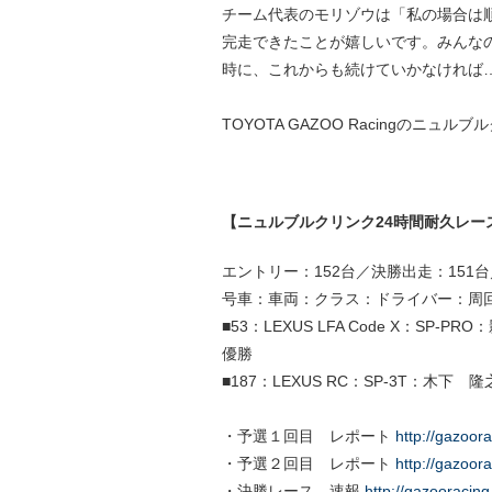
チーム代表のモリゾウは「私の場合は
完走できたことが嬉しいです。みんな
時に、これからも続けていかなければ
TOYOTA GAZOO Racingのニ
【ニュルブルクリンク24時間耐久レース
エントリー：152台／決勝出走：151台
号車：車両：クラス：ドライバー：周
■53：LEXUS LFA Code X：S
優勝
■187：LEXUS RC：SP-3T：木
・予選１回目 レポート
http://gazoor
・予選２回目 レポート
http://gazoor
・決勝レース 速報
http://gazooracin