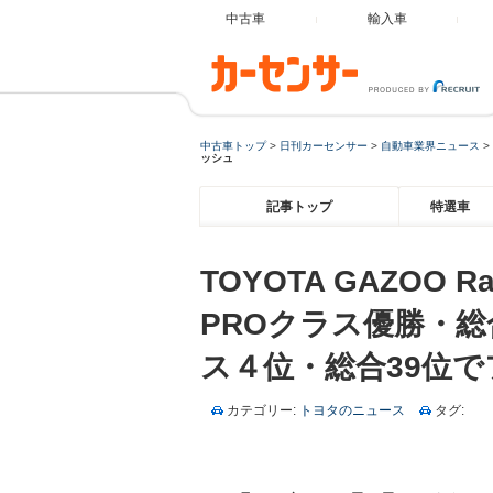
中古車
輸入車
中古車トップ
>
日刊カーセンサー
>
自動車業界ニュース
>
ッシュ
記事トップ
特選車
TOYOTA GAZOO Ra
PROクラス優勝・総合1
ス４位・総合39位
カテゴリー:
トヨタのニュース
タグ: