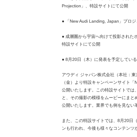
Projection」、特設サイトにて公開
● 「New Audi Landing, Japa
● 成層圏から宇宙へ向けて投影されたホログラム
特設サイトにて公開
● 8月20日（木）に発表を予定してい
アウディ ジャパン株式会社（本社：東京
（金）より特設キャンペーンサイト「New Audi La
公開いたします。この特設サイトでは
と、その撮影の模様をムービーにまとめたスペシャ
公開いたします。業界でも例を見ない
また、この特設サイトでは、8月20日
ンも行われ、今後も様々なコンテンツ