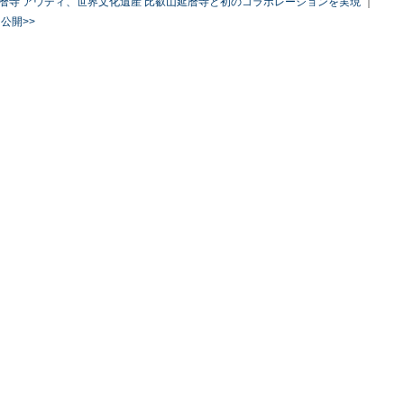
一弾@比叡山延暦寺 アウディ、世界文化遺産 比叡山延暦寺と初のコラボレーションを実現
｜
を公開>>