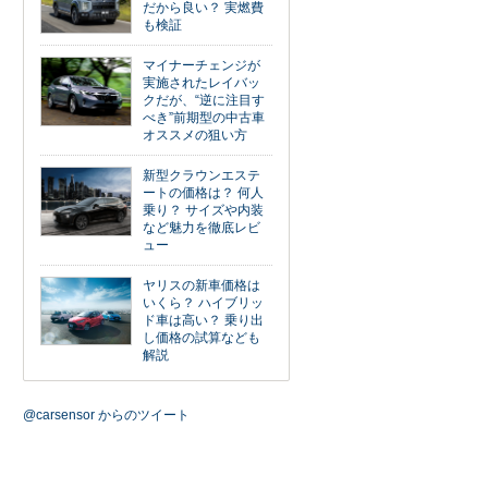
だから良い？ 実燃費
も検証
マイナーチェンジが
実施されたレイバッ
クだが、“逆に注目す
べき”前期型の中古車
オススメの狙い方
新型クラウンエステ
ートの価格は？ 何人
乗り？ サイズや内装
など魅力を徹底レビ
ュー
ヤリスの新車価格は
いくら？ ハイブリッ
ド車は高い？ 乗り出
し価格の試算なども
解説
@carsensor からのツイート