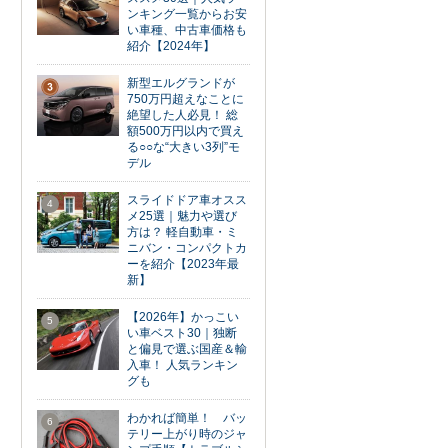
ンキング一覧からお安
い車種、中古車価格も
紹介【2024年】
新型エルグランドが
3
750万円超えなことに
絶望した人必見！ 総
額500万円以内で買え
る○○な“大きい3列”モ
デル
スライドドア車オスス
4
メ25選｜魅力や選び
方は？ 軽自動車・ミ
ニバン・コンパクトカ
ーを紹介【2023年最
新】
【2026年】かっこい
5
い車ベスト30｜独断
と偏見で選ぶ国産＆輸
入車！ 人気ランキン
グも
わかれば簡単！ バッ
6
テリー上がり時のジャ