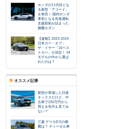
ホンダが11代目とな
る新型「アコード」
を発売！ 国内ホンダ
車初となる先進運転
支援技術が詰まった
旗艦セダン
【速報】2023-2024
日本カー・オブ・
ザ・イヤー「10ベス
トカー」が決定！ 34
モデルの中から選ば
れたのは？
オススメ記事
新型が登場した日産
キックスだけど、中
古車で150万円から
買える先代も見てみ
ない？
三菱 デリカD:5の燃
費は？ ディーゼル車