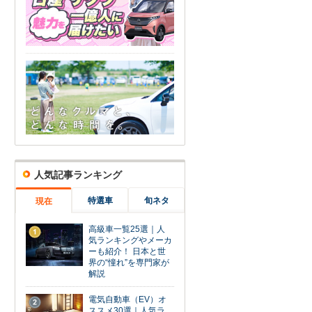
人気記事ランキング
特選車
旬ネタ
現在
高級車一覧25選｜人
1
気ランキングやメーカ
ーも紹介！ 日本と世
界の“憧れ”を専門家が
解説
電気自動車（EV）オ
2
ススメ30選｜人気ラ