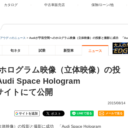
カタログ
中古車販売店
保険/ローン/他
アウディのニュース
>
Audiが宇宙空間へのホログラム映像（立体映像）の投影と撮影に成功 「Audi Spa
旬ネタ
試乗
新型車
ニュース
のホログラム映像（立体映像）の投
 Space Hologram
特設サイトにて公開
2015/08/14
サイトを追加
メールで送る
像）の投影と撮影に成功 「Audi Space Hologram