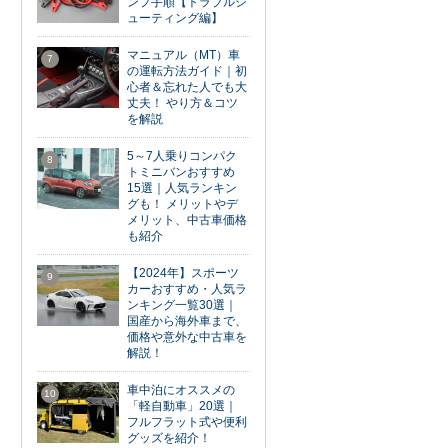
ンプ手順【トラブルシ
ューティング編】
マニュアル（MT）車
7
の運転方法ガイド｜初
心者＆忘れた人でも大
丈夫！ やり方＆コツ
を解説
5～7人乗りコンパク
8
トミニバンおすすめ
15選｜人気ランキン
グも！ メリットやデ
メリット、中古車価格
も紹介
【2024年】スポーツ
9
カーおすすめ・人気ラ
ンキング一覧30選｜
国産から海外車まで、
価格や意外な中古車を
解説！
車中泊にオススメの
10
「軽自動車」20選｜
フルフラット式や便利
グッズを紹介！