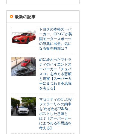
最新の記事
トヨタの本格スーパ
ーカー、GR-GTが英
国モータースポーツ
の祭典に出走。気に
なる販売時期は？
幻に終わったマセラ
ティのハイエンドス
ーパーカー「チュバ
スコ」をめぐる悲願
と現実【スーパーカ
ーにまつわる不思議
を考える】
マセラティのCEOが
フェラーリへの納車
を“わざわざ”SNSに
ポストした意味と
は？【スーパーカー
にまつわる不思議を
考える】