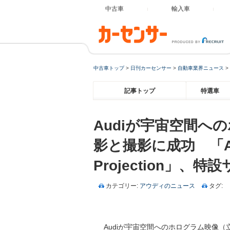
中古車
輸入車
中古車トップ
>
日刊カーセンサー
>
自動車業界ニュース
>
記事トップ
特選車
Audiが宇宙空間へ
影と撮影に成功 「Audi
Projection」、
カテゴリー:
アウディのニュース
タグ:
Audiが宇宙空間へのホログラム映像（立体映