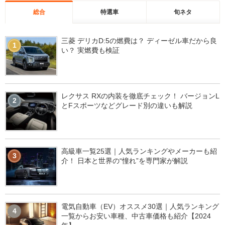
総合
特選車
旬ネタ
三菱 デリカD:5の燃費は？ ディーゼル車だから良
1
い？ 実燃費も検証
レクサス RXの内装を徹底チェック！ バージョンL
2
とFスポーツなどグレード別の違いも解説
高級車一覧25選｜人気ランキングやメーカーも紹
3
介！ 日本と世界の“憧れ”を専門家が解説
電気自動車（EV）オススメ30選｜人気ランキング
4
一覧からお安い車種、中古車価格も紹介【2024