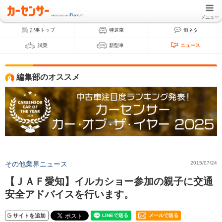
メニュー
記事トップ
特選車
旬ネタ
試乗
新型車
ニュース
編集部のオススメ
その他業界ニュース
2015/07/24
【ＪＡＦ愛知】イルカショー参加の親子に交通
安全アドバイスを行います。
サイトを追加
メールで送る