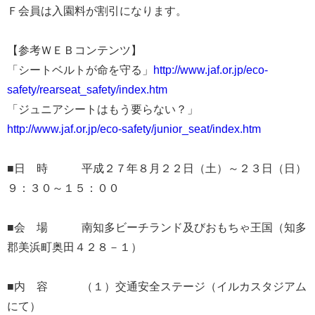
Ｆ会員は入園料が割引になります。
【参考ＷＥＢコンテンツ】
「シートベルトが命を守る」
http://www.jaf.or.jp/eco-
safety/rearseat_safety/index.htm
「ジュニアシートはもう要らない？」
http://www.jaf.or.jp/eco-safety/junior_seat/index.htm
■日 時 平成２７年８月２２日（土）～２３日（日）
９：３０～１５：００
■会 場 南知多ビーチランド及びおもちゃ王国（知多
郡美浜町奥田４２８－１）
■内 容 （１）交通安全ステージ（イルカスタジアム
にて）