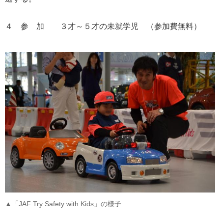
４ 参 加 ３才～５才の未就学児 （参加費無料）
▲「JAF Try Safety with Kids」の様子