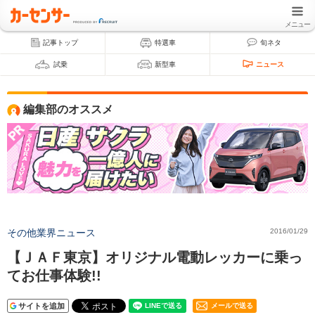
メニュー
記事トップ
特選車
旬ネタ
試乗
新型車
ニュース
編集部のオススメ
その他業界ニュース
2016/01/29
【ＪＡＦ東京】オリジナル電動レッカーに乗っ
てお仕事体験!!
サイトを追加
メールで送る