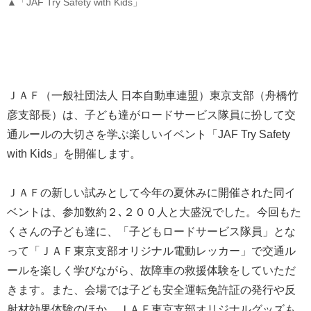
▲「JAF Try Safety with Kids」
ＪＡＦ（一般社団法人 日本自動車連盟）東京支部（舟橋竹
彦支部長）は、子ども達がロードサービス隊員に扮して交
通ルールの大切さを学ぶ楽しいイベント「JAF Try Safety
with Kids」を開催します。
ＪＡＦの新しい試みとして今年の夏休みに開催された同イ
ベントは、参加数約２､２００人と大盛況でした。今回もた
くさんの子ども達に、「子どもロードサービス隊員」とな
って「ＪＡＦ東京支部オリジナル電動レッカー」で交通ル
ールを楽しく学びながら、故障車の救援体験をしていただ
きます。また、会場では子ども安全運転免許証の発行や反
射材効果体験のほか、ＪＡＦ東京支部オリジナルグッズも