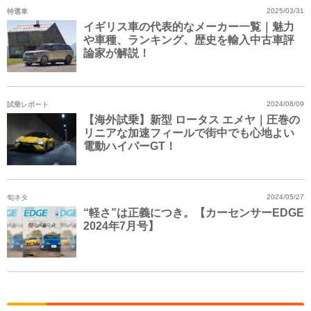
特選車
2025/03/31
イギリス車の代表的なメーカー一覧｜魅力
や車種、ランキング、歴史を輸入中古車評
論家が解説！
試乗レポート
2024/08/09
【海外試乗】新型 ロータス エメヤ｜圧巻の
リニアな加速フィールで街中でも心地よい
電動ハイパーGT！
旬ネタ
2024/05/27
“軽さ”は正義につき。【カーセンサーEDGE
2024年7月号】