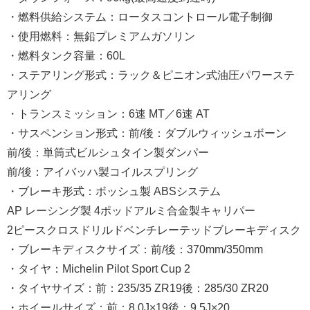
・燃料供給システム：ロータスコントロール電子制御
・使用燃料：無鉛プレミアムガソリン
・燃料タンク容量：60L
・ステアリング形式：ラック＆ピニオン式油圧パワーステ
アリング
・トランスミッション：6速 MT／6速 AT
・サスペンション形式：前/後：ダブルウィッシュボーン
前/後：単筒式ビルシュタイン製ダンパー
前/後：アイバッハ製コイルスプリング
・ブレーキ形式：ボッシュ製 ABSシステム
AP レーシング製 4ポッドアルミ合金製キャリパー
2ピースクロスドリルドベンチレーテッドブレーキディスク
・ブレーキディスクサイズ：前/後：370mm/350mm
・タイヤ：Michelin Pilot Sport Cup 2
・タイヤサイズ：前：235/35 ZR19後：285/30 ZR20
・ホイールサイズ：前：8.0J×19後：9.5J×20