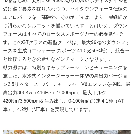
ルをはじめ、要所にGT430の彫りの深いボディスタイルを
受け継ぐ要素を採り入れつつ、ハイダウンフォース仕様の
エアロパーツを一部除外。そのボディは、より一層繊細か
つ滑らかなシルエットを描いています。とはいえ、ダウン
フォースはすべてのロータススポーツカーの必要条件で
す。このGTクラスの新型クーペは、最大96kgのダウンフォ
ースを生成（エヴォーラ スポーツ 410 比50%増）、競合車
と比較するときの新たなベンチマークとなります。
動力源には、特別なキャリブレーションとチューニングを
施した、水冷式インタークーラー一体型の高出力バージョ
ン3.5リッタースーパーチャージャーV6エンジンを搭載。最
高出力306Kw（416PS）/7,000rpm、最大トルク
420Nm/3,500rpmを生み出し、0-100km/h加速 4.1秒（AT
車）、4.2秒（MT車）を実現しています。