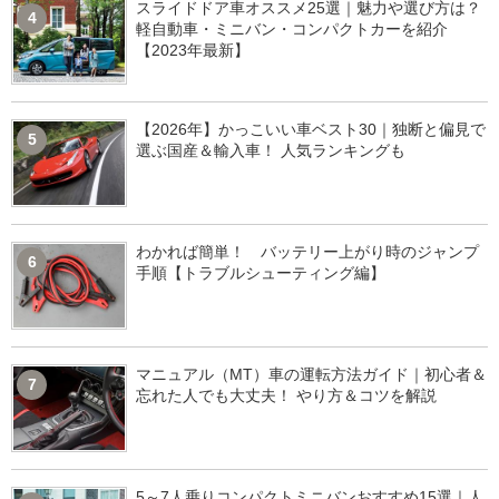
スライドドア車オススメ25選｜魅力や選び方は？
4
軽自動車・ミニバン・コンパクトカーを紹介
【2023年最新】
【2026年】かっこいい車ベスト30｜独断と偏見で
5
選ぶ国産＆輸入車！ 人気ランキングも
わかれば簡単！ バッテリー上がり時のジャンプ
6
手順【トラブルシューティング編】
マニュアル（MT）車の運転方法ガイド｜初心者＆
7
忘れた人でも大丈夫！ やり方＆コツを解説
5～7人乗りコンパクトミニバンおすすめ15選｜人