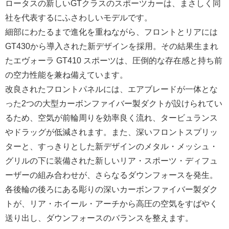
ロータスの新しいGTクラスのスポーツカーは、まさしく同
社を代表するにふさわしいモデルです。
細部にわたるまで進化を重ねながら、フロントとリアには
GT430から導入された新デザインを採用。その結果生まれ
たエヴォーラ GT410 スポーツは、圧倒的な存在感と持ち前
の空力性能を兼ね備えています。
改良されたフロントパネルには、エアブレードが一体とな
った2つの大型カーボンファイバー製ダクトが設けられてい
るため、空気が前輪周りを効率良く流れ、タービュランス
やドラッグが低減されます。また、深いフロントスプリッ
ターと、すっきりとした新デザインのメタル・メッシュ・
グリルの下に装備された新しいリア・スポーツ・ディフュ
ーザーの組み合わせが、さらなるダウンフォースを発生。
各後輪の後ろにある彫りの深いカーボンファイバー製ダク
トが、リア・ホイール・アーチから高圧の空気をすばやく
送り出し、ダウンフォースのバランスを整えます。