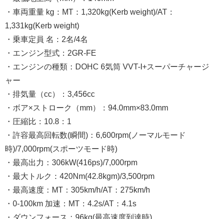
・車両重量 kg：MT：1,320kg(Kerb weight)/AT：
1,331kg(Kerb weight)
・乗車定員 名：2名/4名
・エンジン型式：2GR-FE
・エンジンの種類：DOHC 6気筒 VVT-I+スーパーチャージ
ャー
・排気量（cc）：3,456cc
・ボア×ストローク（mm）：94.0mm×83.0mm
・圧縮比：10.8：1
・許容最高回転数(瞬間)：6,600rpm(ノーマルモード
時)/7,000rpm(スポーツモード時)
・最高出力：306kW(416ps)/7,000rpm
・最大トルク：420Nm(42.8kgm)/3,500rpm
・最高速度：MT：305km/h/AT：275km/h
・0-100km 加速：MT：4.2s/AT：4.1s
・ダウンフォース：96kg(最高速度到達時)