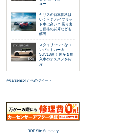
ュー
ヤリスの新車価格は
いくら？ ハイブリッ
ド車は高い？ 乗り出
し価格の試算なども
解説
スタイリッシュなコ
ンパクトカー＆
SUV13選！ 国産＆輸
入車のオススメを紹
介
@carsensor からのツイート
RDF Site Summary