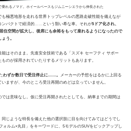
で乗れるノマド。ホイールベースもジムニーシエラから伸長された
でも極悪地形を走れる世界トップレベルの悪路走破性能を備えなが
コンパクトで経済的……という類い希な車。それが
5ドア化され、
で居住空間が拡大し、後席にも余裕をもって座れるようになったので
しょう。
能はそのまま。先進安全技術である「スズキ セーフティ サポー
たものが採用されていたりするメリットもあります。
た
わずか数日で受注停止に……。
メーカーの予想をはるかに上回る
ていますが、今のところ受注再開のめどは立っていません。
のでは意味なし。仮に受注再開されたとしても、納車までの期間は
、同じような特長を備えた他の選択肢に目を向けてみてはどうでし
フォルム×丸目」をキーワードに、5モデルのSUVをピックアップし