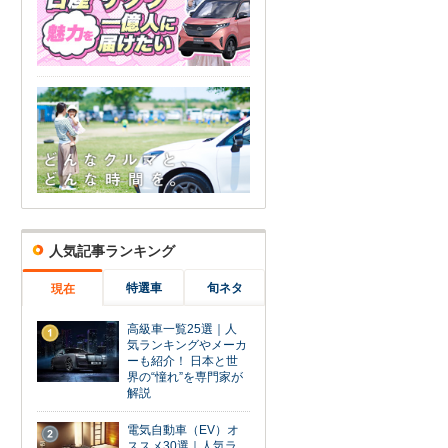
人気記事ランキング
特選車
旬ネタ
現在
高級車一覧25選｜人
1
気ランキングやメーカ
ーも紹介！ 日本と世
界の“憧れ”を専門家が
解説
電気自動車（EV）オ
2
ススメ30選｜人気ラ