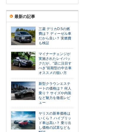
最新の記事
三菱 デリカD:5の燃
費は？ ディーゼル車
だから良い？ 実燃費
も検証
マイナーチェンジが
実施されたレイバッ
クだが、“逆に注目す
べき”前期型の中古車
オススメの狙い方
新型クラウンエステ
ートの価格は？ 何人
乗り？ サイズや内装
など魅力を徹底レビ
ュー
ヤリスの新車価格は
いくら？ ハイブリッ
ド車は高い？ 乗り出
し価格の試算なども