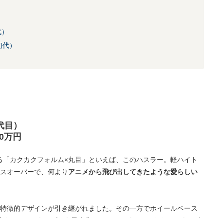
）
）
代）
初代）
代目）
0万円
る「カクカクフォルム×丸目」といえば、このハスラー。軽ハイト
ロスオーバーで、何より
アニメから飛び出してきたような愛らしい
の特徴的デザインが引き継がれました。その一方でホイールベース