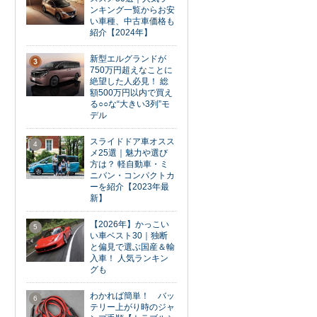
ンキング一覧からお安
い車種、中古車価格も
紹介【2024年】
新型エルグランドが
3
750万円超えなことに
絶望した人必見！ 総
額500万円以内で買え
る○○な“大きい3列”モ
デル
スライドドア車オスス
4
メ25選｜魅力や選び
方は？ 軽自動車・ミ
ニバン・コンパクトカ
ーを紹介【2023年最
新】
【2026年】かっこい
5
い車ベスト30｜独断
と偏見で選ぶ国産＆輸
入車！ 人気ランキン
グも
わかれば簡単！ バッ
6
テリー上がり時のジャ