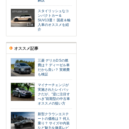
解説
スタイリッシュなコ
ンパクトカー＆
SUV13選！ 国産＆輸
入車のオススメを紹
介
オススメ記事
三菱 デリカD:5の燃
費は？ ディーゼル車
だから良い？ 実燃費
も検証
マイナーチェンジが
実施されたレイバッ
クだが、“逆に注目す
べき”前期型の中古車
オススメの狙い方
新型クラウンエステ
ートの価格は？ 何人
乗り？ サイズや内装
など魅力を徹底レビ