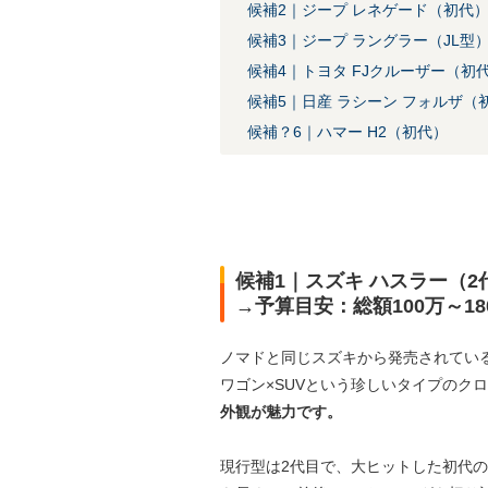
候補2｜ジープ レネゲード（初代
候補3｜ジープ ラングラー（JL型
候補4｜トヨタ FJクルーザー（初
候補5｜日産 ラシーン フォルザ（
候補？6｜ハマー H2（初代）
候補1｜スズキ ハスラー（2
→予算目安：総額100万～18
ノマドと同じスズキから発売されてい
ワゴン×SUVという珍しいタイプのク
外観が魅力です。
現行型は2代目で、大ヒットした初代