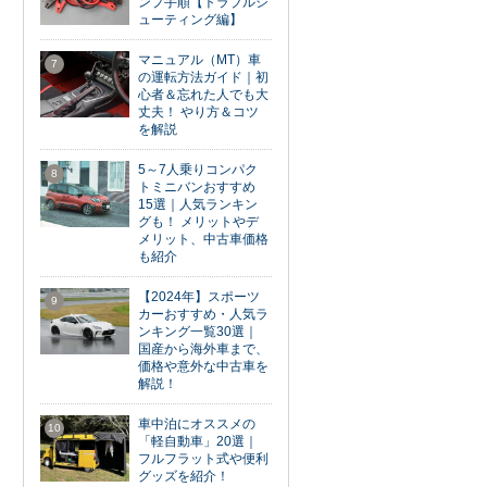
ンプ手順【トラブルシ
ューティング編】
マニュアル（MT）車
7
の運転方法ガイド｜初
心者＆忘れた人でも大
丈夫！ やり方＆コツ
を解説
5～7人乗りコンパク
8
トミニバンおすすめ
15選｜人気ランキン
グも！ メリットやデ
メリット、中古車価格
も紹介
【2024年】スポーツ
9
カーおすすめ・人気ラ
ンキング一覧30選｜
国産から海外車まで、
価格や意外な中古車を
解説！
車中泊にオススメの
10
「軽自動車」20選｜
フルフラット式や便利
グッズを紹介！