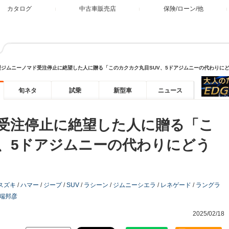
カタログ
中古車販売店
保険/ローン/他
型ジムニーノマド受注停止に絶望した人に贈る「このカクカク丸目SUV、5ドアジムニーの代わりにど
旬ネタ
試乗
新型車
ニュース
受注停止に絶望した人に贈る「こ
V、5ドアジムニーの代わりにどう
スズキ
/
ハマー
/
ジープ
/
SUV
/
ラシーン
/
ジムニーシエラ
/
レネゲード
/
ラングラ
端邦彦
2025/02/18