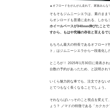
▲オフロードをがんがん走れて、家族みんな
そもそもジムニーシエラは、素のまま
らオンロードも普通に走れる、しかも
ホイールベースが340mm伸びたこと
すから、もはや究極の存在と言えるで
もちろん最大の特長であるオフロード性
ト」はジムニーシエラから一段進化し
ところが！ 2025年1月30日に発表され
台数の予約があったため、と説明され
いくら魅力的な車でも、注文できない
とてつもなく長くなることでしょう。
それならばいっそのこと視点を変えて
ょう？ ノマドの特徴である「カクカク