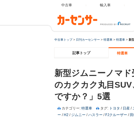
中古車
輸入車
中古車トップ
>
日刊カーセンサー
>
特選車
>
特選車
>
新
記事トップ
特選車
新型ジムニーノマド
のカクカク丸目SU
ですか？」5選
カテゴリー:
特選車
タグ:
トヨタ
/
日産
/
ー
/
H2
/
ジムニー
/
ハスラー
/
FJクルーザー
/
田