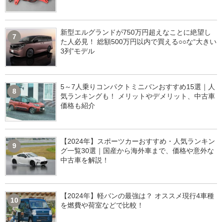
新型エルグランドが750万円超えなことに絶望し
7
た人必見！ 総額500万円以内で買える○○な“大きい
3列”モデル
5～7人乗りコンパクトミニバンおすすめ15選｜人
8
気ランキングも！ メリットやデメリット、中古車
価格も紹介
【2024年】スポーツカーおすすめ・人気ランキン
9
グ一覧30選｜国産から海外車まで、価格や意外な
中古車を解説！
【2024年】軽バンの最強は？ オススメ現行4車種
10
を燃費や荷室などで比較！