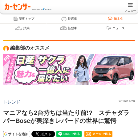
メニュー
記事トップ
特選車
旬ネタ
試乗
新型車
ニュース
編集部のオススメ
トレンド
2016/11/29
マニアなら2台持ちは当たり前!? スチャダラ
パーBoseが奥深きレパードの世界に驚愕
サイトを追加
メールで送る