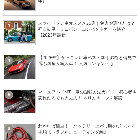
年】
スライドドア車オススメ25選｜魅力や選び方は？
3
軽自動車・ミニバン・コンパクトカーを紹介
【2023年最新】
【2026年】かっこいい車ベスト30｜独断と偏見で
4
選ぶ国産＆輸入車！ 人気ランキングも
マニュアル（MT）車の運転方法ガイド｜初心者＆
5
忘れた人でも大丈夫！ やり方＆コツを解説
わかれば簡単！ バッテリー上がり時のジャンプ
6
手順【トラブルシューティング編】