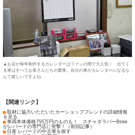
▲お店が毎年制作するカレンダーはファンの間で大人気！ 出てく
る車はすべてお客さんたちの愛車。自分の車がカレンダーになるな
んて嬉しいですよね
【関連リンク】
取材に協力いただいたカーショップフレンドの詳細情報
を見る
車両本体価格755万円のものも！ スチャダラパーBose
がレパードの専門店に突撃！（前回記事）
日産 レパードの中古車を探す