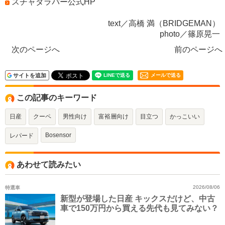
スチャダラパー公式HP
text／高橋 満（BRIDGEMAN）
photo／篠原晃一
次のページへ
前のページへ
サイトを追加
メールで送る
この記事のキーワード
日産
クーペ
男性向け
富裕層向け
目立つ
かっこいい
Bosensor
レパード
あわせて読みたい
特選車
2026/08/06
新型が登場した日産 キックスだけど、中古
車で150万円から買える先代も見てみない？