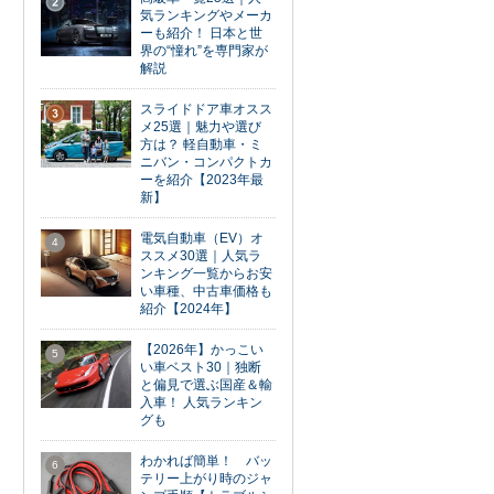
2
気ランキングやメーカ
ーも紹介！ 日本と世
界の“憧れ”を専門家が
解説
スライドドア車オスス
3
メ25選｜魅力や選び
方は？ 軽自動車・ミ
ニバン・コンパクトカ
ーを紹介【2023年最
新】
電気自動車（EV）オ
4
ススメ30選｜人気ラ
ンキング一覧からお安
い車種、中古車価格も
紹介【2024年】
【2026年】かっこい
5
い車ベスト30｜独断
と偏見で選ぶ国産＆輸
入車！ 人気ランキン
グも
わかれば簡単！ バッ
6
テリー上がり時のジャ