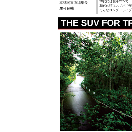
20代には愛車2CVで
本誌関東版編集長
30代の頃はスノボで年
馬弓良輔
そんなロングドライブ
THE SUV FOR T