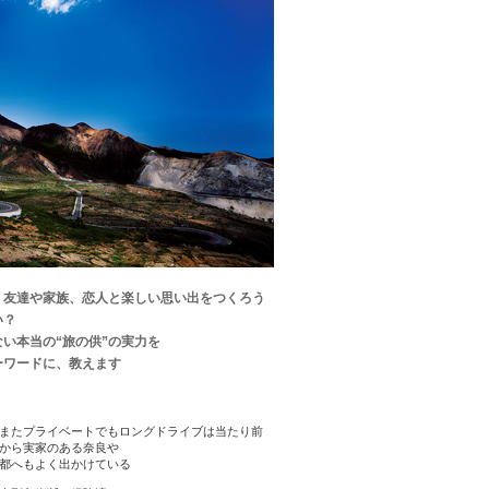
。友達や家族、恋人と楽しい思い出をつくろう
い？
い本当の“旅の供”の実力を
ーワードに、教えます
またプライベートでもロングドライブは当たり前
から実家のある奈良や
都へもよく出かけている