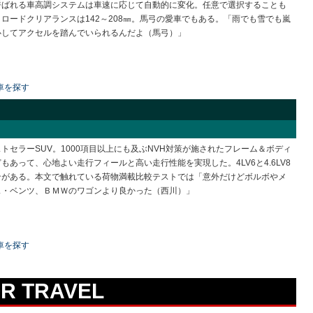
呼ばれる車高調システムは車速に応じて自動的に変化。任意で選択することも
ロードクリアランスは142～208㎜。馬弓の愛車でもある。「雨でも雪でも嵐
心してアクセルを踏んでいられるんだよ（馬弓）」
車を探す
トセラーSUV。1000項目以上にも及ぶNVH対策が施されたフレーム＆ボディ
もあって、心地よい走行フィールと高い走行性能を実現した。4LV6と4.6LV8
ンがある。本文で触れている荷物満載比較テストでは「意外だけどボルボやメ
ス・ベンツ、ＢＭＷのワゴンより良かった（西川）」
車を探す
OR TRAVEL