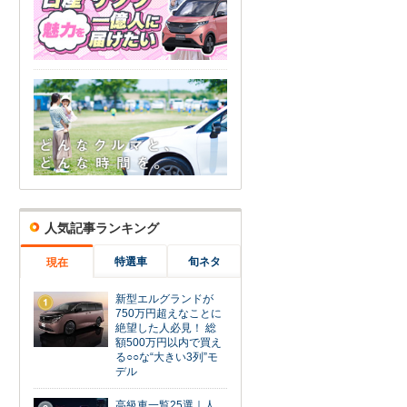
人気記事ランキング
特選車
旬ネタ
現在
新型エルグランドが
1
750万円超えなことに
絶望した人必見！ 総
額500万円以内で買え
る○○な“大きい3列”モ
デル
高級車一覧25選｜人