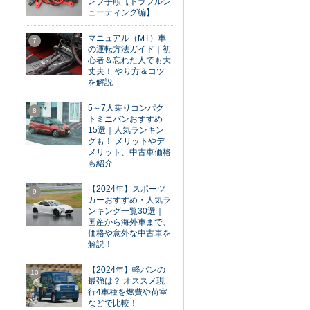
ンプ手順【トラブルシ
ューティング編】
マニュアル（MT）車
7
の運転方法ガイド｜初
心者＆忘れた人でも大
丈夫！ やり方＆コツ
を解説
5～7人乗りコンパク
8
トミニバンおすすめ
15選｜人気ランキン
グも！ メリットやデ
メリット、中古車価格
も紹介
【2024年】スポーツ
9
カーおすすめ・人気ラ
ンキング一覧30選｜
国産から海外車まで、
価格や意外な中古車を
解説！
【2024年】軽バンの
10
最強は？ オススメ現
行4車種を燃費や荷室
などで比較！