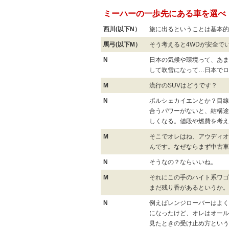
ミーハーの一歩先にある車を選べ
西川
(以下N）
旅に出るということは基本的
馬弓(以下M）
そう考えると4WDが安全で
N
日本の気候や環境って、あま
して吹雪になって…日本でロ
M
流行のSUVはどうです？
N
ポルシェカイエンとか？目線
合うパワーがないと、結構途
しくなる。値段や燃費を考え
M
そこでオレはね、アウディオ
んです。なぜならまず中古車
N
そうなの？ならいいね。
M
それにこの手のハイト系ワゴ
まだ残り香があるというか。
N
例えばレンジローバーはよく
になったけど、オレはオール
見たときの受け止め方という