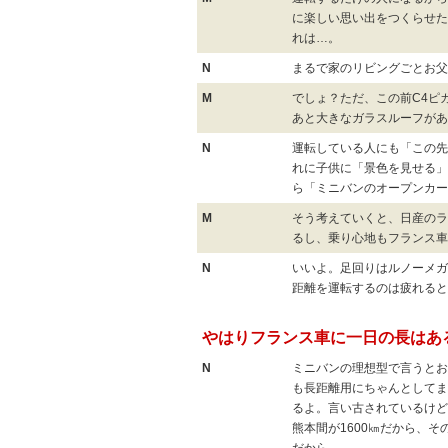
に楽しい思い出をつくらせた
れは…。
N
まるで家のリビングごとお父
M
でしょ？ただ、この前C4ピ
あと大きなガラスルーフがあ
N
運転している人にも「この先
れに子供に「景色を見せる」
ら「ミニバンのオープンカー
M
そう考えていくと、日産のラ
るし、乗り心地もフランス車
N
いいよ。足回りはルノーメガ
距離を運転するのは疲れると
やはりフランス車に一日の長はあ
N
ミニバンの理想型で言うとお
も長距離用にちゃんとしてま
るよ。言い古されているけど
熊本間が1600㎞だから、