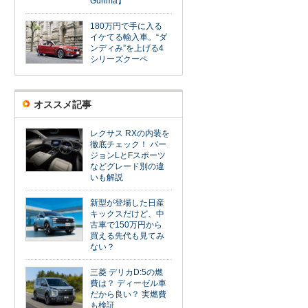
Gunma】
180万円で手に入る
イケてる輸入車。“ダ
ンディみ”を上げる4
シリーズクーペ
オススメ記事
レクサス RXの内装を
徹底チェック！ バー
ジョンLとFスポーツ
などグレード別の違
いも解説
新型が登場した日産
キックスだけど、中
古車で150万円から
買える先代も見てみ
ない？
三菱 デリカD:5の燃
費は？ ディーゼル車
だから良い？ 実燃費
も検証