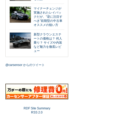
マイナーチェンジが
実施されたレイバッ
クだが、“逆に注目す
べき”前期型の中古車
オススメの狙い方
新型クラウンエステ
ートの価格は？ 何人
乗り？ サイズや内装
など魅力を徹底レビ
ュー
@carsensor からのツイート
RDF Site Summary
RSS 2.0