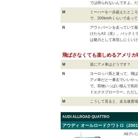
では得られないんですよ。だ
M
ミーハーを一歩超えたとこ
で、200km/hくらいで走
N
アウトバーンを走っていて最
けたらA3（笑）。バックミ
は魅力として表現しにくいけ
飛ばさなくても楽しめるアメリカ
M
逆にアメ車はどうです？
N
ヨーロッパ系と違って、飛ば
アメ車だと一番左でいいやっ
で、荷物いっぱい積んで長距
ドエクスプローラー。ただし
M
こうして見ると、走る速度域
AUDI ALLROAD QUATTRO
アウディ オールロードクワトロ（2001
A6ア