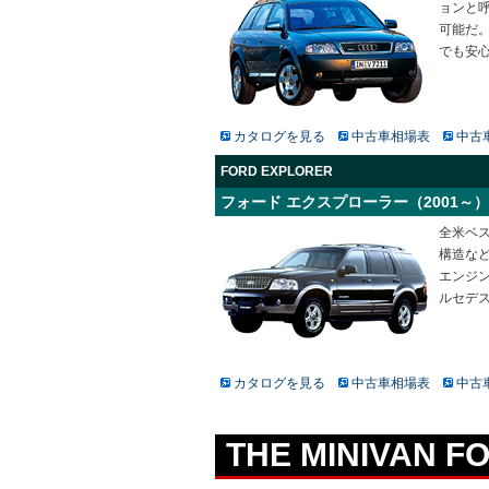
ョンと
可能だ。
でも安
カタログを見る
中古車相場表
中古
FORD EXPLORER
フォード エクスプローラー（2001～）
全米ベス
構造など
エンジ
ルセデ
カタログを見る
中古車相場表
中古
THE MINIVAN F