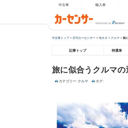
中古車
輸入車
中古車トップ
>
日刊カーセンサー
>
旬ネタ
>
クルマ
>
旅
記事トップ
特選車
旅に似合うクルマの
カテゴリー:
クルマ
タグ: