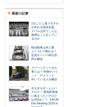
最新の記事
1台ごとに違うモデル
が作れる混流生産。
スバルは何でこんな
面倒なことをしてい
るのか
軽自動車は何人乗
り？ 5人で乗れる？
定員オーバー時の罰
則も解説
クリーンディーゼル
車とは？ 特徴やメリ
ット・デメリット、
向いている人を解説
右も左もぜ～んぶハ
チロク！ 聖地伊香保
に集まったハチロク
は330台！？ 【All 86
Fan Meeting 2026 in