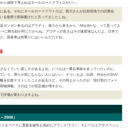
から値段で考えればオールロードクワトロがいい。
ろにある。それにオールロードクワトロは、西川さんが以前現地での試乗会
っている後席で原稿書けたと言ってましたしね。
近ガンガン来るのはアウディ。後ろから来るから「A6か8かな」って思ってよ
ラーに映る顔が同じだからね。アウディの良さはその速度域なんだよ。日本で
ど。国産車は街乗りにはいいんだけどね。
味
さなくていい楽しさがあるよね。いつもは一番右車線を走っていたいのに、
ていう。周りが気にならない人にはいい。そういえば、以前、何台かのSUV
離を比較テストしたことがあるけど、その時よかったのが、現行型のフォー
荷物満載。そのほうが安定感が増すから。
で評価が変わりますよね。
～2006）
バントをベースに悪路走破性も高めたグランドワゴン。４レベルエアサスペンシ