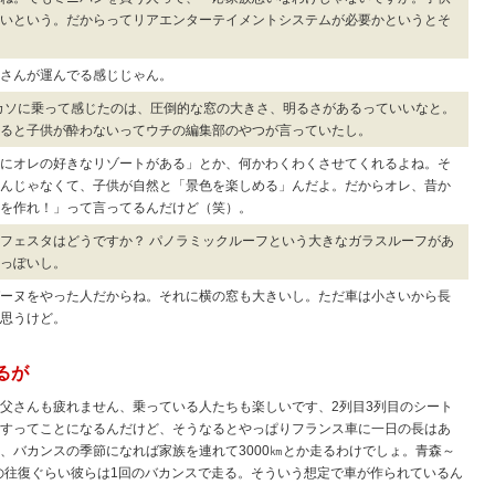
いという。だからってリアエンターテイメントシステムが必要かというとそ
さんが運んでる感じじゃん。
カソに乗って感じたのは、圧倒的な窓の大きさ、明るさがあるっていいなと。
ると子供が酔わないってウチの編集部のやつが言っていたし。
にオレの好きなリゾートがある」とか、何かわくわくさせてくれるよね。そ
んじゃなくて、子供が自然と「景色を楽しめる」んだよ。だからオレ、昔か
を作れ！」って言ってるんだけど（笑）。
フェスタはどうですか？ パノラミックルーフという大きなガラスルーフがあ
っぽいし。
ーヌをやった人だからね。それに横の窓も大きいし。ただ車は小さいから長
思うけど。
るが
父さんも疲れません、乗っている人たちも楽しいです、2列目3列目のシート
すってことになるんだけど、そうなるとやっぱりフランス車に一日の長はあ
、バカンスの季節になれば家族を連れて3000㎞とか走るわけでしょ。青森～
その往復ぐらい彼らは1回のバカンスで走る。そういう想定で車が作られているん