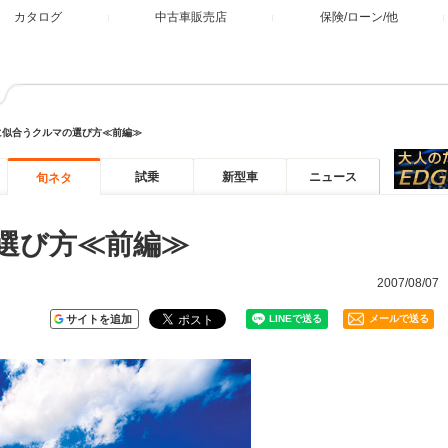
カタログ
中古車販売店
保険/ローン/他
に似合うクルマの選び方≪前編≫
試乗
新型車
ニュース
旬ネタ
選び方≪前編≫
2007/08/07
サイトを追加
メールで送る