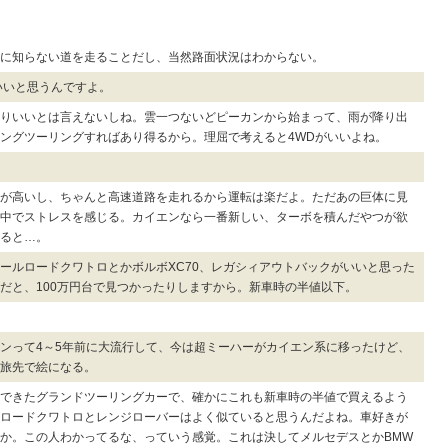
に知らない道を走ることだし、当然路面状況はわからない。
いいと思うんですよ。
りいいとは言えないしね。雲一つないどピーカンから始まって、雨が降り出
ングツーリングすればあり得るから。理屈で考えると4WDがいいよね。
が高いし、ちゃんと高速道路を走れるから運転は楽だよ。ただあの巨体に見
中でストレスを感じる。カイエンなら一番新しい、ターボを積んだやつが欲
ると…。
ールロードクワトロとかボルボXC70、レガシィアウトバックがいいと思った
だと、100万円台で見つかったりしますから。新車時の半値以下。
ンって4～5年前に大流行して、今は超ミーハーがカイエン系に移ったけど、
旅先で絵になる。
できたグランドツーリングカーで、確かにこれも新車時の半値で買えるよう
ロードクワトロとレンジローバーはよく似ていると思うんだよね。車好きが
か。この人わかってるな、っていう感覚。これは決してメルセデスとかBMW