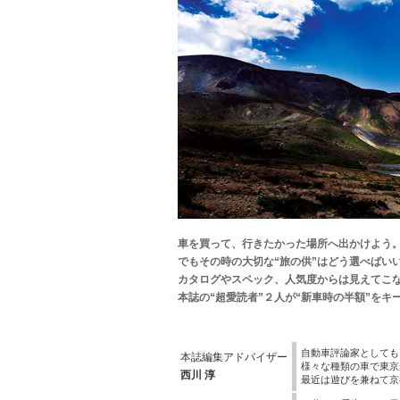
車を買って、行きたかった場所へ出かけよう
でもその時の大切な“旅の供”はどう選べばい
カタログやスペック、人気度からは見えてこな
本誌の“超愛読者”２人が“新車時の半額”をキ
自動車評論家としても
本誌編集アドバイザー
様々な種類の車で東京
西川 淳
最近は遊びを兼ねて京