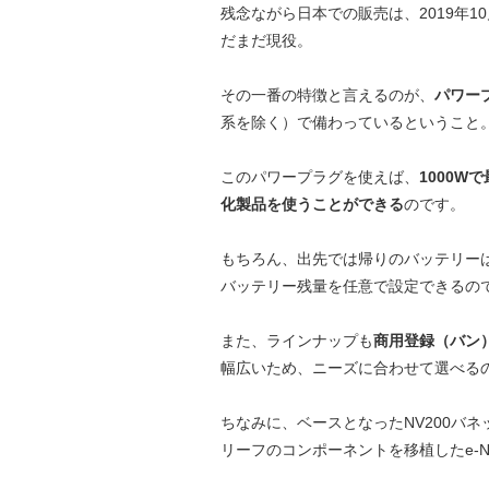
残念ながら日本での販売は、2019年
だまだ現役。
その一番の特徴と言えるのが、
パワー
系を除く）で備わっているということ
このパワープラグを使えば、
1000
化製品を使うことができる
のです。
もちろん、出先では帰りのバッテリー
バッテリー残量を任意で設定できるの
また、ラインナップも
商用登録（バン
幅広いため、ニーズに合わせて選べる
ちなみに、ベースとなったNV200バ
リーフのコンポーネントを移植したe-N