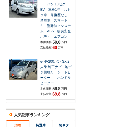
ートバン 10セグ
EV 車検1年 おト
ク車 修復歴なし
禁煙車 スマート
キ 盗難防止システ
ム ABS 衝突安全
ボディ エアコン
50.0
本体価格
万円
60
支払総額
万円
e-NV200バン GX 2
人乗 純正ナビ 地デ
ジ視聴可 シートヒ
ーター ハンドル
ヒーター
59.8
本体価格
万円
69.8
支払総額
万円
人気記事ランキング
特選車
旬ネタ
現在