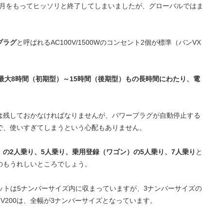
10月をもってヒッソリと終了してしまいましたが、グローバルではま
プラグ
と呼ばれるAC100V/1500Wのコンセント2個が標準（バンVX
。
Wで最大8時間（初期型）～15時間（後期型）もの長時間にわたり、電
は残しておかなければなりませんが、パワープラグが自動停止する
で、使いすぎてしまうという心配もありません。
）の2人乗り、5人乗り、乗用登録（ワゴン）の5人乗り、7人乗り
と
のもうれしいところでしょう。
ネットは5ナンバーサイズ内に収まっていますが、3ナンバーサイズの
V200は、全幅が3ナンバーサイズとなっています。