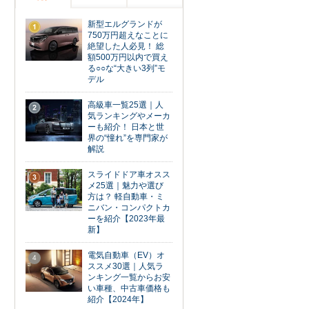
新型エルグランドが
1
750万円超えなことに
絶望した人必見！ 総
額500万円以内で買え
る○○な“大きい3列”モ
デル
高級車一覧25選｜人
2
気ランキングやメーカ
ーも紹介！ 日本と世
界の“憧れ”を専門家が
解説
スライドドア車オスス
3
メ25選｜魅力や選び
方は？ 軽自動車・ミ
ニバン・コンパクトカ
ーを紹介【2023年最
新】
電気自動車（EV）オ
4
ススメ30選｜人気ラ
ンキング一覧からお安
い車種、中古車価格も
紹介【2024年】