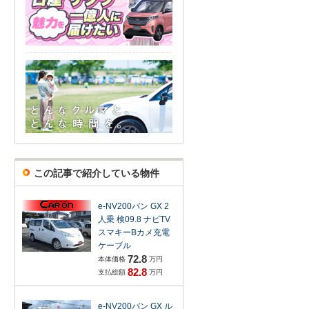
この記事で紹介している物件
e-NV200バン GX 2
人乗 検09.8 ナビTV
スマキーBカメ充電
ケーブル
72.8
本体価格
万円
82.8
支払総額
万円
e-NV200バン GX ル