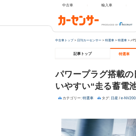
中古車
輸入車
中古車トップ
>
日刊カーセンサー
>
特選車
>
特選車
>
パワ
記事トップ
特選車
パワープラグ搭載の日
いやすい“走る蓄電池
カテゴリー:
特選車
タグ:
日産
/
e-NV20