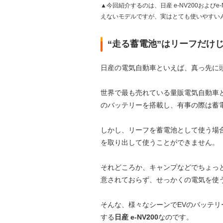
▲今回紹介するのは、日産 e-NV200およ
えないモデルですが、実はとても使いやすい
“走る蓄電池”はリーフだけ
日産の電気自動車といえば、真っ先に
世界で最も売れている量販電気自動車
のバッテリーを搭載し、有事の際は蓄
しかし、リーフを蓄電池として使う場
を取り出して使うことができません。
それどころか、キャンプなどでちょっ
意されておらず、せっかくの電気を使
そんな、様々なシーンでEVのバッテリ
する
日産 e-NV200
なのです。