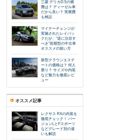
三菱 デリカD:5の燃
費は？ ディーゼル車
だから良い？ 実燃費
も検証
マイナーチェンジが
実施されたレイバッ
クだが、“逆に注目す
べき”前期型の中古車
オススメの狙い方
新型クラウンエステ
ートの価格は？ 何人
乗り？ サイズや内装
など魅力を徹底レビ
ュー
オススメ記事
レクサス RXの内装を
徹底チェック！ バー
ジョンLとFスポーツ
などグレード別の違
いも解説