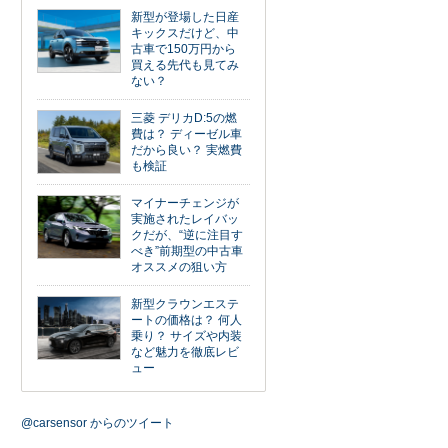
新型が登場した日産
キックスだけど、中
古車で150万円から
買える先代も見てみ
ない？
三菱 デリカD:5の燃
費は？ ディーゼル車
だから良い？ 実燃費
も検証
マイナーチェンジが
実施されたレイバッ
クだが、“逆に注目す
べき”前期型の中古車
オススメの狙い方
新型クラウンエステ
ートの価格は？ 何人
乗り？ サイズや内装
など魅力を徹底レビ
ュー
@carsensor からのツイート