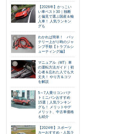
【2026年】かっこい
5
い車ベスト30｜独断
と偏見で選ぶ国産＆輸
入車！ 人気ランキン
グも
わかれば簡単！ バッ
6
テリー上がり時のジャ
ンプ手順【トラブルシ
ューティング編】
マニュアル（MT）車
7
の運転方法ガイド｜初
心者＆忘れた人でも大
丈夫！ やり方＆コツ
を解説
5～7人乗りコンパク
8
トミニバンおすすめ
15選｜人気ランキン
グも！ メリットやデ
メリット、中古車価格
も紹介
【2024年】スポーツ
9
カーおすすめ・人気ラ