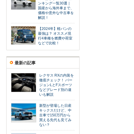
ンキング一覧30選｜
国産から海外車まで、
価格や意外な中古車を
解説！
【2024年】軽バンの
10
最強は？ オススメ現
行4車種を燃費や荷室
などで比較！
最新の記事
レクサス RXの内装を
徹底チェック！ バー
ジョンLとFスポーツ
などグレード別の違
いも解説
新型が登場した日産
キックスだけど、中
古車で150万円から
買える先代も見てみ
ない？