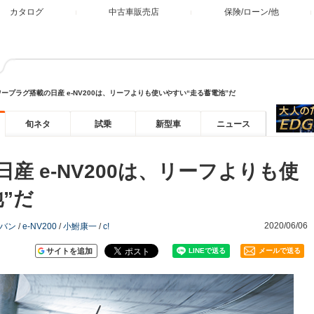
カタログ
中古車販売店
保険/ローン/他
ープラグ搭載の日産 e-NV200は、リーフよりも使いやすい“走る蓄電池”だ
旬ネタ
試乗
新型車
ニュース
産 e-NV200は、リーフよりも使
”だ
2020/06/06
0バン
/
e-NV200
/
小鮒康一
/
c!
サイトを追加
メールで送る