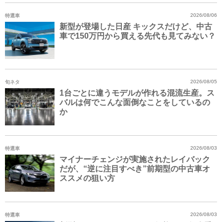
特選車
2026/08/06
新型が登場した日産 キックスだけど、中古
車で150万円から買える先代も見てみない？
旬ネタ
2026/08/05
1台ごとに違うモデルが作れる混流生産。ス
バルは何でこんな面倒なことをしているの
か
特選車
2026/08/03
マイナーチェンジが実施されたレイバック
だが、“逆に注目すべき”前期型の中古車オ
ススメの狙い方
特選車
2026/08/03