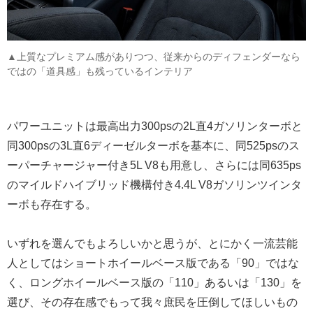
▲上質なプレミアム感がありつつ、従来からのディフェンダーなら
ではの「道具感」も残っているインテリア
パワーユニットは最高出力300psの2L直4ガソリンターボと
同300psの3L直6ディーゼルターボを基本に、同525psのス
ーパーチャージャー付き5L V8も用意し、さらには同635ps
のマイルドハイブリッド機構付き4.4L V8ガソリンツインタ
ーボも存在する。
いずれを選んでもよろしいかと思うが、とにかく一流芸能
人としてはショートホイールベース版である「90」ではな
く、ロングホイールベース版の「110」あるいは「130」を
選び、その存在感でもって我々庶民を圧倒してほしいもの