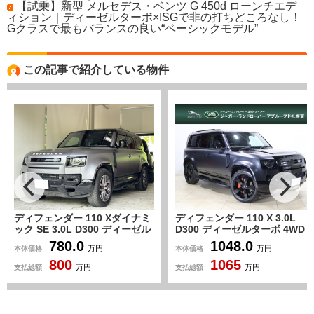
【試乗】新型 メルセデス・ベンツ G 450d ローンチエデ
ィション｜ディーゼルターボ×ISGで非の打ちどころなし！
Gクラスで最もバランスの良い“ベーシックモデル”
この記事で紹介している物件
ディフェンダー 110 Xダイナミ
ディフェンダー 110 X 3.0L
ック SE 3.0L D300 ディーゼル
D300 ディーゼルターボ 4WD
ターボ 4WD AppleCarPlay デ
・パノラマサンルーフ・レザー
780.0
1048.0
本体価格
本体価格
万円
万円
ジタルミラー 前後ドラレコ
シート・シートクーラー・ステ
800
1065
メリディアンサウンド パノラ
アリングヒーター・
支払総額
支払総額
万円
万円
ミックカメラ ルーフレール
MERIDIAN・ワイヤレスチャー
背面タイヤ HUD
ジング・COOL BOX・サイド
ステップ・デジタルインナーミ
ラー・純正22AW