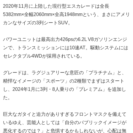
2020年11月に上陸した現行型エスカレードは全長
5382mm×全幅2060mm×全高1948mmという、まさにアメリ
カンなサイズの3列シートSUV。
パワーユニットは最高出力426psの6.2L V8ガソリンエンジ
ンで、トランスミッションには10速AT。駆動システムには
セレクタブル4WDが採用されている。
グレードは、ラグジュアリーな意匠の「プラチナム」と、
精悍なイメージの「スポーツ」の2種類でまずはスタート
し、2024年1月に3列・8人乗りの「プレミアム」を追加し
た。
巨大なガタイと迫力がありすぎるフロントマスクを備えて
いるゆえ、芸能人としては「自分のパブリックイメージが
悪化するのでは？」と危惧するかもしれないが、心配は無