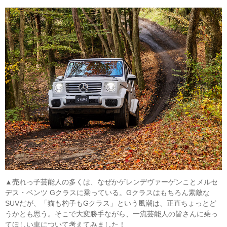
▲売れっ子芸能人の多くは、なぜかゲレンデヴァーゲンことメルセ
デス・ベンツ Gクラスに乗っている。Gクラスはもちろん素敵な
SUVだが、「猫も杓子もGクラス」という風潮は、正直ちょっとど
うかとも思う。そこで大変勝手ながら、一流芸能人の皆さんに乗っ
てほしい車について考えてみました！