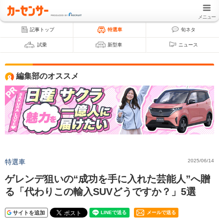
メニュー
記事トップ
特選車
旬ネタ
試乗
新型車
ニュース
編集部のオススメ
特選車
2025/06/14
ゲレンデ狙いの“成功を手に入れた芸能人”へ贈
る「代わりこの輸入SUVどうですか？」5選
サイトを追加
メールで送る