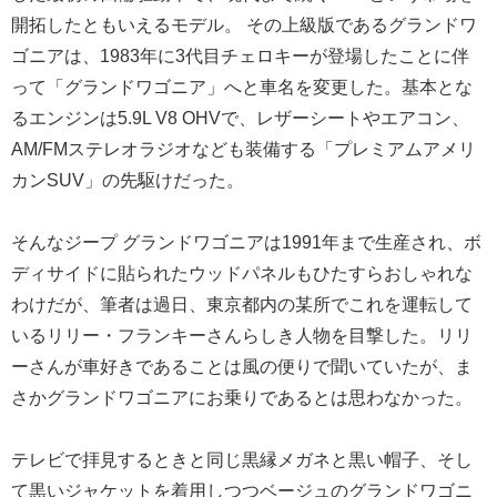
開拓したともいえるモデル。 その上級版であるグランドワ
ゴニアは、1983年に3代目チェロキーが登場したことに伴
って「グランドワゴニア」へと車名を変更した。基本とな
るエンジンは5.9L V8 OHVで、レザーシートやエアコン、
AM/FMステレオラジオなども装備する「プレミアムアメリ
カンSUV」の先駆けだった。
そんなジープ グランドワゴニアは1991年まで生産され、ボ
ディサイドに貼られたウッドパネルもひたすらおしゃれな
わけだが、筆者は過日、東京都内の某所でこれを運転して
いるリリー・フランキーさんらしき人物を目撃した。リリ
ーさんが車好きであることは風の便りで聞いていたが、ま
さかグランドワゴニアにお乗りであるとは思わなかった。
テレビで拝見するときと同じ黒縁メガネと黒い帽子、そし
て黒いジャケットを着用しつつベージュのグランドワゴニ