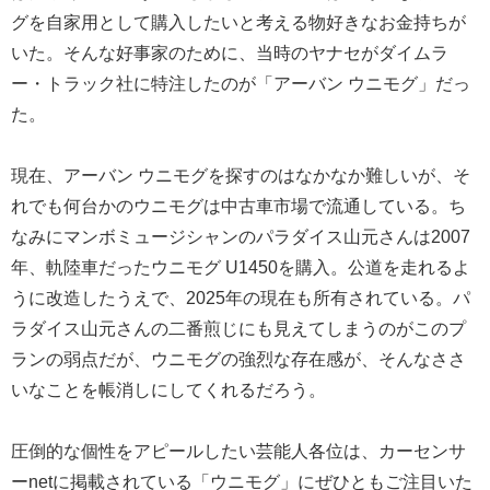
グを自家用として購入したいと考える物好きなお金持ちが
いた。そんな好事家のために、当時のヤナセがダイムラ
ー・トラック社に特注したのが「アーバン ウニモグ」だっ
た。
現在、アーバン ウニモグを探すのはなかなか難しいが、そ
れでも何台かのウニモグは中古車市場で流通している。ち
なみにマンボミュージシャンのパラダイス山元さんは2007
年、軌陸車だったウニモグ U1450を購入。公道を走れるよ
うに改造したうえで、2025年の現在も所有されている。パ
ラダイス山元さんの二番煎じにも見えてしまうのがこのプ
ランの弱点だが、ウニモグの強烈な存在感が、そんなささ
いなことを帳消しにしてくれるだろう。
圧倒的な個性をアピールしたい芸能人各位は、カーセンサ
ーnetに掲載されている「ウニモグ」にぜひともご注目いた