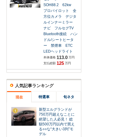
SOH88.2 62kw
プロパイロット 全
方位カメラ デジタ
ルインナーミラー
ナビ フルセグTV
Bluetooth接続 ハン
ドル/シートヒータ
ー 禁煙車 ETC
LEDヘッドライト
113.0
本体価格
万円
125
支払総額
万円
人気記事ランキング
特選車
旬ネタ
現在
新型エルグランドが
1
750万円超えなことに
絶望した人必見！ 総
額500万円以内で買え
る○○な“大きい3列”モ
デル