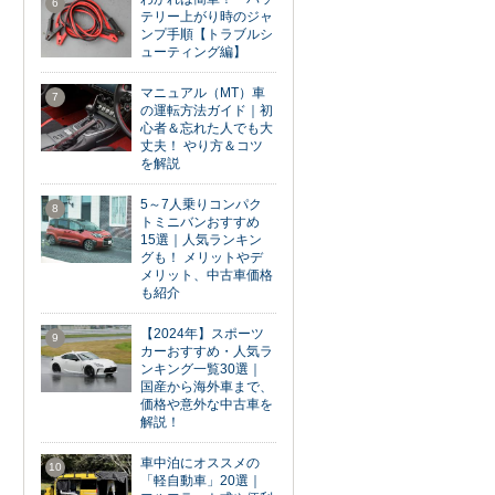
6
テリー上がり時のジャ
ンプ手順【トラブルシ
ューティング編】
マニュアル（MT）車
7
の運転方法ガイド｜初
心者＆忘れた人でも大
丈夫！ やり方＆コツ
を解説
5～7人乗りコンパク
8
トミニバンおすすめ
15選｜人気ランキン
グも！ メリットやデ
メリット、中古車価格
も紹介
【2024年】スポーツ
9
カーおすすめ・人気ラ
ンキング一覧30選｜
国産から海外車まで、
価格や意外な中古車を
解説！
車中泊にオススメの
10
「軽自動車」20選｜