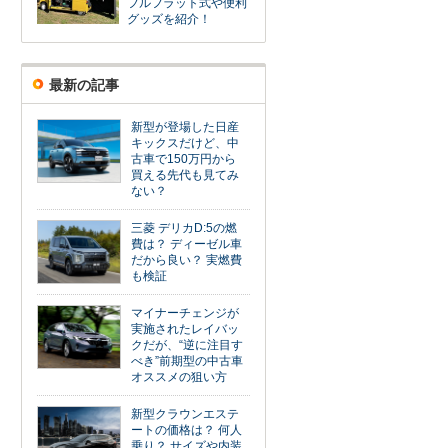
フルフラット式や便利
グッズを紹介！
最新の記事
新型が登場した日産
キックスだけど、中
古車で150万円から
買える先代も見てみ
ない？
三菱 デリカD:5の燃
費は？ ディーゼル車
だから良い？ 実燃費
も検証
マイナーチェンジが
実施されたレイバッ
クだが、“逆に注目す
べき”前期型の中古車
オススメの狙い方
新型クラウンエステ
ートの価格は？ 何人
乗り？ サイズや内装