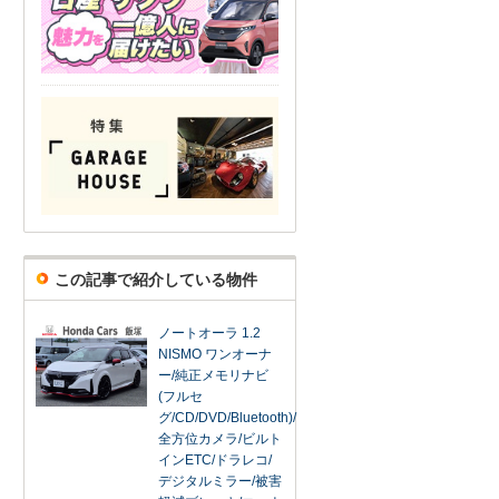
この記事で紹介している物件
ノートオーラ 1.2
NISMO ワンオーナ
ー/純正メモリナビ
(フルセ
グ/CD/DVD/Bluetooth)/
全方位カメラ/ビルト
インETC/ドラレコ/
デジタルミラー/被害