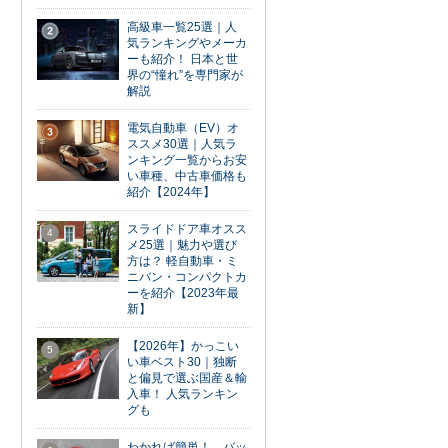
高級車一覧25選｜人
2
気ランキングやメーカ
ーも紹介！ 日本と世
界の“憧れ”を専門家が
解説
電気自動車（EV）オ
3
ススメ30選｜人気ラ
ンキング一覧からお安
い車種、中古車価格も
紹介【2024年】
スライドドア車オスス
4
メ25選｜魅力や選び
方は？ 軽自動車・ミ
ニバン・コンパクトカ
ーを紹介【2023年最
新】
【2026年】かっこい
5
い車ベスト30｜独断
と偏見で選ぶ国産＆輸
入車！ 人気ランキン
グも
わかれば簡単！ バッ