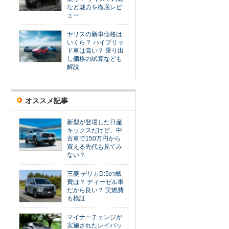
など魅力を徹底レビ
ュー
ヤリスの新車価格は
いくら？ ハイブリッ
ド車は高い？ 乗り出
し価格の試算なども
解説
オススメ記事
新型が登場した日産
キックスだけど、中
古車で150万円から
買える先代も見てみ
ない？
三菱 デリカD:5の燃
費は？ ディーゼル車
だから良い？ 実燃費
も検証
マイナーチェンジが
実施されたレイバッ