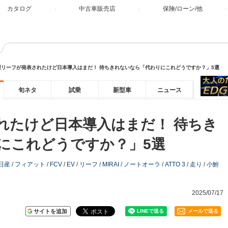
カタログ
中古車販売店
保険/ローン/他
型リーフが発表されたけど日本導入はまだ！ 待ちきれないなら「代わりにこれどうですか？」5選
旬ネタ
試乗
新型車
ニュース
れたけど日本導入はまだ！ 待ちき
にこれどうですか？」5選
日産
/
フィアット
/
FCV
/
EV
/
リーフ
/
MIRAI
/
ノートオーラ
/
ATTO 3
/
走り
/
小鮒
2025/07/17
サイトを追加
メールで送る