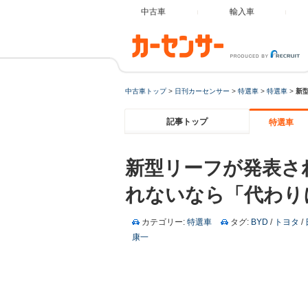
中古車
輸入車
中古車トップ
>
日刊カーセンサー
>
特選車
>
特選車
>
新
記事トップ
特選車
新型リーフが発表さ
れないなら「代わり
カテゴリー:
特選車
タグ:
BYD
/
トヨタ
/
康一