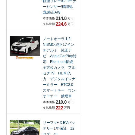
軽減ブレーキ/コーナ
ーセンサー/標識認
識/純正AW
214.8
本体価格
万円
224.6
支払総額
万円
ノートオーラ 1.2
NISMO 純正17イン
チアルミ 純正ナ
ビ AppleCarPlay対
応 Bluetooth接続
全方位カメラ フル
セグTV HDMI入
力 デジタルインナ
ーミラー ETC2.0
スマートキー ワン
オーナー 禁煙車
210.0
本体価格
万円
222
支払総額
万円
リーフ e+ X EVバッ
テリー1年保証 12
セグ e+