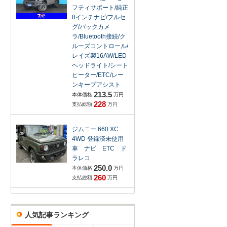
フティサポート/純正
8インチナビ/フルセ
グ/バックカメ
ラ/Bluetooth接続/ク
ルーズコントロール/
レイズ製16AW/LED
ヘッドライト/シート
ヒーター/ETC/レー
ンキープアシスト
213.5
本体価格
万円
228
支払総額
万円
ジムニー 660 XC
4WD 登録済未使用
車 ナビ ETC ド
ラレコ
250.0
本体価格
万円
260
支払総額
万円
人気記事ランキング