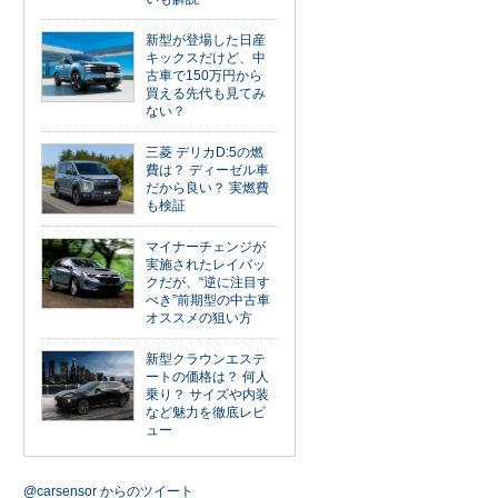
新型が登場した日産
キックスだけど、中
古車で150万円から
買える先代も見てみ
ない？
三菱 デリカD:5の燃
費は？ ディーゼル車
だから良い？ 実燃費
も検証
マイナーチェンジが
実施されたレイバッ
クだが、“逆に注目す
べき”前期型の中古車
オススメの狙い方
新型クラウンエステ
ートの価格は？ 何人
乗り？ サイズや内装
など魅力を徹底レビ
ュー
@carsensor からのツイート