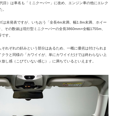
（4代目）は車名も「ミニクーパー」に改め、エンジン車の他にエレク
た。
ズは未発表ですが、いちおう「全長4m未満、幅1.8m未満、ホイー
り、その数値は現行型ミニクーパーの全長3860mm×全幅1755m、
等です。
人それぞれの好みという部分はあるため、一概に優劣は付けられま
イクラと同様の「カワイイが、単にカワイイだけでは終わらない上
き放し感（こびていない感じ）」に満ちているといえます。