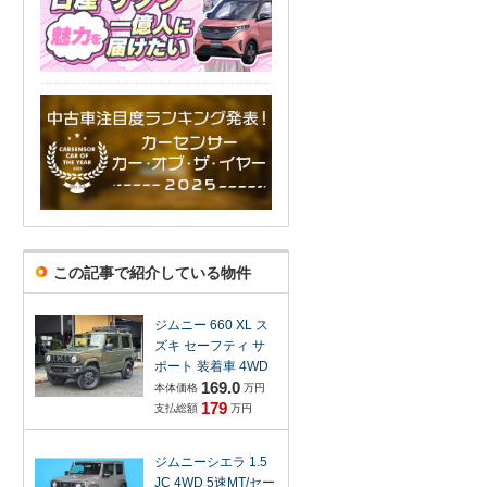
この記事で紹介している物件
ジムニー 660 XL ス
ズキ セーフティ サ
ポート 装着車 4WD
169.0
本体価格
万円
179
支払総額
万円
ジムニーシエラ 1.5
JC 4WD 5速MT/セー