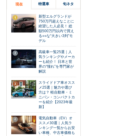
特選車
旬ネタ
現在
新型エルグランドが
1
750万円超えなことに
絶望した人必見！ 総
額500万円以内で買え
る○○な“大きい3列”モ
デル
高級車一覧25選｜人
2
気ランキングやメーカ
ーも紹介！ 日本と世
界の“憧れ”を専門家が
解説
スライドドア車オスス
3
メ25選｜魅力や選び
方は？ 軽自動車・ミ
ニバン・コンパクトカ
ーを紹介【2023年最
新】
電気自動車（EV）オ
4
ススメ30選｜人気ラ
ンキング一覧からお安
い車種、中古車価格も