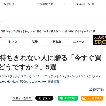
カタログ
中古車販売店
保険/ローン/他
型日産 マイクラが待ちきれない人に贈る「今すぐ買えるコレ、代わりにどうですか？」5選
旬ネタ
試乗
新型車
ニュース
が待ちきれない人に贈る「今すぐ買
どうですか？」5選
スズキ
/
フォルクスワーゲン
/
ミニ
/
フィアット
/
ハッチバック
/
SUV
/
かわいい
/
ニー
/
Honda e
/
500e
/
ミニクーパー
/
伊達軍曹
2025/07/18
サイトを追加
メールで送る