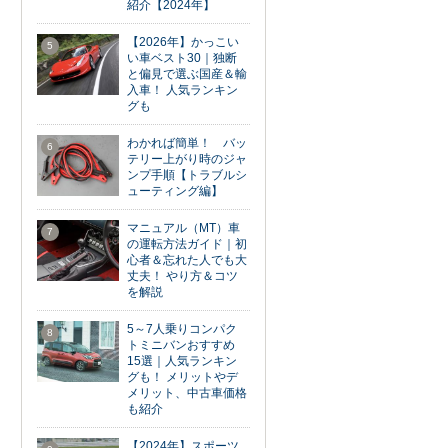
紹介【2024年】
【2026年】かっこい
5
い車ベスト30｜独断
と偏見で選ぶ国産＆輸
入車！ 人気ランキン
グも
わかれば簡単！ バッ
6
テリー上がり時のジャ
ンプ手順【トラブルシ
ューティング編】
マニュアル（MT）車
7
の運転方法ガイド｜初
心者＆忘れた人でも大
丈夫！ やり方＆コツ
を解説
5～7人乗りコンパク
8
トミニバンおすすめ
15選｜人気ランキン
グも！ メリットやデ
メリット、中古車価格
も紹介
【2024年】スポーツ