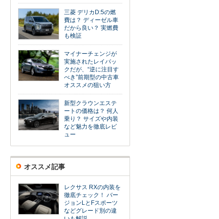
三菱 デリカD:5の燃
費は？ ディーゼル車
だから良い？ 実燃費
も検証
マイナーチェンジが
実施されたレイバッ
クだが、“逆に注目す
べき”前期型の中古車
オススメの狙い方
新型クラウンエステ
ートの価格は？ 何人
乗り？ サイズや内装
など魅力を徹底レビ
ュー
オススメ記事
レクサス RXの内装を
徹底チェック！ バー
ジョンLとFスポーツ
などグレード別の違
いも解説