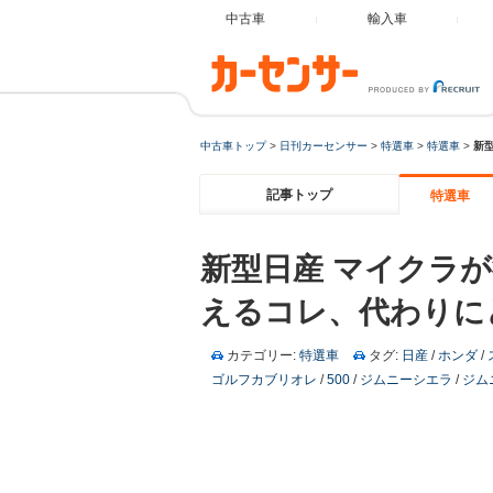
中古車
輸入車
中古車トップ
>
日刊カーセンサー
>
特選車
>
特選車
>
新
記事トップ
特選車
新型日産 マイクラ
えるコレ、代わりに
カテゴリー:
特選車
タグ:
日産
/
ホンダ
/
ゴルフカブリオレ
/
500
/
ジムニーシエラ
/
ジム