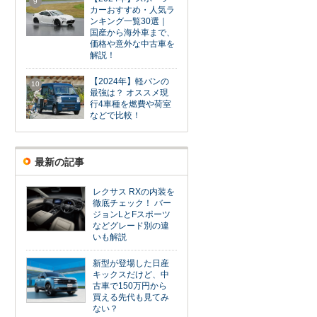
9
カーおすすめ・人気ラ
ンキング一覧30選｜
国産から海外車まで、
価格や意外な中古車を
解説！
【2024年】軽バンの
10
最強は？ オススメ現
行4車種を燃費や荷室
などで比較！
最新の記事
レクサス RXの内装を
徹底チェック！ バー
ジョンLとFスポーツ
などグレード別の違
いも解説
新型が登場した日産
キックスだけど、中
古車で150万円から
買える先代も見てみ
ない？