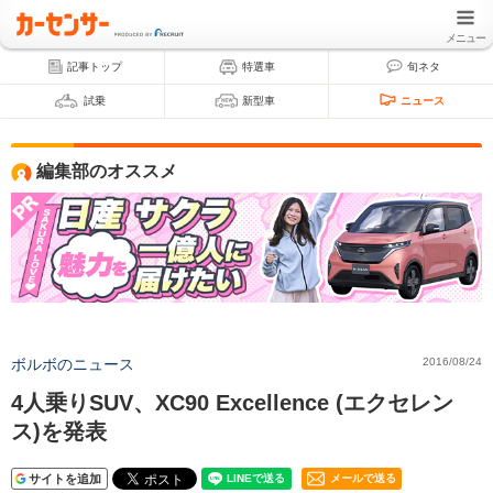
メニュー
記事トップ
特選車
旬ネタ
試乗
新型車
ニュース
編集部のオススメ
ボルボのニュース
2016/08/24
4人乗りSUV、XC90 Excellence (エクセレン
ス)を発表
サイトを追加
メールで送る