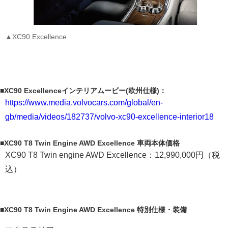
▲XC90 Excellence
■XC90 Excellenceインテリアムービー(欧州仕様)：
https://www.media.volvocars.com/global/en-
gb/media/videos/182737/volvo-xc90-excellence-interior18
■XC90 T8 Twin Engine AWD Excellence 車両本体価格
XC90 T8 Twin engine AWD Excellence：12,990,000円（税
込）
■XC90 T8 Twin Engine AWD Excellence 特別仕様・装備