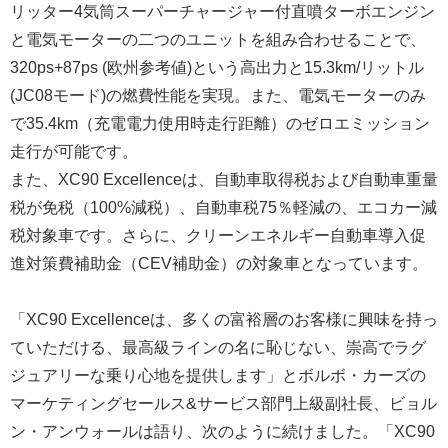
リッター4気筒スーパーチャージャー付直噴ターボエンジン
と電気モーターの二つのユニットを組み合わせることで、
320ps+87ps (欧州参考値)という高出力と15.3km/リットル
(JC08モード)の燃費性能を実現。また、電気モーターのみ
で35.4km（充電電力使用時走行距離）のゼロエミッション
走行が可能です。
また、XC90 Excellenceは、自動車取得税および自動車重量
税が免税（100%減税）、自動車税75％軽減の、エコカー減
税対象車です。さらに、クリーンエネルギー自動車導入促
進対策費補助金（CEV補助金）の対象車となっています。
「XC90 Excellenceは、多くの富裕層のお客様に興味を持っ
ていただける、最高級ラインの名に恥じない、崇高でラグ
ジュアリーな乗り心地を提供します」とボルボ・カーズの
マーケティングセールス&サービス部門上級副社長、ビョル
ン・アンウォールは語り、次のように続けました。「XC90