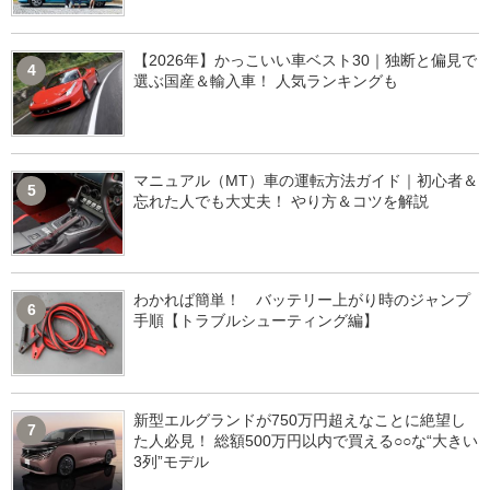
【2026年】かっこいい車ベスト30｜独断と偏見で
4
選ぶ国産＆輸入車！ 人気ランキングも
マニュアル（MT）車の運転方法ガイド｜初心者＆
5
忘れた人でも大丈夫！ やり方＆コツを解説
わかれば簡単！ バッテリー上がり時のジャンプ
6
手順【トラブルシューティング編】
新型エルグランドが750万円超えなことに絶望し
7
た人必見！ 総額500万円以内で買える○○な“大きい
3列”モデル