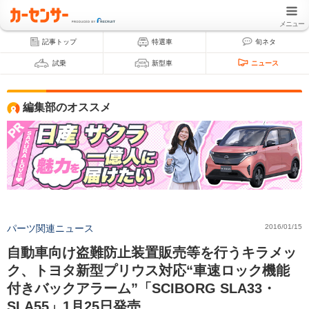
メニュー
記事トップ
特選車
旬ネタ
試乗
新型車
ニュース
編集部のオススメ
パーツ関連ニュース
2016/01/15
自動車向け盗難防止装置販売等を行うキラメッ
ク、トヨタ新型プリウス対応“車速ロック機能
付きバックアラーム”「SCIBORG SLA33・
SLA55」1月25日発売