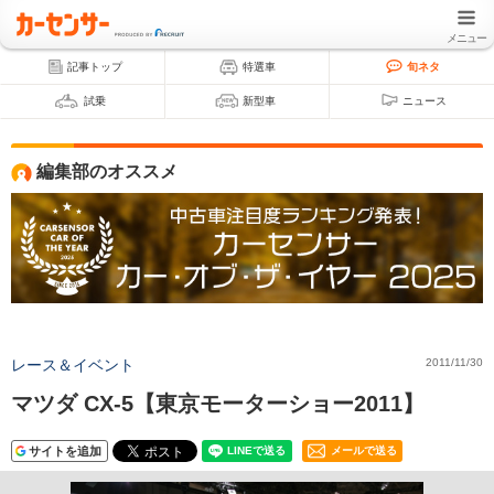
メニュー
記事トップ
特選車
旬ネタ
試乗
新型車
ニュース
編集部のオススメ
レース＆イベント
2011/11/30
マツダ CX-5【東京モーターショー2011】
サイトを追加
メールで送る