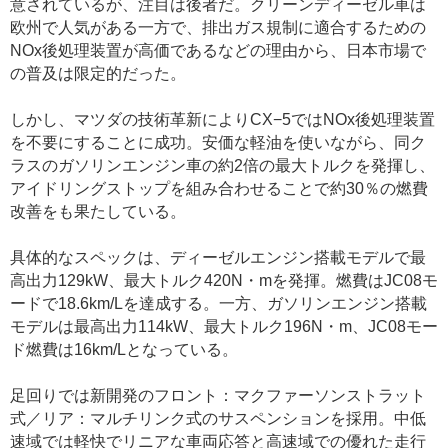
意されているが、注目は後者だ。クリーンディーゼル車は
欧州で人気がある一方で、排出ガス規制に適合するための
NOx後処理装置が高価であるなどの理由から、日本市場で
の普及は限定的だった。
しかし、マツダの技術革新によりCX−5ではNOx後処理装置
を不要にすることに成功。安価な軽油を使いながら、同ク
ラスのガソリンエンジン車の約2倍の最大トルクを発揮し、
アイドリングストップを組み合わせることで約30％の燃費
改善をも果たしている。
具体的なスペックは、ディーゼルエンジン搭載モデルで最
高出力129kW、最大トルク420N・mを発揮。燃費はJC08モ
ードで18.6km/Lを達成する。一方、ガソリンエンジン搭載
モデルは最高出力114kW、最大トルク196N・m、JC08モー
ド燃費は16km/Lとなっている。
足回りでは新開発のフロント：マクファーソンストラット
式／リア：マルチリンク式のサスペンションを採用。中低
速域では軽快でリニアな車両応答と高速域での優れた走行