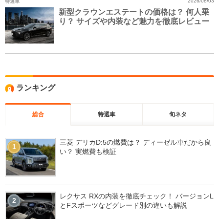
特選車
2026/08/03
新型クラウンエステートの価格は？ 何人乗
り？ サイズや内装など魅力を徹底レビュー
ランキング
総合
特選車
旬ネタ
三菱 デリカD:5の燃費は？ ディーゼル車だから良
1
い？ 実燃費も検証
レクサス RXの内装を徹底チェック！ バージョンL
2
とFスポーツなどグレード別の違いも解説