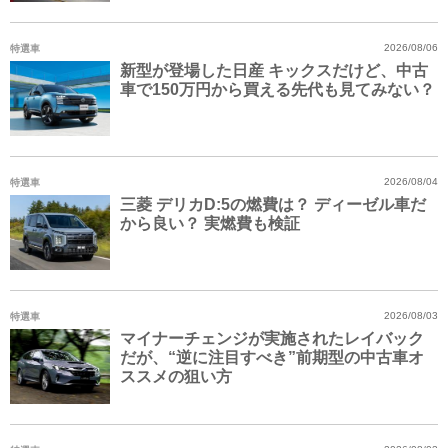
特選車
2026/08/06
新型が登場した日産 キックスだけど、中古
車で150万円から買える先代も見てみない？
特選車
2026/08/04
三菱 デリカD:5の燃費は？ ディーゼル車だ
から良い？ 実燃費も検証
特選車
2026/08/03
マイナーチェンジが実施されたレイバック
だが、“逆に注目すべき”前期型の中古車オ
ススメの狙い方