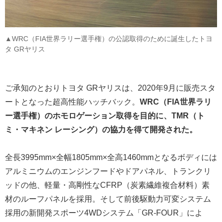
▲WRC（FIA世界ラリー選手権）の公認取得のために誕生したトヨ
タ GRヤリス
ご承知のとおりトヨタ GRヤリスは、2020年9月に販売スタ
ートとなった超高性能ハッチバック。
WRC（FIA世界ラリ
ー選手権）のホモロゲーション取得を目的に、TMR（ト
ミ・マキネン レーシング）の協力を得て開発された。
全長3995mm×全幅1805mm×全高1460mmとなるボディには
アルミニウムのエンジンフードやドアパネル、トランクリ
ッドの他、軽量・高剛性なCFRP（炭素繊維複合材料）素
材のルーフパネルを採用。そして前後駆動力可変システム
採用の新開発スポーツ4WDシステム「GR-FOUR」によ