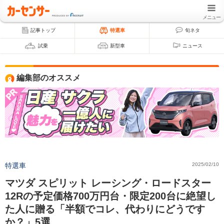
メニュー
記事トップ
特選車
旬ネタ
試乗
新型車
ニュース
編集部のオススメ
特選車
2025/02/10
マツダ スピリット レーシング・ロードスター
12Rの予定価格700万円台・限定200台に絶望し
た人に贈る「半額でコレ、代わりにどうです
か？」5選