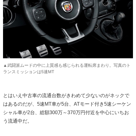
▲武闘派ムードの中に上質感も感じられる運転席まわり。写真のト
ランスミッションは5速MT
とはいえ中古車の流通台数がきわめて少ないのがネックで
はあるのだが、5速MT車が5台、ATモード付き5速シーケン
シャル車が2台、総額300万～370万円付近を中心にいちお
う流通中だ。