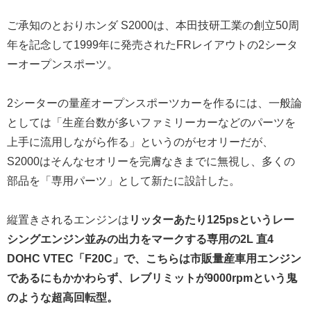
ご承知のとおりホンダ S2000は、本田技研工業の創立50周
年を記念して1999年に発売されたFRレイアウトの2シータ
ーオープンスポーツ。
2シーターの量産オープンスポーツカーを作るには、一般論
としては「生産台数が多いファミリーカーなどのパーツを
上手に流用しながら作る」というのがセオリーだが、
S2000はそんなセオリーを完膚なきまでに無視し、多くの
部品を「専用パーツ」として新たに設計した。
縦置きされるエンジンは
リッターあたり125psというレー
シングエンジン並みの出力をマークする専用の2L 直4
DOHC VTEC「F20C」で、こちらは市販量産車用エンジン
であるにもかかわらず、レブリミットが9000rpmという鬼
のような超高回転型。