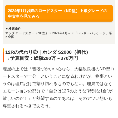
2024年1月以降のロードスター（ND型）上級グレードの
中古車を見てみる
▼検索条件
マツダ ロードスター（ND型） × 2024年1月～ × 「S レザーパッケージ」系
× 全国
12Rの代わり②｜ホンダ S2000（初代）
→予算目安：総額290万～370万円
理屈の上では「普段づかい中心なら、大幅改良後のND型ロ
ードスターで十分」ということになるわけだが、物事とい
うのは理屈だけで割り切れるものでもない。理屈ではなく
エモーションの部分で「自分は12Rのような“特別な1台”が
欲しいのだ！」と熱望するのであれば、そのアツい想いも
尊重されるべきであろう。