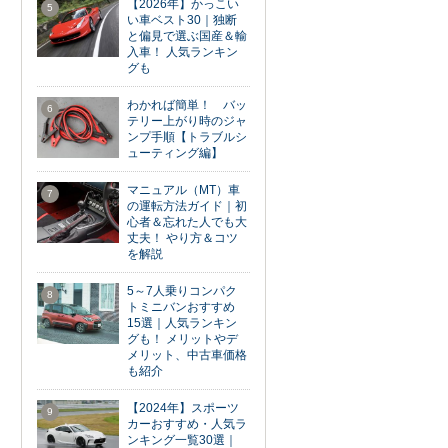
【2026年】かっこい
5
い車ベスト30｜独断
と偏見で選ぶ国産＆輸
入車！ 人気ランキン
グも
わかれば簡単！ バッ
6
テリー上がり時のジャ
ンプ手順【トラブルシ
ューティング編】
マニュアル（MT）車
7
の運転方法ガイド｜初
心者＆忘れた人でも大
丈夫！ やり方＆コツ
を解説
5～7人乗りコンパク
8
トミニバンおすすめ
15選｜人気ランキン
グも！ メリットやデ
メリット、中古車価格
も紹介
【2024年】スポーツ
9
カーおすすめ・人気ラ
ンキング一覧30選｜