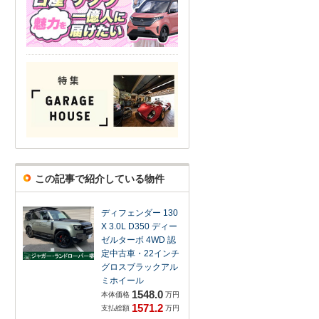
この記事で紹介している物件
ディフェンダー 130
X 3.0L D350 ディー
ゼルターボ 4WD 認
定中古車・22インチ
グロスブラックアル
ミホイール
1548.0
本体価格
万円
1571.2
支払総額
万円