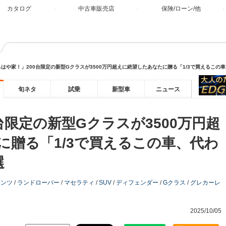
カタログ
中古車販売店
保険/ローン/他
もはや家！」200台限定の新型Gクラスが3500万円超えに絶望したあなたに贈る「1/3で買えるこの
旬ネタ
試乗
新型車
ニュース
台限定の新型Gクラスが3500万円超
に贈る「1/3で買えるこの車、代わ
選
ベンツ
/
ランドローバー
/
マセラティ
/
SUV
/
ディフェンダー
/
Gクラス
/
グレカーレ
2025/10/05