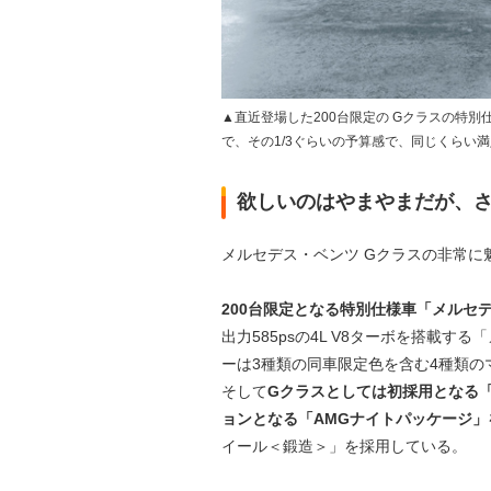
▲直近登場した200台限定の Gクラスの特
で、その1/3ぐらいの予算感で、同じくらい
欲しいのはやまやまだが、さ
メルセデス・ベンツ Gクラスの非常に魅
200台限定となる特別仕様車「メルセデ
出力585psの4L V8ターボを搭載す
ーは3種類の同車限定色を含む4種類
そして
Gクラスとしては初採用となる
ョンとなる「AMGナイトパッケージ」
イール＜鍛造＞」を採用している。