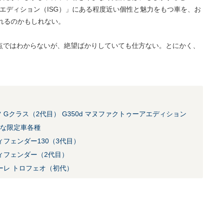
ントエディション（ISG）」にある程度近い個性と魅力をもつ車を、お
れるのかもしれない。
点ではわからないが、絶望ばかりしていても仕方ない。とにかく、
Gクラス（2代目） G350d マヌファクトゥーアエディション
敵な限定車各種
フェンダー130（3代目）
ィフェンダー（2代目）
ーレ トロフェオ（初代）