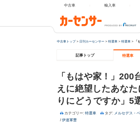
中古車
輸入車
中古車トップ
>
日刊カーセンサー
>
特選車
>
特選車
>
「
記事トップ
特選車
「もはや家！」200
えに絶望したあなた
りにどうですか」5
カテゴリー:
特選車
タグ:
メルセデス・
/
伊達軍曹