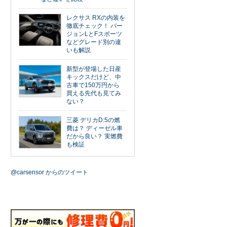
レクサス RXの内装を
徹底チェック！ バー
ジョンLとFスポーツ
などグレード別の違
いも解説
新型が登場した日産
キックスだけど、中
古車で150万円から
買える先代も見てみ
ない？
三菱 デリカD:5の燃
費は？ ディーゼル車
だから良い？ 実燃費
も検証
@carsensor からのツイート