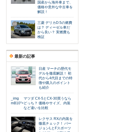
国産から海外車まで、
価格や意外な中古車を
解説！
三菱 デリカD:5の燃費
10
は？ ディーゼル車だ
から良い？ 実燃費も
検証
最新の記事
日産 マーチの歴代モ
デルを徹底解説！ 初
代から4代目までの特
徴や購入のポイント
も紹介
_img
マツダ CX-5とCX-30買うなら
mB10">
どっち？ 価格やサイズ、内装
など違いを比較
レクサス RXの内装を
徹底チェック！ バー
ジョンLとFスポーツ