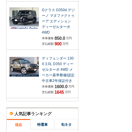
Gクラス G350d デジ
ーノ マヌファクトゥ
ーア エディション
ディーゼルターボ
4WD
850.0
本体価格
万円
900
支払総額
万円
ディフェンダー 130
X 3.0L D350 ディー
ゼルターボ 4WD メ
ーカー基準整備!認定
中古車2年保証付き
1600.0
本体価格
万円
1645
支払総額
万円
人気記事ランキング
特選車
旬ネタ
現在