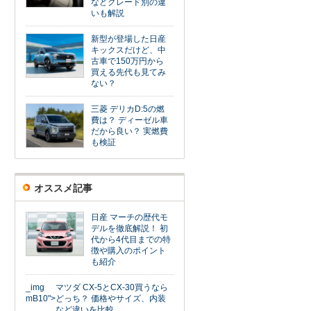
などグレード別の違
いも解説
新型が登場した日産
キックスだけど、中
古車で150万円から
買える先代も見てみ
ない？
三菱 デリカD:5の燃
費は？ ディーゼル車
だから良い？ 実燃費
も検証
オススメ記事
日産 マーチの歴代モ
デルを徹底解説！ 初
代から4代目までの特
徴や購入のポイント
も紹介
_img
マツダ CX-5とCX-30買うなら
mB10">
どっち？ 価格やサイズ、内装
など違いを比較