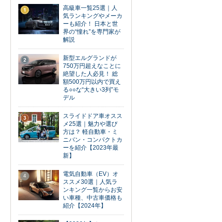
高級車一覧25選｜人
1
気ランキングやメーカ
ーも紹介！ 日本と世
界の“憧れ”を専門家が
解説
新型エルグランドが
2
750万円超えなことに
絶望した人必見！ 総
額500万円以内で買え
る○○な“大きい3列”モ
デル
スライドドア車オスス
3
メ25選｜魅力や選び
方は？ 軽自動車・ミ
ニバン・コンパクトカ
ーを紹介【2023年最
新】
電気自動車（EV）オ
4
ススメ30選｜人気ラ
ンキング一覧からお安
い車種、中古車価格も
紹介【2024年】