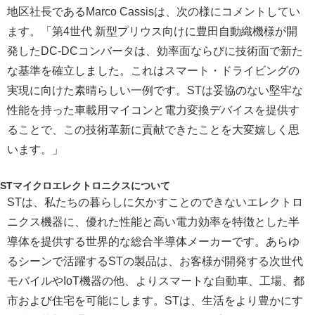
地区社長であるMarco Cassisは、次の様にコメントしてい
ます。「第4世代 新型プリウス向けに豊田自動織機様が開
発したDC-DCコンバータは、効率面ならびに技術面で新た
な基準を確立しました。これはスマート・ドライビングの
実現に向けた素晴らしい一例です。STは妥協のない堅牢な
性能を持った車載用マイコンと電力変換デバイスを提供す
ることで、この技術革新に貢献できたことを大変嬉しく思
います。」
STマイクロエレクトロニクスについて
STは、私たちの暮らしに欠かすことのできないエレクトロ
ニクス機器に、優れた性能と高い電力効率を特徴とした半
導体を提供する世界的な総合半導体メーカーです。あらゆ
るシーンで活躍するSTの製品は、お客様が開発する次世代
モバイルやIoT機器の他、よりスマートな自動車、工場、都
市および住宅を可能にします。STは、生活をより豊かにす