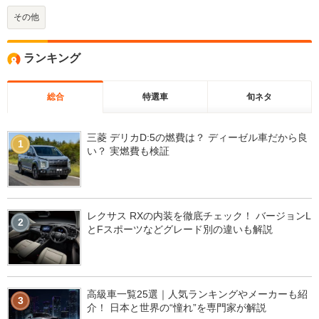
その他
ランキング
総合
特選車
旬ネタ
三菱 デリカD:5の燃費は？ ディーゼル車だから良
1
い？ 実燃費も検証
レクサス RXの内装を徹底チェック！ バージョンL
2
とFスポーツなどグレード別の違いも解説
高級車一覧25選｜人気ランキングやメーカーも紹
3
介！ 日本と世界の“憧れ”を専門家が解説