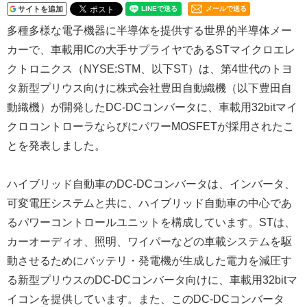
サイトを追加
メールで送る
多種多様な電子機器に半導体を提供する世界的半導体メー
カーで、車載用ICの大手サプライヤであるSTマイクロエレ
クトロニクス（NYSE:STM、以下ST）は、第4世代のトヨ
タ新型プリウス向けに株式会社豊田自動織機（以下豊田自
動織機）が開発したDC-DCコンバータに、車載用32bitマイ
クロコントローラならびにパワーMOSFETが採用されたこ
とを発表しました。
ハイブリッド自動車のDC-DCコンバータは、インバータ、
可変電圧システムと共に、ハイブリッド自動車の中心であ
るパワーコントロールユニットを構成しています。STは、
カーオーディオ、照明、ワイパーなどの車載システムを駆
動させるためにバッテリ・発電機が生成した電力を減圧す
る新型プリウスのDC-DCコンバータ向けに、車載用32bitマ
イコンを提供しています。また、このDC-DCコンバータ