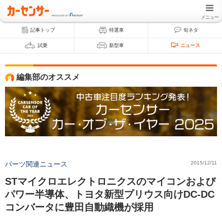
メニュー
記事トップ
特選車
旬ネタ
試乗
新型車
ニュース
編集部のオススメ
パーツ関連ニュース
2015/12/11
STマイクロエレクトロニクスのマイコンおよび
パワー半導体、トヨタ新型プリウス向けDC-DC
コンバータに豊田自動織機が採用