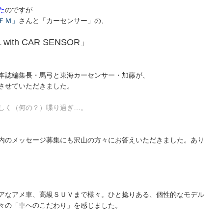
た
のですが
ＦＭ」
さんと「カーセンサー」の、
 with CAR SENSOR」
本誌編集長・馬弓と東海カーセンサー・加藤が、
させていただきました。
しく（何の？）喋り過ぎ…。
内のメッセージ募集にも沢山の方々にお答えいただきました。あり
アなアメ車、高級ＳＵＶまで様々。ひと捻りある、個性的なモデル
々の「車へのこだわり」を感じました。