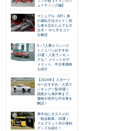
ンプ手順【トラブルシ
ューティング編】
マニュアル（MT）車
7
の運転方法ガイド｜初
心者＆忘れた人でも大
丈夫！ やり方＆コツ
を解説
5～7人乗りコンパク
8
トミニバンおすすめ
15選｜人気ランキン
グも！ メリットやデ
メリット、中古車価格
も紹介
【2024年】スポーツ
9
カーおすすめ・人気ラ
ンキング一覧30選｜
国産から海外車まで、
価格や意外な中古車を
解説！
車中泊にオススメの
10
「軽自動車」20選｜
フルフラット式や便利
グッズを紹介！