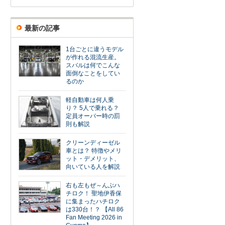
最新の記事
1台ごとに違うモデル
が作れる混流生産。
スバルは何でこんな
面倒なことをしてい
るのか
軽自動車は何人乗
り？ 5人で乗れる？
定員オーバー時の罰
則も解説
クリーンディーゼル
車とは？ 特徴やメリ
ット・デメリット、
向いている人を解説
右も左もぜ～んぶハ
チロク！ 聖地伊香保
に集まったハチロク
は330台！？ 【All 86
Fan Meeting 2026 in