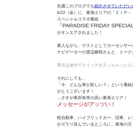
先週このブログでも
紹介させていただい
6/22（金）に、東海エリアの
「ＺＩＰ－
スペシャルコラボ番組
「PARADISE FRIDAY SPECIAL
がオンエアされました！
素人ながら、ゲストとしてカーセンサー
ナビゲーターの渡辺麻耶さんと、トーク
馬弓は途中でスイッチが入っちゃったら
それにしても…
「今、どんな車が欲しい？」という番組
がとうございます！
…さすが車所有率の高い東海エリア！
メッセージがアッツい！
軽自動車、ハイブリッドカー、旧車、レ
がズラリ並んでいるところに、東海の方