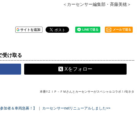
＜カーセンサー編集部・斉藤美穂＞
サイトを追加
メールで送る
で受け取る
Xをフォロー
本番!!ＺＩＰ－ＦＭさんとカーセンサーがスペシャルコラボ！/旬ネタ
【参加者＆車両急募！】
｜
カーセンサーnetリニューアルしました>>