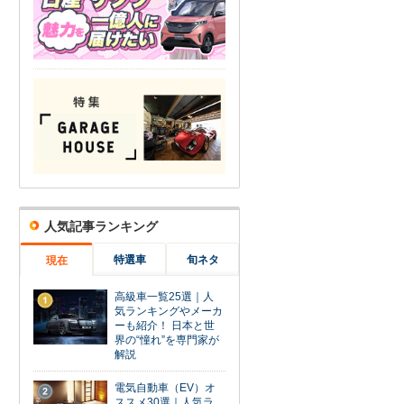
人気記事ランキング
特選車
旬ネタ
現在
高級車一覧25選｜人
1
気ランキングやメーカ
ーも紹介！ 日本と世
界の“憧れ”を専門家が
解説
電気自動車（EV）オ
2
ススメ30選｜人気ラ