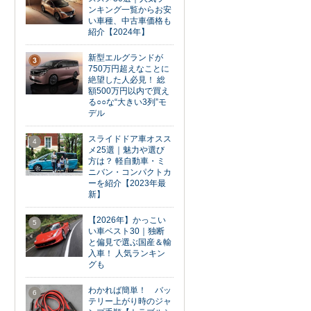
ンキング一覧からお安
い車種、中古車価格も
紹介【2024年】
新型エルグランドが
3
750万円超えなことに
絶望した人必見！ 総
額500万円以内で買え
る○○な“大きい3列”モ
デル
スライドドア車オスス
4
メ25選｜魅力や選び
方は？ 軽自動車・ミ
ニバン・コンパクトカ
ーを紹介【2023年最
新】
【2026年】かっこい
5
い車ベスト30｜独断
と偏見で選ぶ国産＆輸
入車！ 人気ランキン
グも
わかれば簡単！ バッ
6
テリー上がり時のジャ