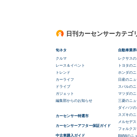
日刊カーセンサーカテゴ
旬ネタ
自動車業界
クルマ
レクサスの
レース＆イベント
トヨタのニ
トレンド
ホンダのニ
カーライフ
日産のニュ
ドライブ
スバルのニ
ガジェット
マツダのニ
編集部からのお知らせ
三菱のニュ
ダイハツの
スズキのニ
カーセンサー特選市
メルセデス
カーセンサーアフター保証ガイド
フォルクス
中古車購入ガイド
BMWのニ