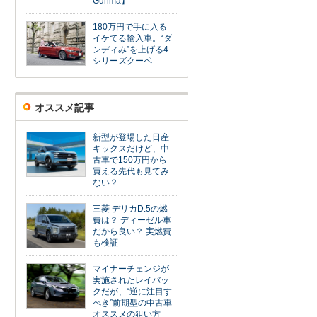
Gunma】
180万円で手に入る
イケてる輸入車。“ダ
ンディみ”を上げる4
シリーズクーペ
オススメ記事
新型が登場した日産
キックスだけど、中
古車で150万円から
買える先代も見てみ
ない？
三菱 デリカD:5の燃
費は？ ディーゼル車
だから良い？ 実燃費
も検証
マイナーチェンジが
実施されたレイバッ
クだが、“逆に注目す
べき”前期型の中古車
オススメの狙い方