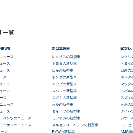
リ一覧
NEWS
新型車速報
試乗レ
ニュース
レクサスの新型車
レクサ
ュース
トヨタの新型車
トヨタ
ュース
日産の新型車
日産の
ース
ホンダの新型車
ホンダ
ュース
マツダの新型車
マツダ
ュース
スバルの新型車
スバル
ース
スズキの新型車
スズキ
ニュース
三菱の新型車
三菱の
ュース
ダイハツの新型車
ダイハ
・ベンツのニュース
ミツオカの新型車
いすゞ
ワーゲンのニュース
メルセデス・ベンツの新型車
メルセ
ュース
BMWの新型車
AMG