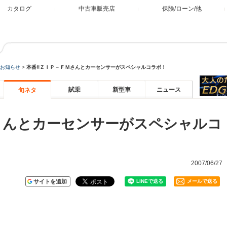
カタログ
中古車販売店
保険/ローン/他
お知らせ
>
本番!!ＺＩＰ－ＦＭさんとカーセンサーがスペシャルコラボ！
試乗
新型車
ニュース
旬ネタ
Ｍさんとカーセンサーがスペシャルコ
2007/06/27
サイトを追加
メールで送る