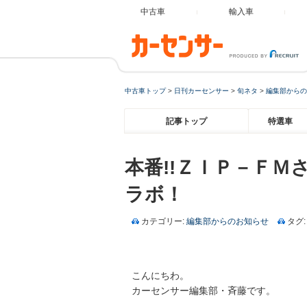
中古車
輸入車
中古車トップ
>
日刊カーセンサー
>
旬ネタ
>
編集部からの
記事トップ
特選車
本番!!ＺＩＰ－Ｆ
ラボ！
カテゴリー:
編集部からのお知らせ
タグ:
こんにちわ。
カーセンサー編集部・斉藤です。