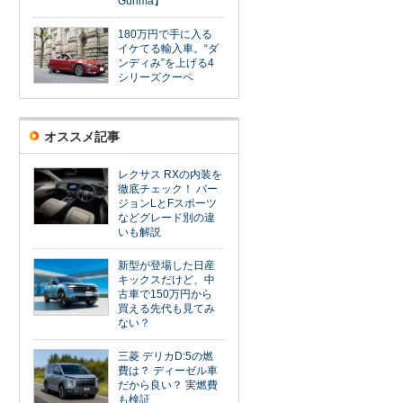
Gunma】
180万円で手に入る
イケてる輸入車。“ダ
ンディみ”を上げる4
シリーズクーペ
オススメ記事
レクサス RXの内装を
徹底チェック！ バー
ジョンLとFスポーツ
などグレード別の違
いも解説
新型が登場した日産
キックスだけど、中
古車で150万円から
買える先代も見てみ
ない？
三菱 デリカD:5の燃
費は？ ディーゼル車
だから良い？ 実燃費
も検証