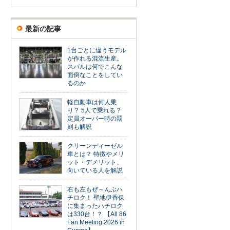
最新の記事
1台ごとに違うモデル
が作れる混流生産。
スバルは何でこんな
面倒なことをしてい
るのか
軽自動車は何人乗
り？ 5人で乗れる？
定員オーバー時の罰
則も解説
クリーンディーゼル
車とは？ 特徴やメリ
ット・デメリット、
向いている人を解説
右も左もぜ～んぶハ
チロク！ 聖地伊香保
に集まったハチロク
は330台！？ 【All 86
Fan Meeting 2026 in