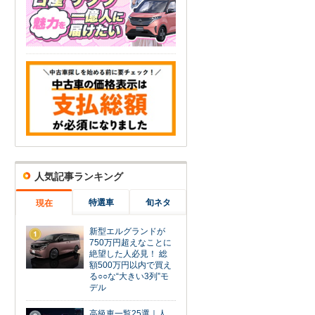
人気記事ランキング
特選車
旬ネタ
現在
新型エルグランドが
1
750万円超えなことに
絶望した人必見！ 総
額500万円以内で買え
る○○な“大きい3列”モ
デル
高級車一覧25選｜人