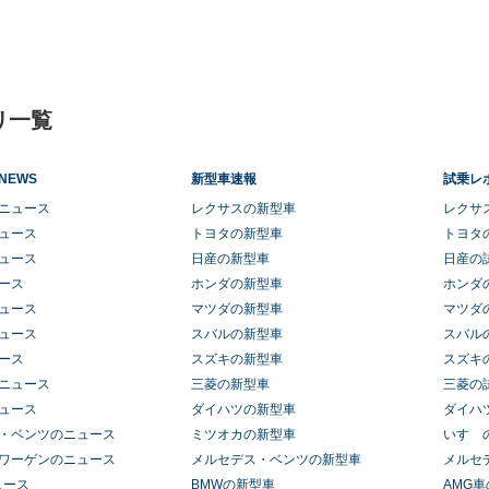
リ一覧
NEWS
新型車速報
試乗レ
ニュース
レクサスの新型車
レクサ
ュース
トヨタの新型車
トヨタ
ュース
日産の新型車
日産の
ース
ホンダの新型車
ホンダ
ュース
マツダの新型車
マツダ
ュース
スバルの新型車
スバル
ース
スズキの新型車
スズキ
ニュース
三菱の新型車
三菱の
ュース
ダイハツの新型車
ダイハ
・ベンツのニュース
ミツオカの新型車
いすゞ
ワーゲンのニュース
メルセデス・ベンツの新型車
メルセ
ュース
BMWの新型車
AMG