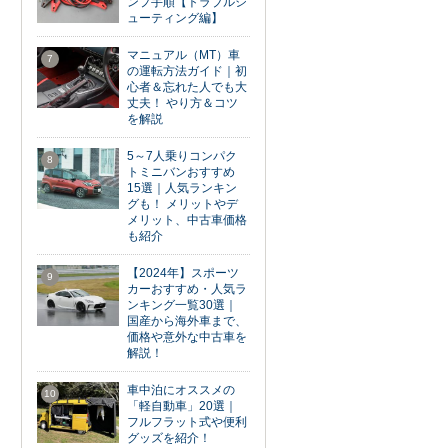
ンプ手順【トラブルシ
ューティング編】
マニュアル（MT）車
7
の運転方法ガイド｜初
心者＆忘れた人でも大
丈夫！ やり方＆コツ
を解説
5～7人乗りコンパク
8
トミニバンおすすめ
15選｜人気ランキン
グも！ メリットやデ
メリット、中古車価格
も紹介
【2024年】スポーツ
9
カーおすすめ・人気ラ
ンキング一覧30選｜
国産から海外車まで、
価格や意外な中古車を
解説！
車中泊にオススメの
10
「軽自動車」20選｜
フルフラット式や便利
グッズを紹介！