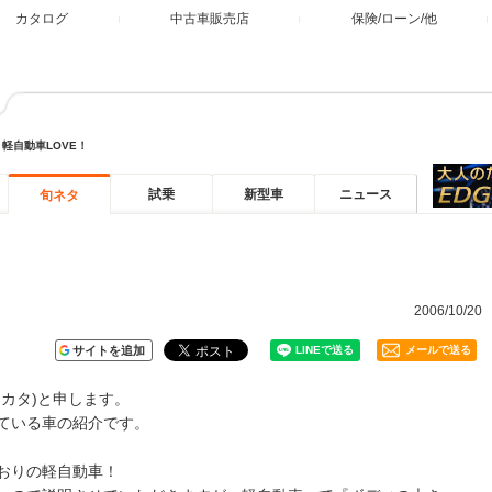
カタログ
中古車販売店
保険/ローン/他
>
軽自動車LOVE！
試乗
新型車
ニュース
旬ネタ
2006/10/20
サイトを追加
メールで送る
カタ)と申します。
ている車の紹介です。
おりの軽自動車！