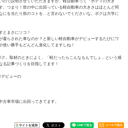
いので説明させていただきますが、軽自動車って『ボディの大き
す。つまり！世の中に出回っている軽自動車の大きさはほとんど同
なにを当たり前のコトを…と言わないでくださいな。ボクは大学に
すとまさにソコ！
が凝らされた車なのか？と新しい軽自動車がデビューするたびにワ
や使い勝手もどんどん進化してますしね！
なボク。取材のときによく、「軽だったらこんなもんでしょ」という感
なる記事づくりを目指してます！
月デビューの
中古車市場に出回ってきてます。
サイトを追加
メールで送る