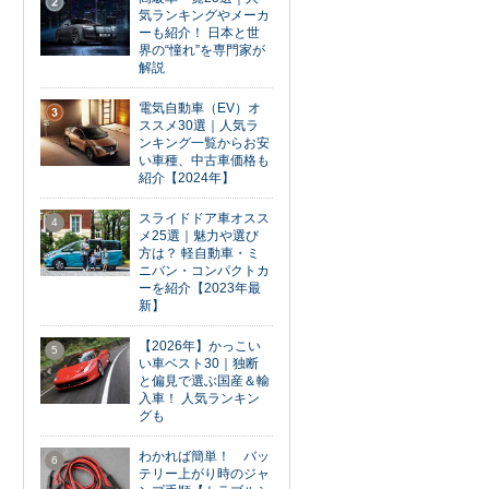
2
気ランキングやメーカ
ーも紹介！ 日本と世
界の“憧れ”を専門家が
解説
電気自動車（EV）オ
3
ススメ30選｜人気ラ
ンキング一覧からお安
い車種、中古車価格も
紹介【2024年】
スライドドア車オスス
4
メ25選｜魅力や選び
方は？ 軽自動車・ミ
ニバン・コンパクトカ
ーを紹介【2023年最
新】
【2026年】かっこい
5
い車ベスト30｜独断
と偏見で選ぶ国産＆輸
入車！ 人気ランキン
グも
わかれば簡単！ バッ
6
テリー上がり時のジャ