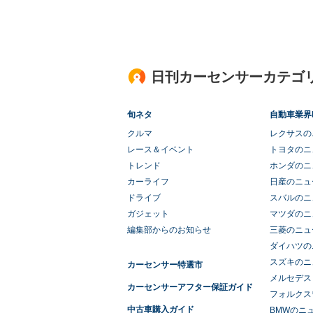
日刊カーセンサーカテゴ
旬ネタ
自動車業界
クルマ
レクサスの
レース＆イベント
トヨタのニ
トレンド
ホンダのニ
カーライフ
日産のニュ
ドライブ
スバルのニ
ガジェット
マツダのニ
編集部からのお知らせ
三菱のニュ
ダイハツの
スズキのニ
カーセンサー特選市
メルセデス
カーセンサーアフター保証ガイド
フォルクス
中古車購入ガイド
BMWのニ