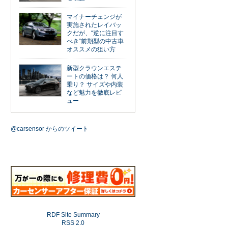
マイナーチェンジが
実施されたレイバッ
クだが、“逆に注目す
べき”前期型の中古車
オススメの狙い方
新型クラウンエステ
ートの価格は？ 何人
乗り？ サイズや内装
など魅力を徹底レビ
ュー
@carsensor からのツイート
RDF Site Summary
RSS 2.0