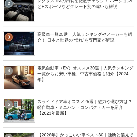
レクサス RXの内装を徹底チェック！ バージョンL
2
とFスポーツなどグレード別の違いも解説
高級車一覧25選｜人気ランキングやメーカーも紹
3
介！ 日本と世界の“憧れ”を専門家が解説
電気自動車（EV）オススメ30選｜人気ランキング
4
一覧からお安い車種、中古車価格も紹介【2024
年】
スライドドア車オススメ25選｜魅力や選び方は？
5
軽自動車・ミニバン・コンパクトカーを紹介
【2023年最新】
【2026年】かっこいい車ベスト30｜独断と偏見で