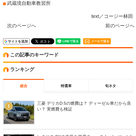
武蔵境自動車教習所
text／コージー林田
次のページへ
前のページへ
サイトを追加
メールで送る
この記事のキーワード
ランキング
総合
特選車
旬ネタ
三菱 デリカD:5の燃費は？ ディーゼル車だから良
1
い？ 実燃費も検証