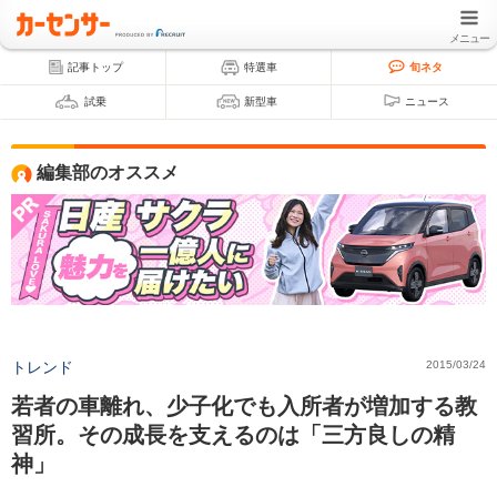
メニュー
記事トップ
特選車
旬ネタ
試乗
新型車
ニュース
編集部のオススメ
トレンド
2015/03/24
若者の車離れ、少子化でも入所者が増加する教
習所。その成長を支えるのは「三方良しの精
神」