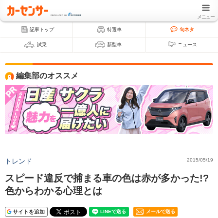
メニュー
記事トップ
特選車
旬ネタ
試乗
新型車
ニュース
編集部のオススメ
トレンド
2015/05/19
スピード違反で捕まる車の色は赤が多かった!?
色からわかる心理とは
サイトを追加
メールで送る