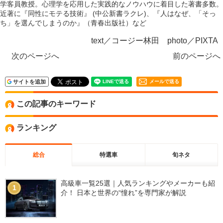
学客員教授。心理学を応用した実践的なノウハウに着目した著書多数。
近著に『同性にモテる技術』 (中公新書ラクレ)、『人はなぜ、「そっ
ち」を選んでしまうのか』（青春出版社）など
text／コージー林田 photo／PIXTA
次のページへ
前のページへ
サイトを追加
メールで送る
この記事のキーワード
ランキング
総合
特選車
旬ネタ
高級車一覧25選｜人気ランキングやメーカーも紹
1
介！ 日本と世界の“憧れ”を専門家が解説