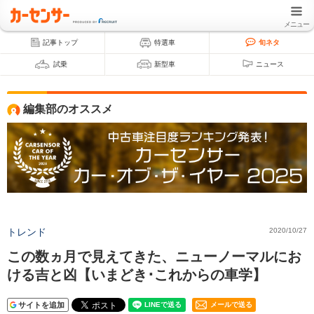
メニュー
記事トップ
特選車
旬ネタ
試乗
新型車
ニュース
編集部のオススメ
トレンド
2020/10/27
この数ヵ月で見えてきた、ニューノーマルにお
ける吉と凶【いまどき･これからの車学】
サイトを追加
メールで送る