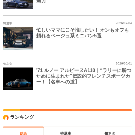
魅力
特選車
2026/07/04
忙しいママにこそ推したい！ オンもオフも
頼れるベージュ系ミニバン5選
旬ネタ
2026/06/01
’71 ルノー アルピーヌA110｜“ラリーに勝つ
ために生まれた”伝説的フレンチスポーツカ
ー！【名車への道】
ランキング
総合
特選車
旬ネタ