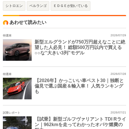
シトロエン
ベルランゴ
ＥＤＧＥが効いている
あわせて読みたい
特選車
2026/07/29
新型エルグランドが750万円超えなことに絶
望した人必見！ 総額500万円以内で買える
○○な“大きい3列”モデル
特選車
2026/07/28
【2026年】かっこいい車ベスト30｜独断と
偏見で選ぶ国産＆輸入車！ 人気ランキング
も
試乗レポート
2026/07/21
【試乗】新型ゴルフヴァリアント TDI Rライ
ン｜962kmを走ってわかったオバケ燃費の