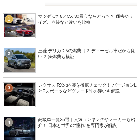
マツダ CX-5とCX-30買うならどっち？ 価格やサ
1
イズ、内装など違いを比較
三菱 デリカD:5の燃費は？ ディーゼル車だから良
2
い？ 実燃費も検証
レクサス RXの内装を徹底チェック！ バージョンL
3
とFスポーツなどグレード別の違いも解説
高級車一覧25選｜人気ランキングやメーカーも紹
4
介！ 日本と世界の“憧れ”を専門家が解説