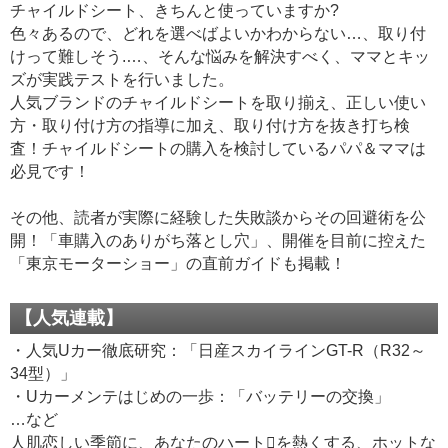
チャイルドシート、きちんと使っていますか?
色々あるので、どれを選べばよいかわからない…、取り付
けって難しそう.…、そんな悩みを解決すべく、ママとキッ
ズが実践テストを行いました。
人気ブランドのチャイルドシートを取り揃え、正しい使い
方・取り付け方の指導に加え、取り付け方を抜き打ち検
査！チャイルドシートの購入を検討しているパパ＆ママは
必見です！
その他、読者が実際に経験した失敗談からその回避術を公
開！「車購入のありがち落とし穴」、開催を目前に控えた
「東京モーターショー」の直前ガイドも掲載！
【人気連載】
・人気Uカー徹底研究：「日産スカイラインGT-R（R32～
34型）」
・Uカーメンテはじめの一歩：「バッテリーの交換」
…など
人肌恋しい季節に、あなたのハートを熱くする、ホットな