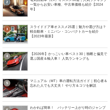
2
一覧からお安い車種、中古車価格も紹介【2024
年】
スライドドア車オススメ25選｜魅力や選び方は？
3
軽自動車・ミニバン・コンパクトカーを紹介
【2023年最新】
【2026年】かっこいい車ベスト30｜独断と偏見で
4
選ぶ国産＆輸入車！ 人気ランキングも
マニュアル（MT）車の運転方法ガイド｜初心者＆
5
忘れた人でも大丈夫！ やり方＆コツを解説
わかれば簡単！ バッテリー上がり時のジャンプ
6