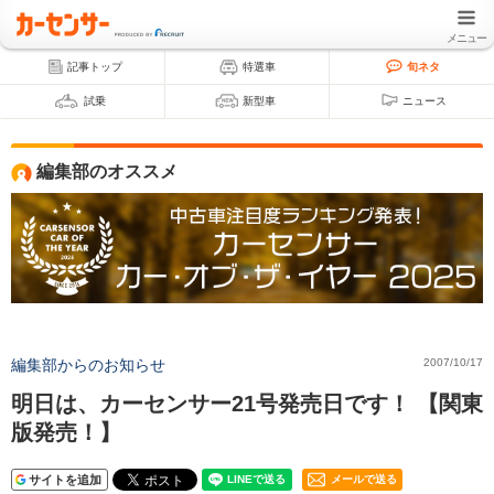
メニュー
記事トップ
特選車
旬ネタ
試乗
新型車
ニュース
編集部のオススメ
編集部からのお知らせ
2007/10/17
明日は、カーセンサー21号発売日です！ 【関東
版発売！】
サイトを追加
メールで送る