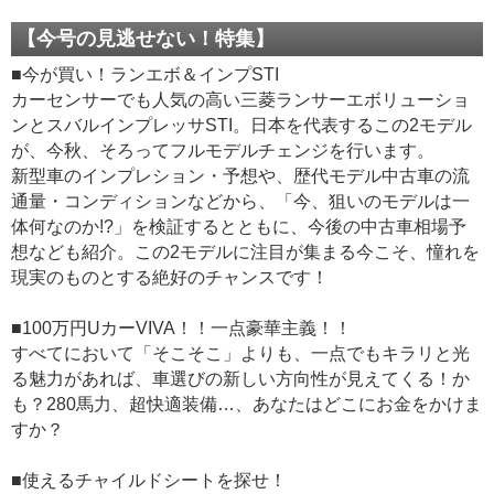
【今号の見逃せない！特集】
■今が買い！ランエボ＆インプSTI
カーセンサーでも人気の高い三菱ランサーエボリューショ
ンとスバルインプレッサSTI。日本を代表するこの2モデル
が、今秋、そろってフルモデルチェンジを行います。
新型車のインプレション・予想や、歴代モデル中古車の流
通量・コンディションなどから、「今、狙いのモデルは一
体何なのか!?」を検証するとともに、今後の中古車相場予
想なども紹介。この2モデルに注目が集まる今こそ、憧れを
現実のものとする絶好のチャンスです！
■100万円UカーVIVA！！一点豪華主義！！
すべてにおいて「そこそこ」よりも、一点でもキラリと光
る魅力があれば、車選びの新しい方向性が見えてくる！か
も？280馬力、超快適装備…、あなたはどこにお金をかけま
すか？
■使えるチャイルドシートを探せ！