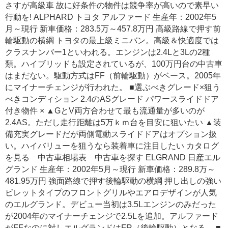
さすが高級車 故に好条件の物件は競争率が高いので素早い
行動を! ALPHARD トヨタ アルファード 生産年：2002年5
月～現行 新車価格：283.5万～457.8万円 高級路線で押す前
輪駆動の横綱 トヨタの最上級ミニバン。高級＆快適度では
クラスナンバー1といわれる。エンジンは2.4Lと3Lの2種
類。ハイブリッドも設定されているが、100万円台の中古車
はまだない。駆動方式はFF（前輪駆動）がベース。2005年
にマイナーチェンジが行われた。 ■選ぶべきグレード×狙う
べきコンディション 2.4のASグレード パワースライドドア
付き物件 × ▲GとV両方合わせて最も流通量が多いのが
2.4AS。ただし走行距離は5万ｋｍ台を目安に狙いたい ▲装
備充実グレードだが両側電動スライドドアはオプション扱
い。ハイバリューを狙うなら装着車に注目したい カタログ
を見る 中古車相場表 中古車を探す ELGRAND 日産エル
グランド 生産年：2002年5月～現行 新車価格：289.8万～
481.95万円 強面路線で押す後輪駆動の横綱 押し出しの強い
ビレットタイプのフロントグリルやエアロデザインが人気
のエルグランド。デビュー当初は3.5Lエンジンのみだった
が2004年のマイナーチェンジで2.5Lを追加。アルファード
がFFなのに対しエルグランドはFR（後輪駆動）となる。 ■