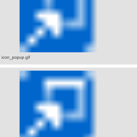
icon_popup.gif