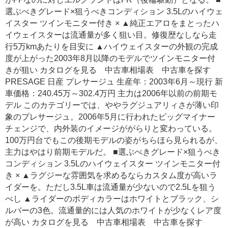
選ぶべきグレード×狙うべきコンディション 3.5Lのハイウェ
イスター ツインモニター付き × ▲純正エアロをまとったハ
イウェイスターは流通量が多く狙い目。修復歴なしなら走
行5万kmあたりを目安に ▲ハイウェイスターの外観の完成
度が上がった2003年8月以降のモデルでツインモニター付
きが狙い カタログを見る 中古車相場表 中古車を探す
PRESAGE 日産 プレサージュ 生産年：2003年6月～現行 新
車価格：240.45万～302.4万円 主力は2006年以前の前期モ
デル このカテゴリーでは、ややラグジュアリィさが薄い印
象のプレサージュ。2006年5月に行われたビッグマイナー
チェンジで、内外装のイメージががらりと変わっている。
100万円台でもこの後期モデルの姿がちらほら見られるが、
主力はやはり前期モデルだ。 ■選ぶべきグレード×狙うべき
コンディション 3.5Lのハイウェイスター ツインモニター付
き × ▲ラグジーな雰囲気を求めるならカスタム度が高いラ
イダーを。ただし3.5L車は流通量が少ないので2.5Lを狙う
べし ▲ライダーのボディカラーはホワイトとブラック、シ
ルバーの3色。流通量的には人気のホワイトが少なくレア度
が高い カタログを見る 中古車相場表 中古車を探す