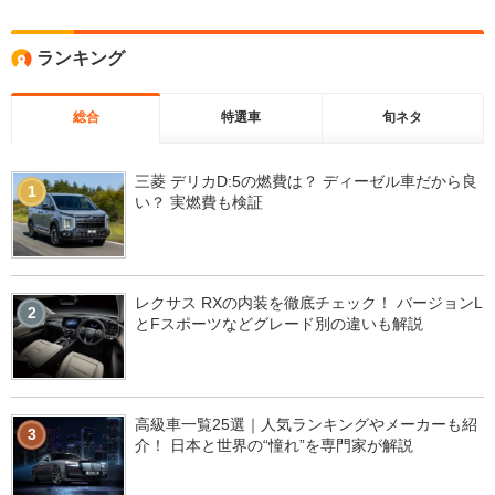
ランキング
総合
特選車
旬ネタ
三菱 デリカD:5の燃費は？ ディーゼル車だから良
1
い？ 実燃費も検証
レクサス RXの内装を徹底チェック！ バージョンL
2
とFスポーツなどグレード別の違いも解説
高級車一覧25選｜人気ランキングやメーカーも紹
3
介！ 日本と世界の“憧れ”を専門家が解説