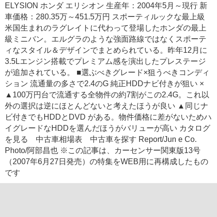
ELYSION ホンダ エリシオン 生産年：2004年5月～現行 新
車価格：280.35万～451.5万円 スポーティルックな最上級
米国生まれのラグレイトに代わって登場したホンダの最上
級ミニバン。エルグラのような強面路線ではなくスポーテ
ィなスタイル＆デザインでまとめられている。昨年12月に
3.5Lエンジン搭載でプレミアム感を演出したプレステージ
が追加されている。 ■選ぶべきグレード×狙うべきコンディ
ション 流通量の多さで2.4のG 純正HDDナビ付きが狙い ×
▲100万円台で流通する全物件の約7割がこの2.4G。これ以
外の選択は逆にほとんどないと考えたほうが良い ▲同じナ
ビ付きでもHDDとDVD がある。物件価格に差がないためハ
イグレードなHDDを選んだほうがバリューが高い カタログ
を見る 中古車相場表 中古車を探す Report/Jun e Co.
Photo/阿部昌也 ※この記事は、カーセンサー関東版13号
（2007年6月27日発売）の特集をWEB用に再構成したもの
です