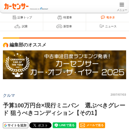
メニュー
記事トップ
特選車
旬ネタ
試乗
新型車
ニュース
編集部のオススメ
クルマ
2007/07/03
予算100万円台×現行ミニバン 選ぶべきグレー
ド 狙うべきコンディション【その1】
サイトを追加
メールで送る