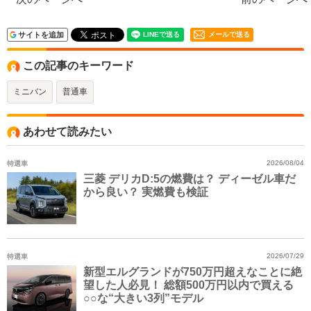
サイトを追加
メールで送る
この記事のキーワード
ミニバン
普通車
あわせて読みたい
特選車
2026/08/04
三菱 デリカD:5の燃費は？ ディーゼル車だ
から良い？ 実燃費も検証
特選車
2026/07/29
新型エルグランドが750万円超えなことに絶
望した人必見！ 総額500万円以内で買える
○○な“大きい3列”モデル