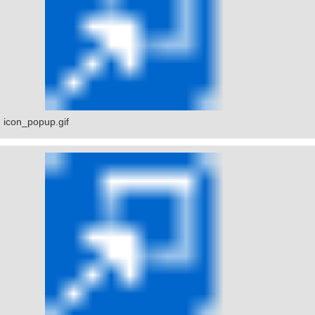
icon_popup.gif