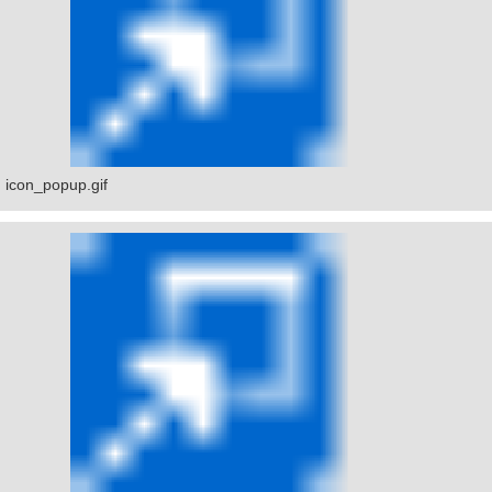
icon_popup.gif