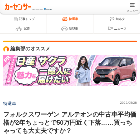
メニュー
記事トップ
特選車
旬ネタ
試乗
新型車
ニュース
編集部のオススメ
特選車
2022/05/28
フォルクスワーゲン アルテオンの中古車平均価
格が2年ちょっとで50万円近く下落……買っち
ゃっても大丈夫ですか？