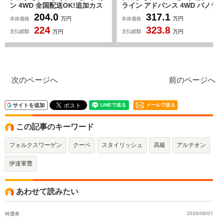
ン 4WD 全国配送OK!追加カス
ライン アドバンス 4WD パノラ
タムOK!連絡下さい!
マガラスSR Dynaudioサウン
204.0
317.1
本体価格
本体価格
万円
万円
ド 黒革 全席シートヒータ
224
323.8
ー パワーシート アダプティ
支払総額
支払総額
万円
万円
ブLEDヘッドライト オートハ
イビーム アンビエントライ
ト レインセンサー ACC レ
ーンキープ ブラインドスポッ
ト
次のページへ
前のページへ
サイトを追加
メールで送る
この記事のキーワード
フォルクスワーゲン
クーペ
スタイリッシュ
高級
アルテオン
伊達軍曹
あわせて読みたい
特選車
2026/08/07