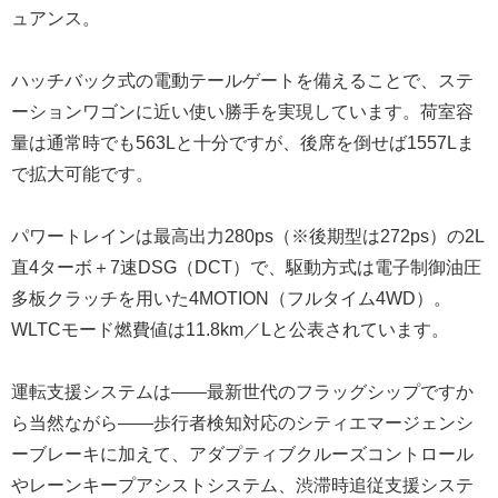
ュアンス。
ハッチバック式の電動テールゲートを備えることで、ステ
ーションワゴンに近い使い勝手を実現しています。荷室容
量は通常時でも563Lと十分ですが、後席を倒せば1557Lま
で拡大可能です。
パワートレインは最高出力280ps（※後期型は272ps）の2L
直4ターボ＋7速DSG（DCT）で、駆動方式は電子制御油圧
多板クラッチを用いた4MOTION（フルタイム4WD）。
WLTCモード燃費値は11.8km／Lと公表されています。
運転支援システムは――最新世代のフラッグシップですか
ら当然ながら――歩行者検知対応のシティエマージェンシ
ーブレーキに加えて、アダプティブクルーズコントロール
やレーンキープアシストシステム、渋滞時追従支援システ