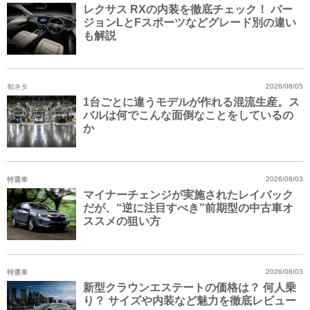
レクサス RXの内装を徹底チェック！ バー
ジョンLとFスポーツなどグレード別の違い
も解説
旬ネタ
2026/08/05
1台ごとに違うモデルが作れる混流生産。ス
バルは何でこんな面倒なことをしているの
か
特選車
2026/08/03
マイナーチェンジが実施されたレイバック
だが、“逆に注目すべき”前期型の中古車オ
ススメの狙い方
特選車
2026/08/03
新型クラウンエステートの価格は？ 何人乗
り？ サイズや内装など魅力を徹底レビュー