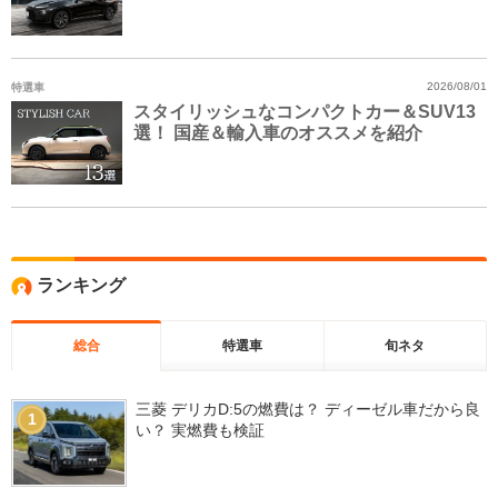
特選車
2026/08/01
スタイリッシュなコンパクトカー＆SUV13
選！ 国産＆輸入車のオススメを紹介
ランキング
総合
特選車
旬ネタ
三菱 デリカD:5の燃費は？ ディーゼル車だから良
1
い？ 実燃費も検証