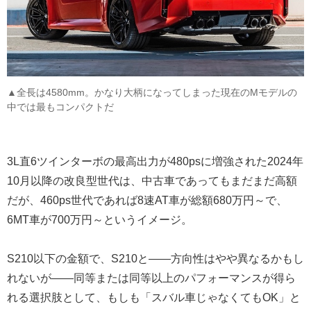
▲全長は4580mm。かなり大柄になってしまった現在のMモデルの
中では最もコンパクトだ
3L直6ツインターボの最高出力が480psに増強された2024年
10月以降の改良型世代は、中古車であってもまだまだ高額
だが、460ps世代であれば8速AT車が総額680万円～で、
6MT車が700万円～というイメージ。
S210以下の金額で、S210と――方向性はやや異なるかもし
れないが――同等または同等以上のパフォーマンスが得ら
れる選択肢として、もしも「スバル車じゃなくてもOK」と