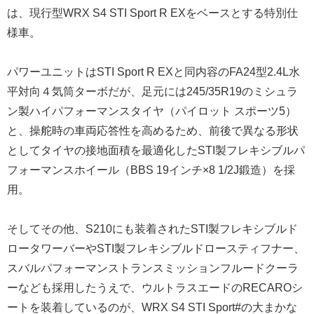
は、現行型WRX S4 STI Sport R EXをベースとする特別仕
様車。
パワーユニットはSTI Sport R EXと同内容のFA24型2.4L水
平対向４気筒ターボだが、足元には245/35R19のミシュラ
ン製ハイパフォーマンスタイヤ（パイロット スポーツ5）
と、操舵時の車両応答性を高めるため、前後で異なる形状
としてタイヤの接地面積を最適化したSTI製フレキシブルパ
フォーマンスホイール（BBS 19インチ×8 1/2J鍛造）を採
用。
そしてその他、S210にも装着されたSTI製フレキシブルド
ロータワーバーやSTI製フレキシブルドロースティフナー、
スバルパフォーマンストランスミッションフルードクーラ
ーなども採用したうえで、ウルトラスエードのRECAROシ
ートを装着しているのが、WRX S4 STI Sport#の大まかな