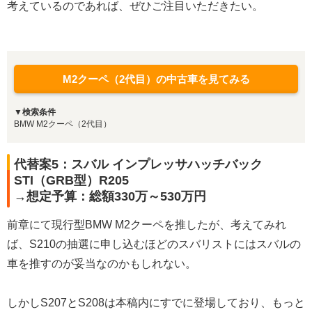
考えているのであれば、ぜひご注目いただきたい。
M2クーペ（2代目）の中古車を見てみる
▼検索条件
BMW M2クーペ（2代目）
代替案5：スバル インプレッサハッチバック
STI（GRB型）R205
→想定予算：総額330万～530万円
前章にて現行型BMW M2クーペを推したが、考えてみれ
ば、S210の抽選に申し込むほどのスバリストにはスバルの
車を推すのが妥当なのかもしれない。
しかしS207とS208は本稿内にすでに登場しており、もっと