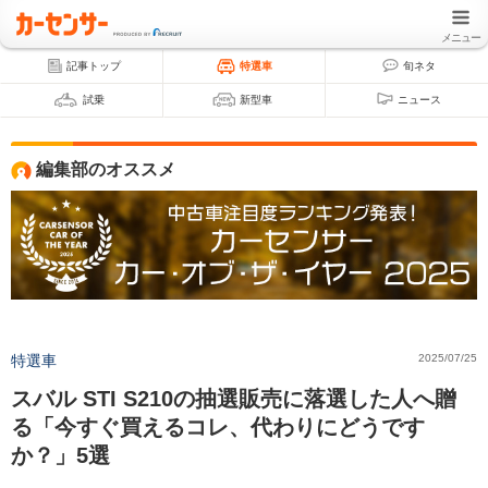
メニュー
記事トップ
特選車
旬ネタ
試乗
新型車
ニュース
編集部のオススメ
特選車
2025/07/25
スバル STI S210の抽選販売に落選した人へ贈
る「今すぐ買えるコレ、代わりにどうです
か？」5選