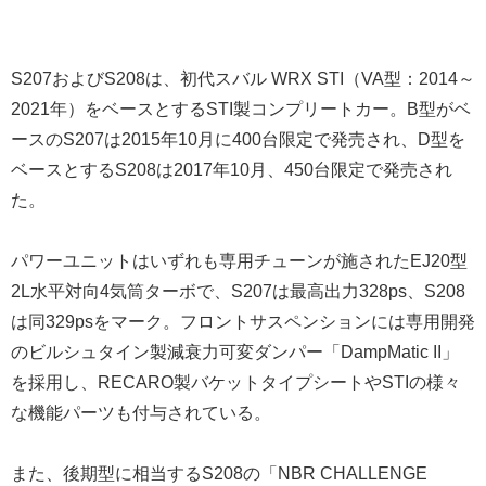
S207およびS208は、初代スバル WRX STI（VA型：2014～
2021年）をベースとするSTI製コンプリートカー。B型がベ
ースのS207は2015年10月に400台限定で発売され、D型を
ベースとするS208は2017年10月、450台限定で発売され
た。
パワーユニットはいずれも専用チューンが施されたEJ20型
2L水平対向4気筒ターボで、S207は最高出力328ps、S208
は同329psをマーク。フロントサスペンションには専用開発
のビルシュタイン製減衰力可変ダンパー「DampMatic II」
を採用し、RECARO製バケットタイプシートやSTIの様々
な機能パーツも付与されている。
また、後期型に相当するS208の「NBR CHALLENGE