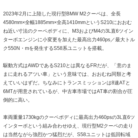
2023年2月に上陸した現行型BMW M2クーペは、全長
4580mm×全幅1885mm×全高1410mmというS210におおむ
ね近い寸法のクーペボディに、M3およびM4の3L直6ツイン
ターボエンジンに小変更を加えた最高出力460ps／最大トル
ク550N・mを発生するS58系ユニットを搭載。
駆動方式はAWDであるS210とは異なるFRだが、「意のま
まに走れるアツい車」という意味では、おおむね同類と考
えていいはずだ。ちなみにトランスミッションは8速ATと
6MTが用意されているが、中古車市場ではAT車の割合が圧
倒的に高い。
車両重量1730kgのクーペボディに最高出力460psの3L直6ツ
インターボという組み合わせゆえ、現行型M2クーペの走り
は当然ながら強烈かつ猛烈だが、S58ユニットは低回転域