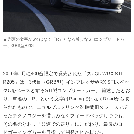
▲先頭の文字がSではなく「R」となる希少なSTIコンプリートカ
ー、GRB型R206
2010年1月に400台限定で発売された「スバル WRX STI
R205」は、3代目（GRB型）インプレッサWRX STIスペッ
クCをベースとするSTI製コンプリートカー。 前述したとお
り、車名の「R」という文字はRacingではなくRoadから取
られたもので、ニュルブルクリンク24時間耐久レースで培
ったテクノロジーを惜しみなくフィードバックしつつも、
その名のとおり「公道での走り」にこだわり、最良のロー
ドゴーイングカーを目指して開発された1台だ。