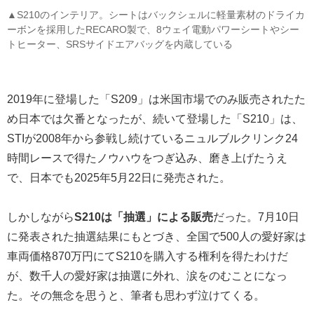
▲S210のインテリア。シートはバックシェルに軽量素材のドライカ
ーボンを採用したRECARO製で、8ウェイ電動パワーシートやシー
トヒーター、SRSサイドエアバッグを内蔵している
2019年に登場した「S209」は米国市場でのみ販売されたた
め日本では欠番となったが、続いて登場した「S210」は、
STIが2008年から参戦し続けているニュルブルクリンク24
時間レースで得たノウハウをつぎ込み、磨き上げたうえ
で、日本でも2025年5月22日に発売された。
しかしながら
S210は「抽選」による販売
だった。7月10日
に発表された抽選結果にもとづき、全国で500人の愛好家は
車両価格870万円にてS210を購入する権利を得たわけだ
が、数千人の愛好家は抽選に外れ、涙をのむことになっ
た。その無念を思うと、筆者も思わず泣けてくる。