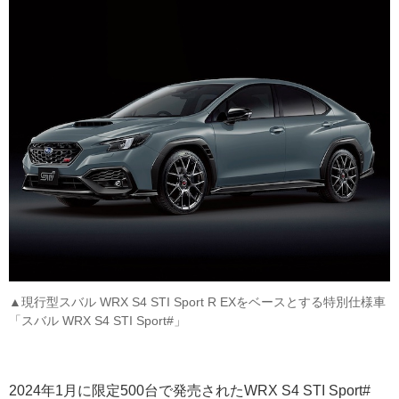
▲現行型スバル WRX S4 STI Sport R EXをベースとする特別仕様車
「スバル WRX S4 STI Sport#」
2024年1月に限定500台で発売されたWRX S4 STI Sport#