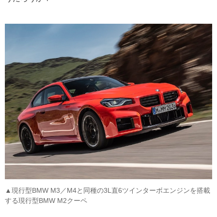
▲現行型BMW M3／M4と同種の3L直6ツインターボエンジンを搭載
する現行型BMW M2クーペ