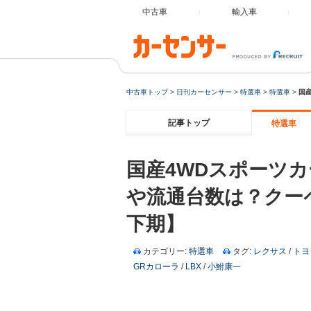
中古車
輸入車
中古車トップ
>
日刊カーセンサー
>
特選車
>
特選車
>
国
記事トップ
特選車
国産4WDスポーツ
や流通台数は？クーペ
下期】
カテゴリー:
特選車
タグ:
レクサス
/
トヨ
GRカローラ
/
LBX
/
小鮒康一