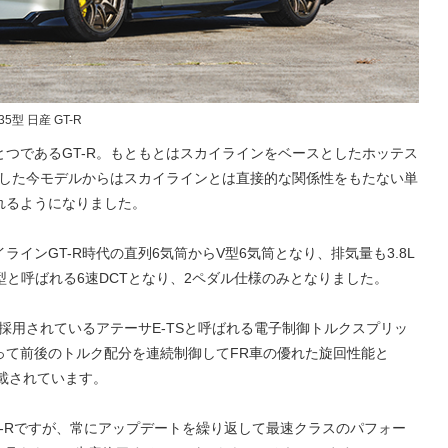
 日産 GT-R
つであるGT-R。もともとはスカイラインをベースとしたホッテス
登場した今モデルからはスカイラインとは直接的な関係性をもたない単
れるようになりました。
インGT-R時代の直列6気筒からV型6気筒となり、排気量も3.8L
型と呼ばれる6速DCTとなり、2ペダル仕様のみとなりました。
ら採用されているアテーサE-TSと呼ばれる電子制御トルクスプリッ
って前後のトルク配分を連続制御してFR車の優れた旋回性能と
載されています。
T-Rですが、常にアップデートを繰り返して最速クラスのパフォー