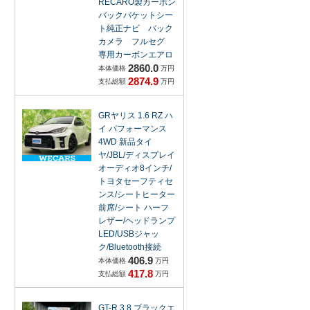
RECARO製カーボン
バックバケットシー
ト純正ナビ バック
カメラ フルセグ
専用カーボンエアロ
2860.0
本体価格
万円
2874.9
支払総額
万円
GRヤリス 1.6 RZ ハ
イ パフォーマンス
4WD 新品タイ
ヤ/JBL/ディスプレイ
オーディオ8インチ/
トヨタセーフティセ
ンス/シートヒーター
前席/シート ハーフ
レザー/ヘッドランプ
LED/USBジャッ
ク/Bluetooth接続
406.9
本体価格
万円
417.8
支払総額
万円
GT-R 3.8 ブラックエ