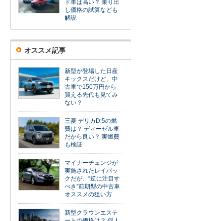
ド車は高い？ 乗り出
し価格の試算なども
解説
オススメ記事
新型が登場した日産
キックスだけど、中
古車で150万円から
買える先代も見てみ
ない？
三菱 デリカD:5の燃
費は？ ディーゼル車
だから良い？ 実燃費
も検証
マイナーチェンジが
実施されたレイバッ
クだが、“逆に注目す
べき”前期型の中古車
オススメの狙い方
新型クラウンエステ
ートの価格は？ 何人