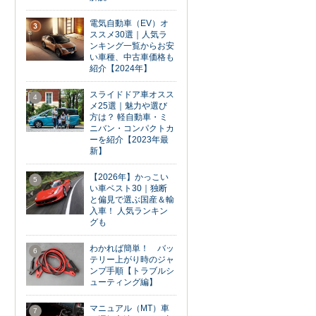
電気自動車（EV）オ
3
ススメ30選｜人気ラ
ンキング一覧からお安
い車種、中古車価格も
紹介【2024年】
スライドドア車オスス
4
メ25選｜魅力や選び
方は？ 軽自動車・ミ
ニバン・コンパクトカ
ーを紹介【2023年最
新】
【2026年】かっこい
5
い車ベスト30｜独断
と偏見で選ぶ国産＆輸
入車！ 人気ランキン
グも
わかれば簡単！ バッ
6
テリー上がり時のジャ
ンプ手順【トラブルシ
ューティング編】
マニュアル（MT）車
7