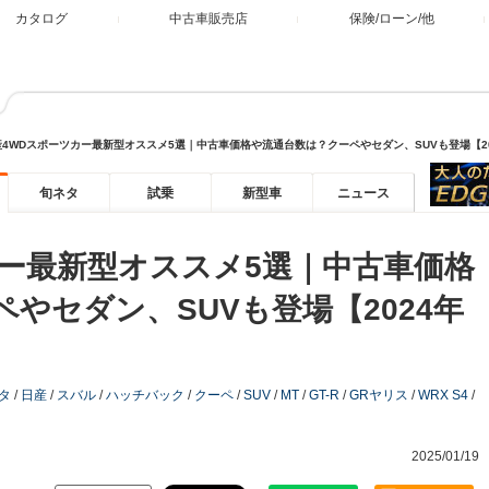
カタログ
中古車販売店
保険/ローン/他
産4WDスポーツカー最新型オススメ5選｜中古車価格や流通台数は？クーペやセダン、SUVも登場【2
旬ネタ
試乗
新型車
ニュース
カー最新型オススメ5選｜中古車価格
やセダン、SUVも登場【2024年
タ
/
日産
/
スバル
/
ハッチバック
/
クーペ
/
SUV
/
MT
/
GT-R
/
GRヤリス
/
WRX S4
/
2025/01/19