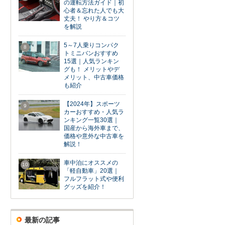
の運転方法ガイド｜初
心者＆忘れた人でも大
丈夫！ やり方＆コツ
を解説
5～7人乗りコンパク
8
トミニバンおすすめ
15選｜人気ランキン
グも！ メリットやデ
メリット、中古車価格
も紹介
【2024年】スポーツ
9
カーおすすめ・人気ラ
ンキング一覧30選｜
国産から海外車まで、
価格や意外な中古車を
解説！
車中泊にオススメの
10
「軽自動車」20選｜
フルフラット式や便利
グッズを紹介！
最新の記事