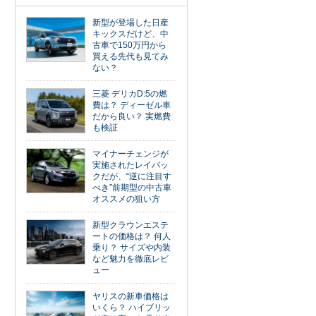
新型が登場した日産
キックスだけど、中
古車で150万円から
買える先代も見てみ
ない？
三菱 デリカD:5の燃
費は？ ディーゼル車
だから良い？ 実燃費
も検証
マイナーチェンジが
実施されたレイバッ
クだが、“逆に注目す
べき”前期型の中古車
オススメの狙い方
新型クラウンエステ
ートの価格は？ 何人
乗り？ サイズや内装
など魅力を徹底レビ
ュー
ヤリスの新車価格は
いくら？ ハイブリッ