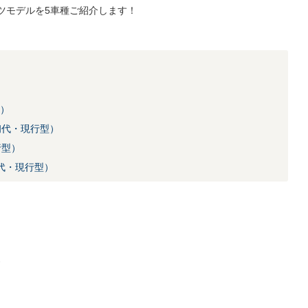
ツモデルを5車種ご紹介します！
型）
（初代・現行型）
行型）
（初代・現行型）
）