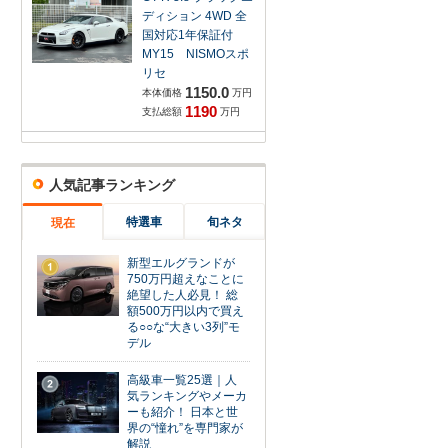
ディション 4WD 全
国対応1年保証付
MY15 NISMOスポ
リセ
1150.0
本体価格
万円
1190
支払総額
万円
人気記事ランキング
特選車
旬ネタ
現在
新型エルグランドが
1
750万円超えなことに
絶望した人必見！ 総
額500万円以内で買え
る○○な“大きい3列”モ
デル
高級車一覧25選｜人
2
気ランキングやメーカ
ーも紹介！ 日本と世
界の“憧れ”を専門家が
解説