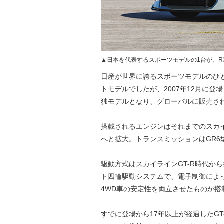
▲日本を代表するスポーツモデルの1台が、R35型
日産が世界に誇るスポーツモデルのひと
トモデルでしたが、2007年12月に
独モデルとなり、グローバルに販売さ
搭載されるエンジンはそれまでのスカイラ
へと拡大。トランスミッションはGR6
駆動方式はスカイラインGT-R時代か
ト四輪駆動システムで、電子制御によ
4WD車の安定性を両立させたものが搭
すでに登場から17年以上が経過したG