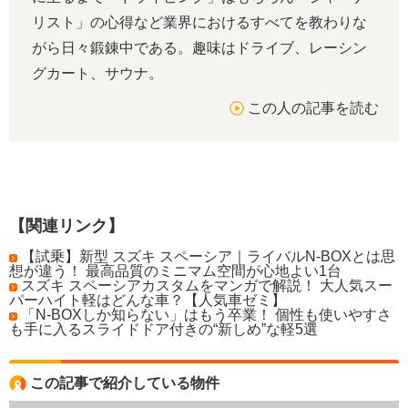
リスト」の心得など業界におけるすべてを教わりな
がら日々鍛錬中である。趣味はドライブ、レーシン
グカート、サウナ。
この人の記事を読む
【関連リンク】
【試乗】新型 スズキ スペーシア｜ライバルN-BOXとは思
想が違う！ 最高品質のミニマム空間が心地よい1台
スズキ スペーシアカスタムをマンガで解説！ 大人気スー
パーハイト軽はどんな車？【人気車ゼミ】
「N-BOXしか知らない」はもう卒業！ 個性も使いやすさ
も手に入るスライドドア付きの“新しめ”な軽5選
この記事で紹介している物件