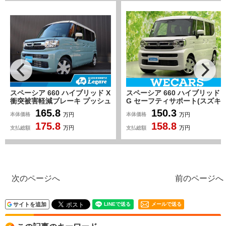
スペーシア 660 ハイブリッド
スペーシア 660 カスタム ハイ
G セーフティサポート(スズキ)/
ブリッド XS 届出済未使用車/メ
車線逸脱防止支援システム/ヘッ
ーカー9インチナビ/両側パワー
150.3
209.0
本体価格
本体価格
万円
万円
ドランプ LED/ABS/アイドリン
スライドドア/シートヒーター
158.8
216
グストップ/禁煙車/パワーウイ
支払総額
支払総額
万円
万円
ンドウ/エンジンスタートボタ
ン/オートエアコン/パワーステ
アリング
次のページへ
前のページへ
サイトを追加
メールで送る