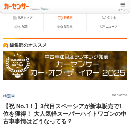
メニュー
記事トップ
特選車
旬ネタ
試乗
新型車
ニュース
編集部のオススメ
特選車
2026/07/06
【祝 No.1！】3代目スペーシアが新車販売で1
位を獲得！ 大人気軽スーパーハイトワゴンの中
古車事情はどうなってる？