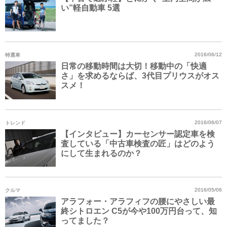
い”軽自動車 5選
特選車
2016/06/12
日常の移動時間は大切！移動中の「快適
さ」を求めるならば、3代目プリウスがオス
スメ！
トレンド
2016/06/07
【インタビュー】カーセンサー認定車を検
査している「中古車検査の匠」はどのよう
にして生まれるのか？
クルマ
2016/05/06
アラフォー・アラフィフの腰にやさしい最
終シトロエン C5が今や100万円台って、知
ってました？