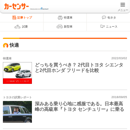
メニュー
記事トップ
特選車
旬ネタ
試乗
新型車
ニュース
快適
特選車
2022/03/02
どっちを買うべき？ 2代目トヨタ シエンタ
と2代目ホンダ フリードを比較
トヨタの試乗レポート
2018/09/05
深みある乗り心地に感服である。日本最高
峰の高級車『トヨタ センチュリー』に乗る