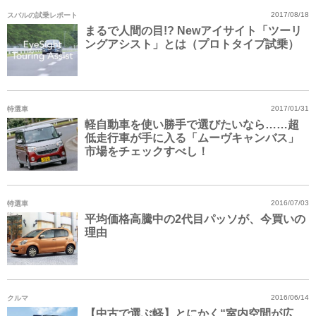
スバルの試乗レポート
2017/08/18
まるで人間の目!? Newアイサイト「ツーリ
ングアシスト」とは（プロトタイプ試乗）
特選車
2017/01/31
軽自動車を使い勝手で選びたいなら……超
低走行車が手に入る「ムーヴキャンバス」
市場をチェックすべし！
特選車
2016/07/03
平均価格高騰中の2代目パッソが、今買いの
理由
クルマ
2016/06/14
【中古で選ぶ軽】とにかく“室内空間が広