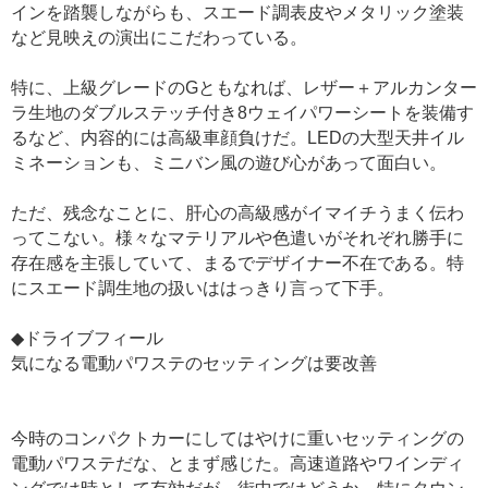
インを踏襲しながらも、スエード調表皮やメタリック塗装
など見映えの演出にこだわっている。
特に、上級グレードのGともなれば、レザー＋アルカンター
ラ生地のダブルステッチ付き8ウェイパワーシートを装備す
るなど、内容的には高級車顔負けだ。LEDの大型天井イル
ミネーションも、ミニバン風の遊び心があって面白い。
ただ、残念なことに、肝心の高級感がイマイチうまく伝わ
ってこない。様々なマテリアルや色遣いがそれぞれ勝手に
存在感を主張していて、まるでデザイナー不在である。特
にスエード調生地の扱いははっきり言って下手。
◆ドライブフィール
気になる電動パワステのセッティングは要改善
今時のコンパクトカーにしてはやけに重いセッティングの
電動パワステだな、とまず感じた。高速道路やワインディ