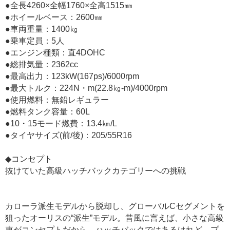
●全長4260×全幅1760×全高1515㎜
●ホイールベース：2600㎜
●車両重量：1400㎏
●乗車定員：5人
●エンジン種類：直4DOHC
●総排気量：2362cc
●最高出力：123kW(167ps)/6000rpm
●最大トルク：224N・m(22.8㎏-m)/4000rpm
●使用燃料：無鉛レギュラー
●燃料タンク容量：60L
●10・15モード燃費：13.4㎞/L
●タイヤサイズ(前/後)：205/55R16
◆コンセプト
抜けていた高級ハッチバックカテゴリーへの挑戦
カローラ派生モデルから脱却し、グローバルCセグメントを
狙ったオーリスの“派生”モデル。昔風に言えば、小さな高級
車がコンセプトだから、ハッチバックではあるけれど、プ