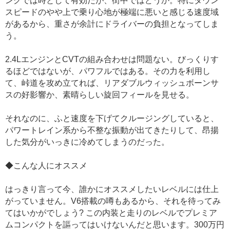
ングでは時として有効だが、街中ではどうか。特にタウン
スピードのやや上で乗り心地が極端に悪いと感じる速度域
があるから、重さが余計にドライバーの負担となってしま
う。
2.4LエンジンとCVTの組み合わせは問題ない。びっくりす
るほどではないが、パワフルではある。その力を利用し
て、峠道を攻め立てれば、リアダブルウィッシュボーンサ
スの好影響か、素晴らしい旋回フィールを見せる。
それなのに、ふと速度を下げてクルージングしていると、
パワートレイン系から不整な振動が出てきたりして、昂揚
した気分がいっきに冷めてしまうのだった。
◆こんな人にオススメ
はっきり言って今、誰かにオススメしたいレベルには仕上
がっていません。V6搭載の噂もあるから、それを待ってみ
てはいかがでしょう? この内装と走りのレベルでプレミア
ムコンパクトを謳ってはいけないんだと思います。300万円