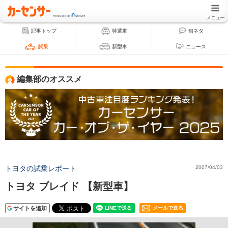
メニュー
記事トップ
特選車
旬ネタ
試乗
新型車
ニュース
編集部のオススメ
トヨタの試乗レポート
2007/04/03
トヨタ ブレイド 【新型車】
サイトを追加
メールで送る