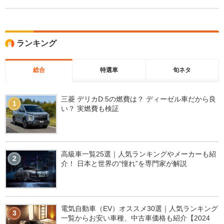
ランキング
総合
特選車
旬ネタ
三菱 デリカD:5の燃費は？ ディーゼル車だから良
1
い？ 実燃費も検証
高級車一覧25選｜人気ランキングやメーカーも紹
2
介！ 日本と世界の“憧れ”を専門家が解説
電気自動車（EV）オススメ30選｜人気ランキング
3
一覧からお安い車種、中古車価格も紹介【2024