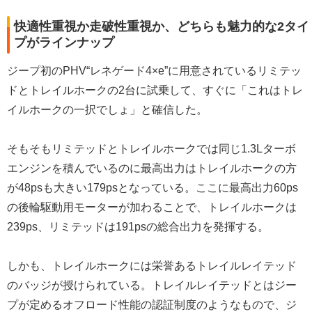
快適性重視か走破性重視か、どちらも魅力的な2タイ
プがラインナップ
ジープ初のPHV“レネゲード4×e”に用意されているリミテッ
ドとトレイルホークの2台に試乗して、すぐに「これはトレ
イルホークの一択でしょ」と確信した。
そもそもリミテッドとトレイルホークでは同じ1.3Lターボ
エンジンを積んでいるのに最高出力はトレイルホークの方
が48psも大きい179psとなっている。ここに最高出力60ps
の後輪駆動用モーターが加わることで、トレイルホークは
239ps、リミテッドは191psの総合出力を発揮する。
しかも、トレイルホークには栄誉あるトレイルレイテッド
のバッジが授けられている。トレイルレイテッドとはジー
プが定めるオフロード性能の認証制度のようなもので、ジ