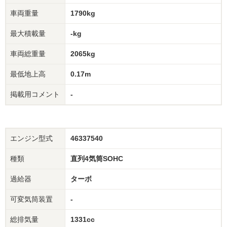
車両重量
1790kg
最大積載量
-kg
車両総重量
2065kg
最低地上高
0.17m
掲載用コメント
-
エンジン型式
46337540
種類
直列4気筒SOHC
過給器
ターボ
可変気筒装置
-
総排気量
1331cc