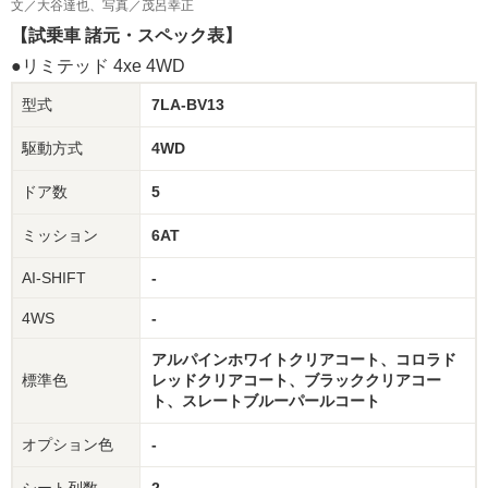
文／大谷達也、写真／茂呂幸正
【試乗車 諸元・スペック表】
●リミテッド 4xe 4WD
型式
7LA-BV13
駆動方式
4WD
ドア数
5
ミッション
6AT
AI-SHIFT
-
4WS
-
アルパインホワイトクリアコート、コロラド
標準色
レッドクリアコート、ブラッククリアコー
ト、スレートブルーパールコート
オプション色
-