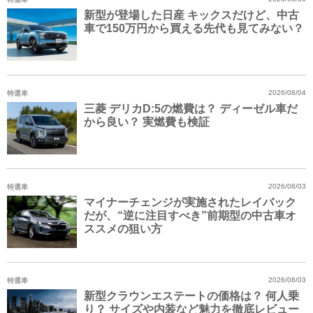
新型が登場した日産 キックスだけど、中古
車で150万円から買える先代も見てみない？
特選車
2026/08/04
三菱 デリカD:5の燃費は？ ディーゼル車だ
から良い？ 実燃費も検証
特選車
2026/08/03
マイナーチェンジが実施されたレイバック
だが、“逆に注目すべき”前期型の中古車オ
ススメの狙い方
特選車
2026/08/03
新型クラウンエステートの価格は？ 何人乗
り？ サイズや内装など魅力を徹底レビュー