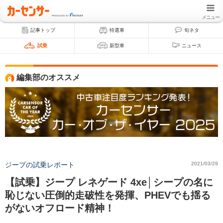
メニュー
記事トップ
特選車
旬ネタ
試乗
新型車
ニュース
編集部のオススメ
ジープの試乗レポート
2021/03/29
【試乗】ジープ レネゲード 4xe│シープの名に
恥じない圧倒的走破性を発揮、PHEVでも揺る
がないオフロード精神！