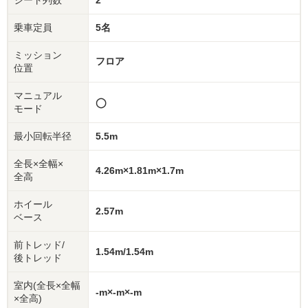
シート列数
2
乗車定員
5名
ミッション
フロア
位置
マニュアル
◯
モード
最小回転半径
5.5m
全長×全幅×
4.26m×1.81m×1.7m
全高
ホイール
2.57m
ベース
前トレッド/
1.54m/1.54m
後トレッド
室内
(全長×全幅
-m×-m×-m
×全高)