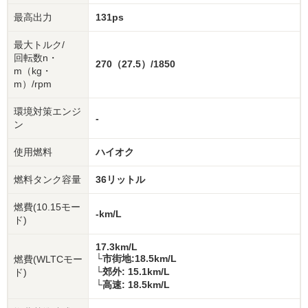
最高出力
131ps
最大トルク/
回転数n・
270（27.5）/1850
m（kg・
m）/rpm
環境対策エンジ
-
ン
使用燃料
ハイオク
燃料タンク容量
36リットル
燃費(10.15モー
-km/L
ド)
17.3km/L
└市街地:18.5km/L
燃費(WLTCモー
└郊外: 15.1km/L
ド)
└高速: 18.5km/L