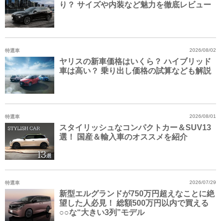
り？ サイズや内装など魅力を徹底レビュー
特選車
2026/08/02
ヤリスの新車価格はいくら？ ハイブリッド
車は高い？ 乗り出し価格の試算なども解説
特選車
2026/08/01
スタイリッシュなコンパクトカー＆SUV13
選！ 国産＆輸入車のオススメを紹介
特選車
2026/07/29
新型エルグランドが750万円超えなことに絶
望した人必見！ 総額500万円以内で買える
○○な“大きい3列”モデル