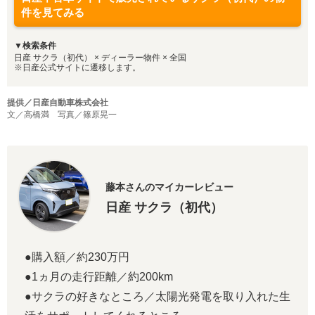
件を見てみる
▼検索条件
日産 サクラ（初代） × ディーラー物件 × 全国
※日産公式サイトに遷移します。
提供／日産自動車株式会社
文／高橋満 写真／篠原晃一
藤本さんのマイカーレビュー
日産 サクラ（初代）
●購入額／約230万円
●1ヵ月の走行距離／約200km
●サクラの好きなところ／太陽光発電を取り入れた生