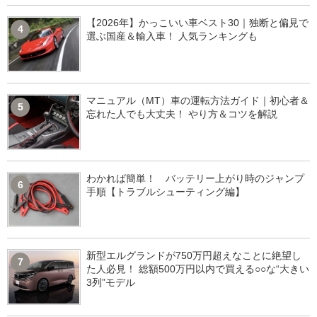
【2026年】かっこいい車ベスト30｜独断と偏見で
4
選ぶ国産＆輸入車！ 人気ランキングも
マニュアル（MT）車の運転方法ガイド｜初心者＆
5
忘れた人でも大丈夫！ やり方＆コツを解説
わかれば簡単！ バッテリー上がり時のジャンプ
6
手順【トラブルシューティング編】
新型エルグランドが750万円超えなことに絶望し
7
た人必見！ 総額500万円以内で買える○○な“大きい
3列”モデル