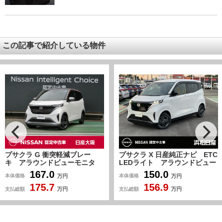
この記事で紹介している物件
プサクラ X 日産純正ナビ ETC
プサクラ X
LEDライト アラウンドビュー
モニター
150.0
110.3
本体価格
本体価格
万円
万円
156.9
118
支払総額
支払総額
万円
万円