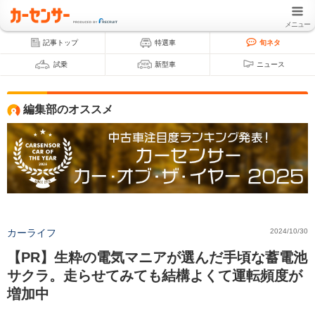
メニュー
記事トップ
特選車
旬ネタ
試乗
新型車
ニュース
編集部のオススメ
カーライフ
2024/10/30
【PR】生粋の電気マニアが選んだ手頃な蓄電池
サクラ。走らせてみても結構よくて運転頻度が
増加中