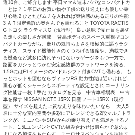
選10台、ご紹介します 平日ママ＆週末パパなコンパクトカ
ーとは？ 1 平日のお買い物や子供の送り迎えにも優しい乗
り心地 2 ひとたびムチを入れれば爽快感のある走りの性能
3 ＡＴ限定免許の奥さんでも乗れること TOYOTA RACTIS
G トヨタ ラクティスG（現行型） 良い意味で見た目を裏切
る走りの楽しさが満載 背高ボディのスペース重視型コン
パクトカーながら、走りの気持ちよさを積極的に謳うラク
ティス。スライド機能付きのくつろげる後席や、満載でき
る機会など滅多に訪れそうにないラゲージをもつ一方で、
路面をガシッとつかむ安定感抜群のフットワークを誇る。
1.5GにはF1イメージのパドルシフト付きCVTも備わる。 も
っとホットを望むならヴィッツRS 動力性能は近いけれど、
重心が低くシャーシもスポーティな設定とされ コーナリン
グ性能は一枚上手だ カタログを見る 中古車相場表 中古
車を探す NISSAN NOTE 15RX 日産 ノート15RX（現行
型） サイズを超えた上質な走りを味わいたいなら 大人5
名に十分な室内空間や多彩にアレンジできる2段マルチトラ
ンクが、ミニバンやSUVからの乗り替えでも満足させるノ
ート。1.5LエンジンとCVTの組み合わせは滑らかで意のま
まになる加速をもたらす。ユーロサスペンションを採用す