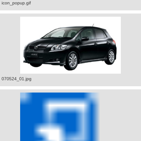
icon_popup.gif
070524_01.jpg