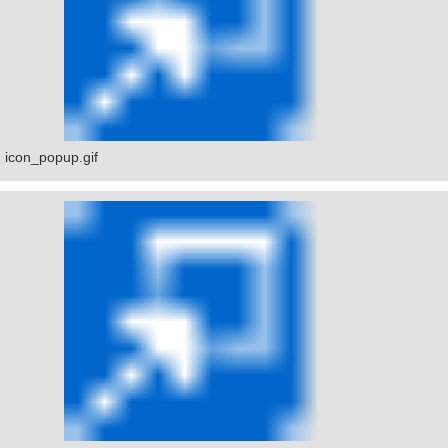
icon_popup.gif