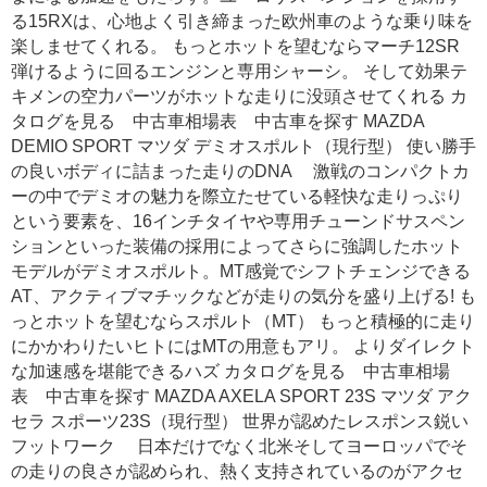
る15RXは、心地よく引き締まった欧州車のような乗り味を
楽しませてくれる。 もっとホットを望むならマーチ12SR
弾けるように回るエンジンと専用シャーシ。 そして効果テ
キメンの空力パーツがホットな走りに没頭させてくれる カ
タログを見る 中古車相場表 中古車を探す MAZDA
DEMIO SPORT マツダ デミオスポルト（現行型） 使い勝手
の良いボディに詰まった走りのDNA 激戦のコンパクトカ
ーの中でデミオの魅力を際立たせている軽快な走りっぷり
という要素を、16インチタイヤや専用チューンドサスペン
ションといった装備の採用によってさらに強調したホット
モデルがデミオスポルト。MT感覚でシフトチェンジできる
AT、アクティブマチックなどが走りの気分を盛り上げる! も
っとホットを望むならスポルト（MT） もっと積極的に走り
にかかわりたいヒトにはMTの用意もアリ。 よりダイレクト
な加速感を堪能できるハズ カタログを見る 中古車相場
表 中古車を探す MAZDA AXELA SPORT 23S マツダ アク
セラ スポーツ23S（現行型） 世界が認めたレスポンス鋭い
フットワーク 日本だけでなく北米そしてヨーロッパでそ
の走りの良さが認められ、熱く支持されているのがアクセ