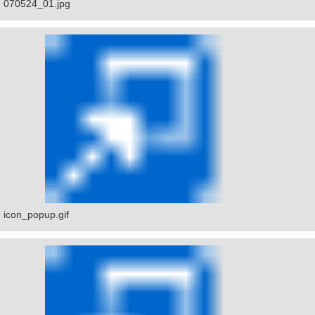
070524_01.jpg
icon_popup.gif