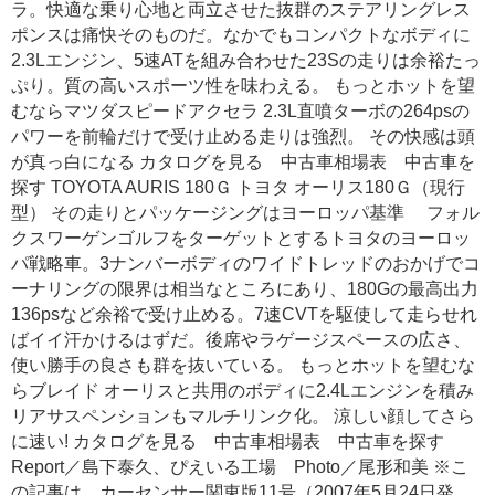
ラ。快適な乗り心地と両立させた抜群のステアリングレス
ポンスは痛快そのものだ。なかでもコンパクトなボディに
2.3Lエンジン、5速ATを組み合わせた23Sの走りは余裕たっ
ぷり。質の高いスポーツ性を味わえる。 もっとホットを望
むならマツダスピードアクセラ 2.3L直噴ターボの264psの
パワーを前輪だけで受け止める走りは強烈。 その快感は頭
が真っ白になる カタログを見る 中古車相場表 中古車を
探す TOYOTA AURIS 180Ｇ トヨタ オーリス180Ｇ（現行
型） その走りとパッケージングはヨーロッパ基準 フォル
クスワーゲンゴルフをターゲットとするトヨタのヨーロッ
パ戦略車。3ナンバーボディのワイドトレッドのおかげでコ
ーナリングの限界は相当なところにあり、180Gの最高出力
136psなど余裕で受け止める。7速CVTを駆使して走らせれ
ばイイ汗かけるはずだ。後席やラゲージスペースの広さ、
使い勝手の良さも群を抜いている。 もっとホットを望むな
らブレイド オーリスと共用のボディに2.4Lエンジンを積み
リアサスペンションもマルチリンク化。 涼しい顔してさら
に速い! カタログを見る 中古車相場表 中古車を探す
Report／島下泰久、ぴえいる工場 Photo／尾形和美 ※こ
の記事は、カーセンサー関東版11号（2007年5月24日発