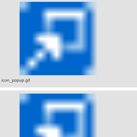
icon_popup.gif