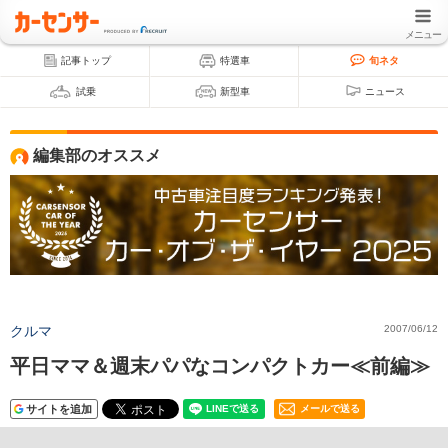
メニュー
記事トップ
特選車
旬ネタ
試乗
新型車
ニュース
編集部のオススメ
クルマ
2007/06/12
平日ママ＆週末パパなコンパクトカー≪前編≫
サイトを追加
メールで送る