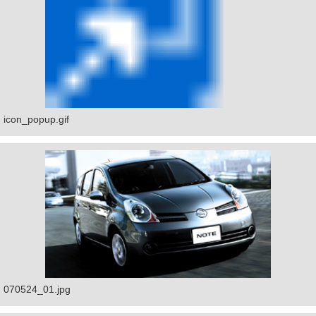
icon_popup.gif
070524_01.jpg