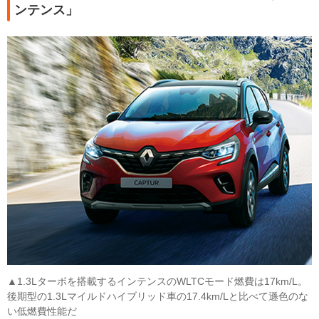
ンテンス」
▲1.3Lターボを搭載するインテンスのWLTCモード燃費は17km/L。
後期型の1.3Lマイルドハイブリッド車の17.4km/Lと比べて遜色のな
い低燃費性能だ