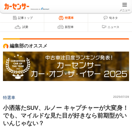
メニュー
記事トップ
特選車
旬ネタ
試乗
新型車
ニュース
編集部のオススメ
特選車
2025/07/29
小洒落たSUV、ルノー キャプチャーが大変身！
でも、マイルドな見た目が好きなら前期型がい
いんじゃない？