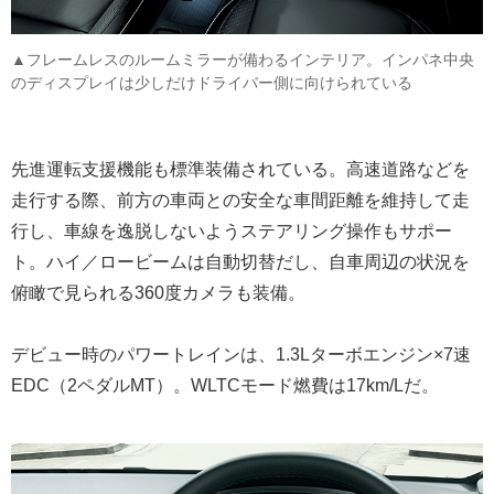
▲フレームレスのルームミラーが備わるインテリア。インパネ中央
のディスプレイは少しだけドライバー側に向けられている
先進運転支援機能も標準装備されている。高速道路などを
走行する際、前方の車両との安全な車間距離を維持して走
行し、車線を逸脱しないようステアリング操作もサポー
ト。ハイ／ロービームは自動切替だし、自車周辺の状況を
俯瞰で見られる360度カメラも装備。
デビュー時のパワートレインは、1.3Lターボエンジン×7速
EDC（2ペダルMT）。WLTCモード燃費は17km/Lだ。