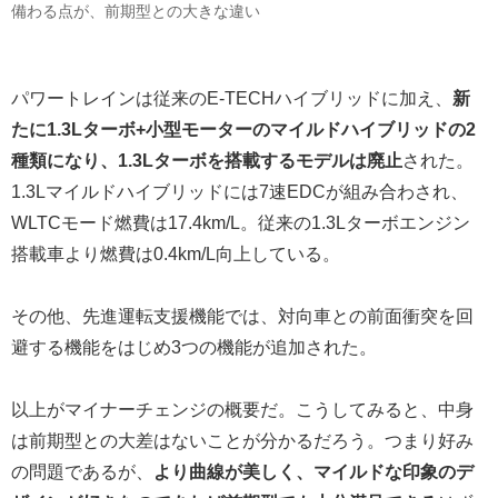
備わる点が、前期型との大きな違い
パワートレインは従来のE-TECHハイブリッドに加え、
新
たに1.3Lターボ+小型モーターのマイルドハイブリッドの2
種類になり、1.3Lターボを搭載するモデルは廃止
された。
1.3Lマイルドハイブリッドには7速EDCが組み合わされ、
WLTCモード燃費は17.4km/L。従来の1.3Lターボエンジン
搭載車より燃費は0.4km/L向上している。
その他、先進運転支援機能では、対向車との前面衝突を回
避する機能をはじめ3つの機能が追加された。
以上がマイナーチェンジの概要だ。こうしてみると、中身
は前期型との大差はないことが分かるだろう。つまり好み
の問題であるが、
より曲線が美しく、マイルドな印象のデ