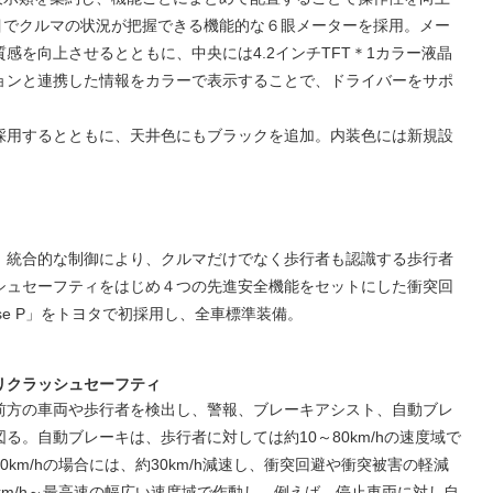
目でクルマの状況が把握できる機能的な６眼メーターを採用。メー
感を向上させるとともに、中央には4.2インチTFT＊1カラー液晶
ョンと連携した情報をカラーで表示することで、ドライバーをサポ
採用するとともに、天井色にもブラックを追加。内装色には新規設
、統合的な制御により、クルマだけでなく歩行者も認識する歩行者
シュセーフティをはじめ４つの先進安全機能をセットにした衝突回
 Sense P」をトヨタで初採用し、全車標準装備。
リクラッシュセーフティ
前方の車両や歩行者を検出し、警報、ブレーキアシスト、自動ブレ
る。自動ブレーキは、歩行者に対しては約10～80km/hの速度域で
km/hの場合には、約30km/h減速し、衝突回避や衝突被害の軽減
km/h～最高速の幅広い速度域で作動し、例えば、停止車両に対し自