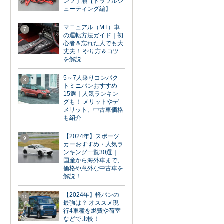
ンプ手順【トラブルシ
ューティング編】
マニュアル（MT）車
7
の運転方法ガイド｜初
心者＆忘れた人でも大
丈夫！ やり方＆コツ
を解説
5～7人乗りコンパク
8
トミニバンおすすめ
15選｜人気ランキン
グも！ メリットやデ
メリット、中古車価格
も紹介
【2024年】スポーツ
9
カーおすすめ・人気ラ
ンキング一覧30選｜
国産から海外車まで、
価格や意外な中古車を
解説！
【2024年】軽バンの
10
最強は？ オススメ現
行4車種を燃費や荷室
などで比較！