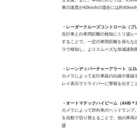
車の速度が40km/hの場合には約40k
・レーダークルーズコントロール（ブ
先行車との車間距離の検知にミリ波レ
することで、一定の車間距離を保ちな
ラで検知し、よりスムーズな加減速制
・レーンディパーチャーアラート（LD
カメラによって走行車線の白線や黄線
レイ表示でドライバーに警報を出すこ
・オートマチックハイビーム（AHB＊
カメラによって対向車のヘッドランプ
を自動で切り替えることで、他の車両
援