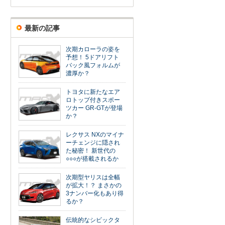
最新の記事
次期カローラの姿を
予想！ 5ドアリフト
バック風フォルムが
濃厚か？
トヨタに新たなエア
ロトップ付きスポー
ツカー GR-GTが登場
か？
レクサス NXのマイナ
ーチェンジに隠され
た秘密！ 新世代の
○○○が搭載されるか
次期型ヤリスは全幅
が拡大！？ まさかの
3ナンバー化もあり得
るか？
伝統的なシビックタ