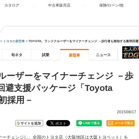
カタログ
中古車販売店
保険/ローン/他
>
トヨタの新型車
>
TOYOTA、ランドクルーザーをマイナーチェンジ －歩行者も検知する衝突回避支援パッケ
旬ネタ
試乗
ニュース
新型車
クルーザーをマイナーチェンジ －歩
避支援パッケージ「Toyota
」を初採用－
2015/08/17
サイトを追加
メールで送る
イナーチェンジし、全国のトヨタ店（大阪地区は大阪トヨペット）を