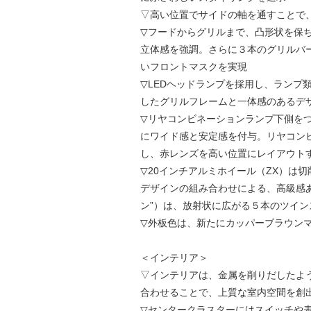
▽高い位置でサイドの軸を通すことで
▽フードからグリルまで、凸形状を保
立体感を強調。さらに３本のグリルバー
いフロントマスクを実現
▽LEDヘッドランプを採用し、ランプ
したグリルフレームと一体感のあるデ
▽リヤコンビネーションランプ下側を
にワイド感と安定感を付与。リヤコン
し、赤レンズを高い位置にレイアウト
▽20インチアルミホイール（ZX）は
デザインの組み合わせによる、高級感あ
ン”）は、放射状に広がる５本のツイ
▽外板色は、新たにカッパーブラウン
＜インテリア＞
▽インテリアは、金属を削りだしたよ
合わせることで、上質な室内空間を創
▽センタークラスターにはスイッチや