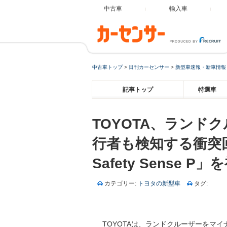
中古車
輸入車
中古車トップ
>
日刊カーセンサー
>
新型車速報・新車情報
記事トップ
特選車
TOYOTA、ランド
行者も検知する衝突回
Safety Sense P
カテゴリー:
トヨタの新型車
タグ:
TOYOTAは、ランドクルーザーをマ