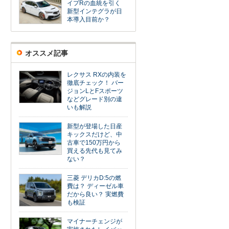
イプRの血統を引く
新型インテグラが日
本導入目前か？
オススメ記事
レクサス RXの内装を
徹底チェック！ バー
ジョンLとFスポーツ
などグレード別の違
いも解説
新型が登場した日産
キックスだけど、中
古車で150万円から
買える先代も見てみ
ない？
三菱 デリカD:5の燃
費は？ ディーゼル車
だから良い？ 実燃費
も検証
マイナーチェンジが