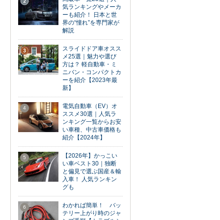
2
気ランキングやメーカ
ーも紹介！ 日本と世
界の“憧れ”を専門家が
解説
スライドドア車オスス
3
メ25選｜魅力や選び
方は？ 軽自動車・ミ
ニバン・コンパクトカ
ーを紹介【2023年最
新】
電気自動車（EV）オ
4
ススメ30選｜人気ラ
ンキング一覧からお安
い車種、中古車価格も
紹介【2024年】
【2026年】かっこい
5
い車ベスト30｜独断
と偏見で選ぶ国産＆輸
入車！ 人気ランキン
グも
わかれば簡単！ バッ
6
テリー上がり時のジャ