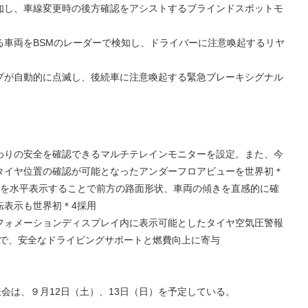
知し、車線変更時の後方確認をアシストするブラインドスポットモ
る車両をBSMのレーダーで検知し、ドライバーに注意喚起するリヤ
プが自動的に点滅し、後続車に注意喚起する緊急ブレーキシグナル
わりの安全を確認できるマルチテレインモニターを設定。また、今
タイヤ位置の確認が可能となったアンダーフロアビューを世界初＊
線を水平表示することで前方の路面形状、車両の傾きを直感的に確
転表示も世界初＊4採用
フォメーションディスプレイ内に表示可能としたタイヤ空気圧警報
とで、安全なドライビングサポートと燃費向上に寄与
表会は、９月12日（土）、13日（日）を予定している。