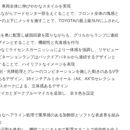
、車両全体に伸びやかなスタイルを実現
ちながらフードセンター部をえぐることで、フロント全体の塊感と
の上下にメッキを施すことで、TOYOTAの最上級SUVにふさわし
類を奥に配置し破損回避を図りながらも、グリルからランプに連続
ザインとすることで、機能性と先進感を付与
つなぐライセンスガーニッシュにより一体感を強調し、リヤビュー
ビネーションランプはバックドアパネルから連続するデザインと
することで、ハイリフトなイメージを表現
切削・光輝処理とグレーのコンビネーションを施した動きのあるV字
るデザイン。18インチアルミホイール（AX、AX“Gセレクショ
ンスポークによる、立体感あるデザイン
マイカとダークブルーマイカを追加し、全９色を設定
うなヘアライン処理で重厚感のある加飾部とソフトな表皮巻を組み
出
表示類を集約し、機能ごとにまとめて配置することで操作性を向上