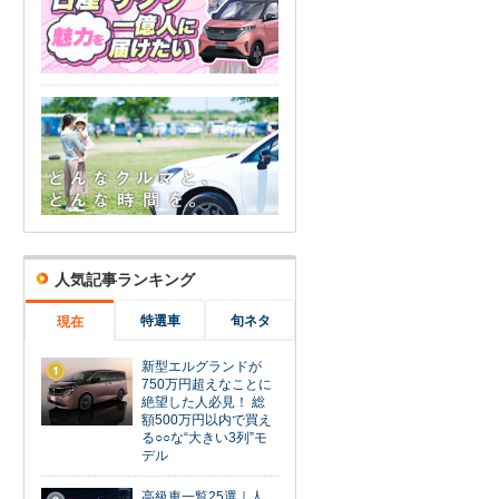
人気記事ランキング
特選車
旬ネタ
現在
新型エルグランドが
1
750万円超えなことに
絶望した人必見！ 総
額500万円以内で買え
る○○な“大きい3列”モ
デル
高級車一覧25選｜人