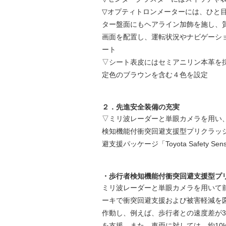
▽オプティトロンメーターには、ひと
ター盤面にもヘアライン加飾を施し、質
画面を配置し、運転状況やナビゲーシ
ート
▽シート表皮にはセミアニリン本革を
定色のブラウンを含む４色を設定
２．先進安全装備の充実
▽ミリ波レーダーと単眼カメラを用い
検知機能付衝突回避支援型プリクラッ
避支援パッケージ「Toyota Safety
・歩行者検知機能付衝突回避支援型プ
ミリ波レーダーと単眼カメラを用いて
ーキで衝突回避支援および被害軽減を図
作動し、例えば、歩行者との速度差が30
を支援。また、車両に対しては、約10