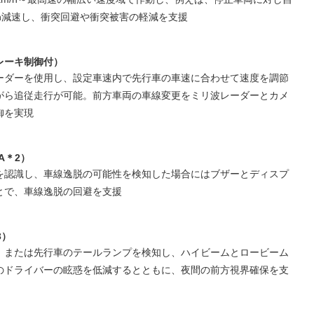
m/h減速し、衝突回避や衝突被害の軽減を支援
レーキ制御付）
ーダーを使用し、設定車速内で先行車の車速に合わせて速度を調節
がら追従走行が可能。前方車両の車線変更をミリ波レーダーとカメ
御を実現
A＊2）
を認識し、車線逸脱の可能性を検知した場合にはブザーとディスプ
とで、車線逸脱の回避を支援
3）
、または先行車のテールランプを検知し、ハイビームとロービーム
のドライバーの眩惑を低減するとともに、夜間の前方視界確保を支