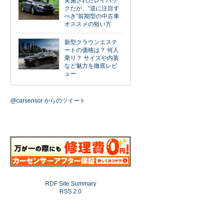
実施されたレイバッ
クだが、“逆に注目す
べき”前期型の中古車
オススメの狙い方
新型クラウンエステ
ートの価格は？ 何人
乗り？ サイズや内装
など魅力を徹底レビ
ュー
@carsensor からのツイート
RDF Site Summary
RSS 2.0