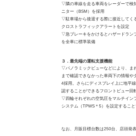
▽隣の車線を走る車両をレーダーで検
ニター（BSM）を採用
▽駐車場から後退する際に接近してく
クロストラフィックアラートを設定
▽急ブレーキをかけるとハザードラン
を全車に標準装備
３．最先端の運転支援機能
▽パノラミックビューなどにより、ま
まで確認できなかった車両下の情報や
4採用。さらにディスプレイ上に地平
認することができるフロントビュー回
▽四輪それぞれの空気圧をマルチイン
システム（TPWS＊5）を設定するこ
なお、月販目標台数は250台、店頭発