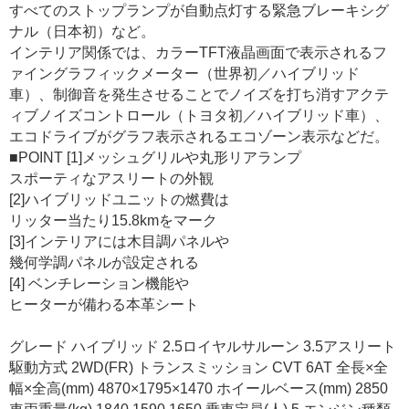
すべてのストップランプが自動点灯する緊急ブレーキシグ
ナル（日本初）など。
インテリア関係では、カラーTFT液晶画面で表示されるフ
ァイングラフィックメーター（世界初／ハイブリッド
車）、制御音を発生させることでノイズを打ち消すアクテ
ィブノイズコントロール（トヨタ初／ハイブリッド車）、
エコドライブがグラフ表示されるエコゾーン表示などだ。
■POINT [1]メッシュグリルや丸形リアランプ
スポーティなアスリートの外観
[2]ハイブリッドユニットの燃費は
リッター当たり15.8kmをマーク
[3]インテリアには木目調パネルや
幾何学調パネルが設定される
[4] ベンチレーション機能や
ヒーターが備わる本革シート
グレード ハイブリッド 2.5ロイヤルサルーン 3.5アスリート
駆動方式 2WD(FR) トランスミッション CVT 6AT 全長×全
幅×全高(mm) 4870×1795×1470 ホイールベース(mm) 2850