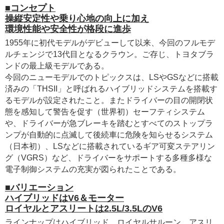
■コンセプト
操縦安定性や乗り心地の向上に加え
環境性能や安全性が格段に進歩
1955年に初代モデルがデビューして以来、今回のフルモデ
ルチェンジで13代目となるクラウン。ご存じ、トヨタブラ
ンドの最上級モデルである。
今回のニューモデルでのトピックスは、LSやGSなどに搭載
済みの「THSII」と呼ばれるハイブリッドシステムを搭載す
るモデルが設定されたこと。またドライバーの目の開閉状
態を感知して警告を促す（世界初）セーフティシステム
や、ドライバーが急ブレーキを踏むとすべてのストップラ
ンプが自動的に点滅して後続車に危険を知らせるシステム
（日本初）、LSなどに搭載されているギア可変ステアリン
グ（VGRS）など、ドライバーをサポートする多種多様な
電子制御システムの充実が図られたことである。
■バリエーション
ハイブリッドはV6＆モーター
ロイヤルとアスリートは2.5L/3.5LのV6
ラインナップはハイブリッド、ロイヤルサルーン、アスリ