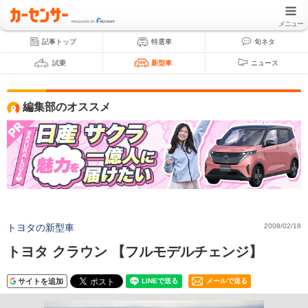
メニュー
記事トップ
特選車
旬ネタ
試乗
新型車
ニュース
編集部のオススメ
トヨタの新型車
2008/02/18
トヨタ クラウン 【フルモデルチェンジ】
サイトを追加
メールで送る