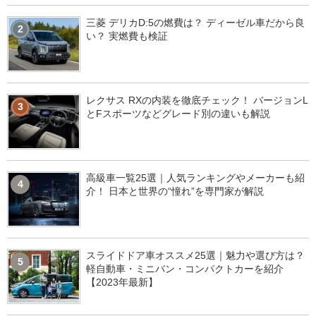
三菱 デリカD:5の燃費は？ ディーゼル車だから良
2
い？ 実燃費も検証
レクサス RXの内装を徹底チェック！ バージョンL
3
とFスポーツなどグレード別の違いも解説
高級車一覧25選｜人気ランキングやメーカーも紹
4
介！ 日本と世界の“憧れ”を専門家が解説
スライドドア車オススメ25選｜魅力や選び方は？
5
軽自動車・ミニバン・コンパクトカーを紹介
【2023年最新】