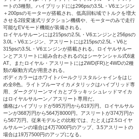
ートの3種類。ハイブリッドには296psの3.5L・V6エンジン
＋200psのモーターが搭載され、低高回転域でトルクを増大
させる2段変速式リダクション機構や、モーターのみで走行
可能なEVモード機能が装備される。
ロイヤルサルーンには215psの2.5L・V6エンジンと256psの
3.0L・V6エンジン、アスリートには215psの2.5L・V6と
315psの3.5L・V6エンジンが搭載される。ロイヤルサルー
ンとアスリートに組み合わされるのはシーケンシャル式6速
AT。またロイヤル・アスリートには2WD(FR)と4WDの2種
類の駆動方式が用意される。
ボディカラーはホワイトパールクリスタルシャインをはじ
め全8色。ライトブルーマイカメタリックはハイブリッド専
用、ダークグリーンマイカとブラッキッシュレッドマイカ
はロイヤルサルーン／アスリート専用だ。
価格はハイブリッドが595万円から619万円。ロイヤルサル
ーンが368万円から564万8000円。アスリートが374万円か
ら567万円。従来モデルとの比較では、たとえば2.5ロイヤ
ルサルーンの場合は4万7000円のアップ、3.5アスリートの
場合は19万7500円のアップになる。