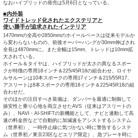
なおハイブリッドの発売は5月6日となっている。
■内外装
ワイドトレッド化されたエクステリアと
使い勝手が追求されたインテリア
1470mmの全高や2850mmのホイールベースは従来モデルか
ら変わらないものの、前後オーバーハングが30mm伸ばされ
全長は4870mmに。また全幅は15mm、トレッドは10mm拡
大されている。
ホイール＆タイヤは、ハイブリッドが太さの異なるスポー
クが特徴の専用18インチ＆225/45R18の組合わせ。ロイヤ
ルサルーンは10本スポークの専用17インチ＆215/55R17、
アスリートは8本スポークの専用18インチ＆225/45R18の組
合わせだ。
そのほかの注目すべき装備は、ダンパーを最適に制御して
操安性と乗り心地を両立させたAVS（従来はアスリートの
み）、NAVI・AI-SHIFTの新機能として、ナビと連動して高
速の料金所などで自動的に加減速をアシストするシステム
（世界初）、一時停止線に気づかない時に警告するシステ
ム（世界初／東京23区などエリア限定）、急ブレーキ時に