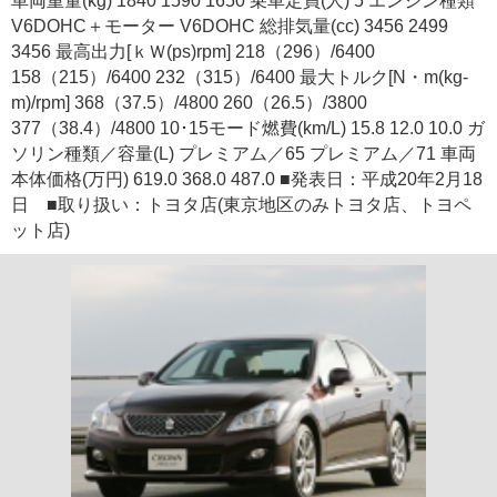
車両重量(kg) 1840 1590 1650 乗車定員(人) 5 エンジン種類
V6DOHC＋モーター V6DOHC 総排気量(cc) 3456 2499
3456 最高出力[ｋＷ(ps)rpm] 218（296）/6400
158（215）/6400 232（315）/6400 最大トルク[N・m(kg-
m)/rpm] 368（37.5）/4800 260（26.5）/3800
377（38.4）/4800 10･15モード燃費(km/L) 15.8 12.0 10.0 ガ
ソリン種類／容量(L) プレミアム／65 プレミアム／71 車両
本体価格(万円) 619.0 368.0 487.0 ■発表日：平成20年2月18
日 ■取り扱い：トヨタ店(東京地区のみトヨタ店、トヨペ
ット店)