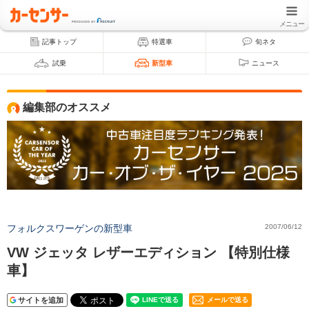
メニュー
記事トップ
特選車
旬ネタ
試乗
新型車
ニュース
編集部のオススメ
フォルクスワーゲンの新型車
2007/06/12
VW ジェッタ レザーエディション 【特別仕様
車】
サイトを追加
メールで送る