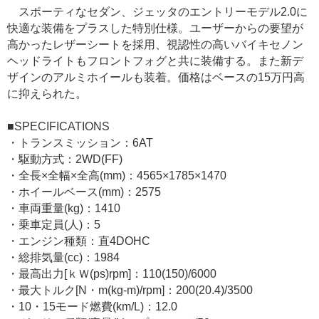
スポーティなセダン、ジェッタのエントリーモデル2.0に
快適な装備をプラスした特別仕様。ユーザーからの要望が
高かったレザーシートを採用、視認性の高いバイキセノン
ヘッドライトもフロントフォグと共に装備する。また新デ
ザインのアルミホイールも装着。価格はベースの15万円高
に抑えられた。
■SPECIFICATIONS
・トランスミッション：6AT
・駆動方式：2WD(FF)
・全長×全幅×全高(mm)：4565×1785×1470
・ホイールベース(mm)：2575
・車両重量(kg)：1410
・乗車定員(人)：5
・エンジン種類：直4DOHC
・総排気量(cc)：1984
・最高出力[ｋＷ(ps)rpm]：110(150)/6000
・最大トルク[N・m(kg-m)/rpm]：200(20.4)/3500
・10・15モード燃費(km/L)：12.0