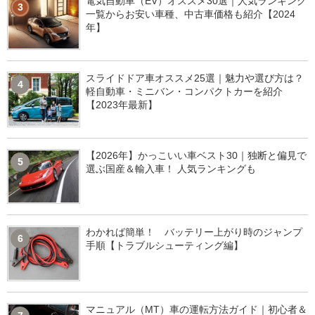
電気自動車（EV）オススメ30選｜人気ランキング
3
一覧からお安い車種、中古車価格も紹介【2024
年】
スライドドア車オススメ25選｜魅力や選び方は？
4
軽自動車・ミニバン・コンパクトカーを紹介
【2023年最新】
【2026年】かっこいい車ベスト30｜独断と偏見で
5
選ぶ国産＆輸入車！ 人気ランキングも
わかれば簡単！ バッテリー上がり時のジャンプ
6
手順【トラブルシューティング編】
マニュアル（MT）車の運転方法ガイド｜初心者＆