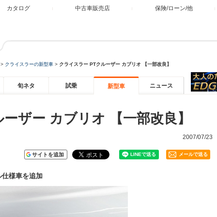
カタログ
中古車販売店
保険/ローン/他
>
クライスラーの新型車
>
クライスラー PTクルーザー カブリオ 【一部改良】
旬ネタ
試乗
ニュース
新型車
ルーザー カブリオ 【一部改良】
2007/07/23
サイトを追加
メールで送る
ル仕様車を追加