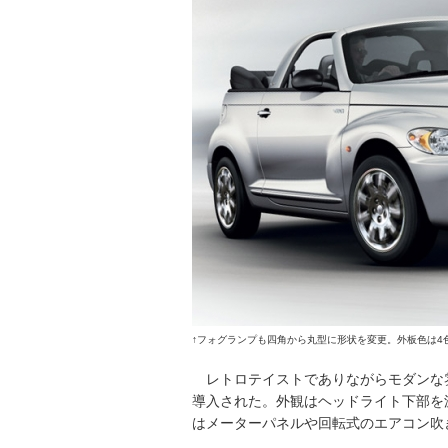
↑フォグランプも四角から丸型に形状を変更。外板色は4
レトロテイストでありながらモダンな雰
導入された。外観はヘッドライト下部を
はメーターパネルや回転式のエアコン吹