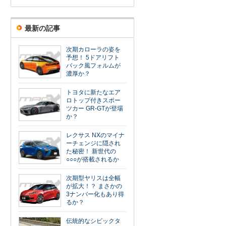
最新の記事
次期カローラの姿を
予想！ 5ドアリフト
バック風フォルムが
濃厚か？
トヨタに新たなエア
ロトップ付きスポー
ツカー GR-GTが登場
か？
レクサス NXのマイナ
ーチェンジに隠され
た秘密！ 新世代の
○○○が搭載されるか
次期型ヤリスは全幅
が拡大！？ まさかの
3ナンバー化もあり得
るか？
伝統的なシビックタ