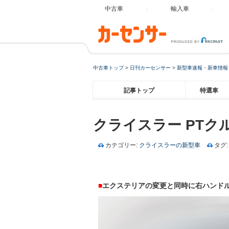
中古車
輸入車
中古車トップ
>
日刊カーセンサー
>
新型車速報・新車情報
記事トップ
特選車
クライスラー PTク
カテゴリー:
クライスラーの新型車
タグ:
■
エクステリアの変更と同時に右ハンド