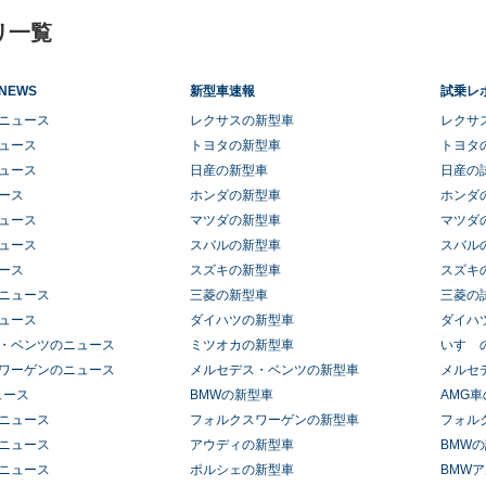
リ一覧
NEWS
新型車速報
試乗レ
ニュース
レクサスの新型車
レクサ
ュース
トヨタの新型車
トヨタ
ュース
日産の新型車
日産の
ース
ホンダの新型車
ホンダ
ュース
マツダの新型車
マツダ
ュース
スバルの新型車
スバル
ース
スズキの新型車
スズキ
ニュース
三菱の新型車
三菱の
ュース
ダイハツの新型車
ダイハ
・ベンツのニュース
ミツオカの新型車
いすゞ
ワーゲンのニュース
メルセデス・ベンツの新型車
メルセ
ュース
BMWの新型車
AMG
ニュース
フォルクスワーゲンの新型車
フォル
ニュース
アウディの新型車
BMW
ニュース
ポルシェの新型車
BMW