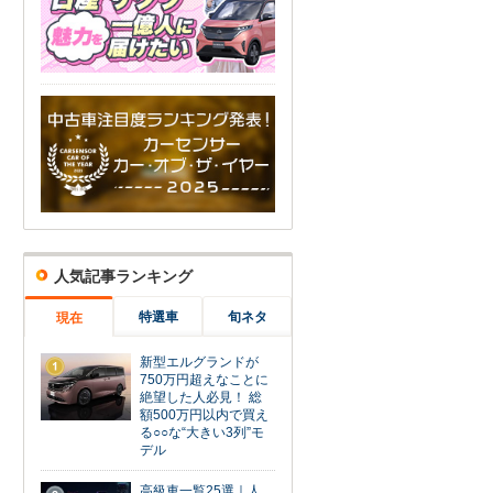
人気記事ランキング
特選車
旬ネタ
現在
新型エルグランドが
1
750万円超えなことに
絶望した人必見！ 総
額500万円以内で買え
る○○な“大きい3列”モ
デル
高級車一覧25選｜人