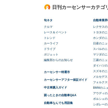
日刊カーセンサーカテゴ
旬ネタ
自動車業界
クルマ
レクサスの
レース＆イベント
トヨタのニ
トレンド
ホンダのニ
カーライフ
日産のニュ
ドライブ
スバルのニ
ガジェット
マツダのニ
編集部からのお知らせ
三菱のニュ
ダイハツの
スズキのニ
カーセンサー特選市
メルセデス
カーセンサーアフター保証ガイド
フォルクス
中古車購入ガイド
BMWのニ
アウディの
困ったときの自動車Q&A
ポルシェの
自動車なんでも用語集
シボレーの