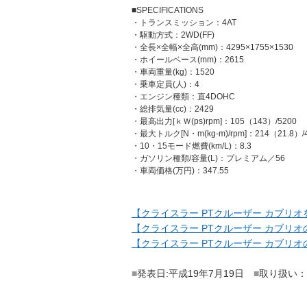
■SPECIFICATIONS
・トランスミッション：4AT
・駆動方式：2WD(FF)
・全長×全幅×全高(mm)：4295×1755×1530
・ホイールベース(mm)：2615
・車両重量(kg)：1520
・乗車定員(人)：4
・エンジン種類：直4DOHC
・総排気量(cc)：2429
・最高出力[ｋＷ(ps)rpm]：105（143）/5200
・最大トルク[N・m(kg-m)/rpm]：214（21.8）/
・10・15モード燃費(km/L)：8.3
・ガソリン種類/容量(L)：プレミアム／56
・車両価格(万円)：347.55
【クライスラー PTクルーザー カブリオ
【クライスラー PTクルーザー カブリ
【クライスラー PTクルーザー カブリ
■
発表日:平成19年7月19日
■
取り扱い：