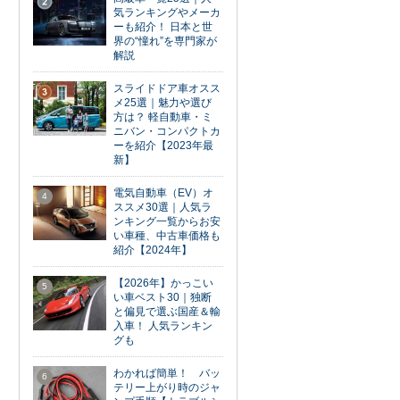
2
気ランキングやメーカ
ーも紹介！ 日本と世
界の“憧れ”を専門家が
解説
スライドドア車オスス
3
メ25選｜魅力や選び
方は？ 軽自動車・ミ
ニバン・コンパクトカ
ーを紹介【2023年最
新】
電気自動車（EV）オ
4
ススメ30選｜人気ラ
ンキング一覧からお安
い車種、中古車価格も
紹介【2024年】
【2026年】かっこい
5
い車ベスト30｜独断
と偏見で選ぶ国産＆輸
入車！ 人気ランキン
グも
わかれば簡単！ バッ
6
テリー上がり時のジャ