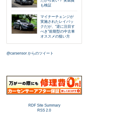
だから良い？ 実燃費
も検証
マイナーチェンジが
実施されたレイバッ
クだが、“逆に注目す
べき”前期型の中古車
オススメの狙い方
@carsensor からのツイート
RDF Site Summary
RSS 2.0