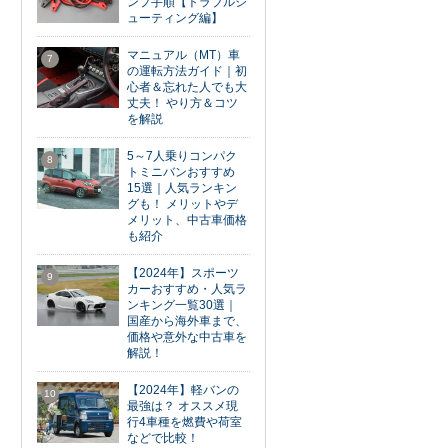
ンプ手順【トラブルシ
ューティング編】
マニュアル（MT）車
7
の運転方法ガイド｜初
心者＆忘れた人でも大
丈夫！ やり方＆コツ
を解説
5～7人乗りコンパク
8
トミニバンおすすめ
15選｜人気ランキン
グも！ メリットやデ
メリット、中古車価格
も紹介
【2024年】スポーツ
9
カーおすすめ・人気ラ
ンキング一覧30選｜
国産から海外車まで、
価格や意外な中古車を
解説！
【2024年】軽バンの
10
最強は？ オススメ現
行4車種を燃費や荷室
などで比較！