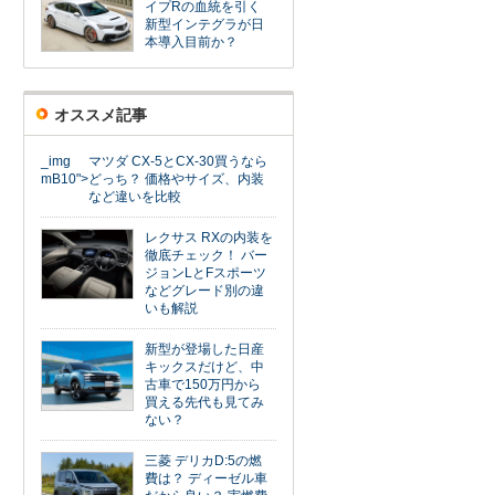
イプRの血統を引く
新型インテグラが日
本導入目前か？
オススメ記事
_img
マツダ CX-5とCX-30買うなら
mB10">
どっち？ 価格やサイズ、内装
など違いを比較
レクサス RXの内装を
徹底チェック！ バー
ジョンLとFスポーツ
などグレード別の違
いも解説
新型が登場した日産
キックスだけど、中
古車で150万円から
買える先代も見てみ
ない？
三菱 デリカD:5の燃
費は？ ディーゼル車