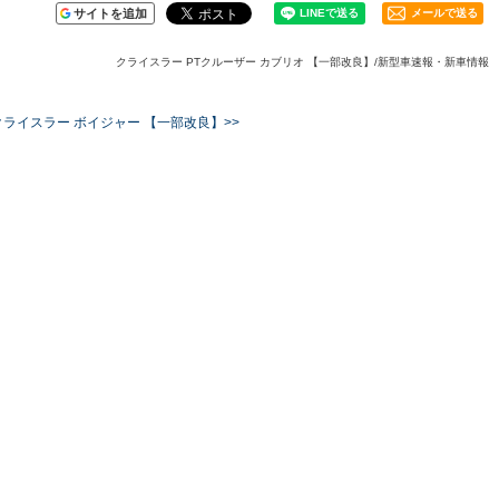
サイトを追加
メールで送る
クライスラー PTクルーザー カブリオ 【一部改良】/新型車速報・新車情報
クライスラー ボイジャー 【一部改良】>>