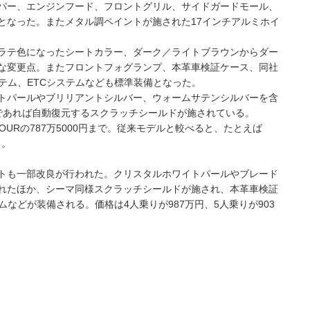
パー、エンジンフード、フロントグリル、サイドガードモール、
となった。またメタル調ペイントが施された17インチアルミホイ
ラテ色になったシートカラー、ダーク／ライトブラウンからダー
な変更点。またフロントフォグランプ、本革車検証ケース、同社
テム、ETCシステムなども標準装備となった。
トパールやブリリアントシルバー、ウォームサテンシルバーを含
であれば自動復元するスクラッチシールドが施されている。
IP FOURの787万5000円まで。従来モデルと較べると、たとえば
る。
トも一部改良が行われた。クリスタルホワイトパールやブレード
れたほか、シーマ同様スクラッチシールドが施され、本革車検証
ムなどが装備される。価格は4人乗りが987万円、5人乗りが903