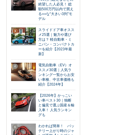
絶望した人必見！ 総
額500万円以内で買え
る○○な“大きい3列”モ
デル
スライドドア車オスス
3
メ25選｜魅力や選び
方は？ 軽自動車・ミ
ニバン・コンパクトカ
ーを紹介【2023年最
新】
電気自動車（EV）オ
4
ススメ30選｜人気ラ
ンキング一覧からお安
い車種、中古車価格も
紹介【2024年】
【2026年】かっこい
5
い車ベスト30｜独断
と偏見で選ぶ国産＆輸
入車！ 人気ランキン
グも
わかれば簡単！ バッ
6
テリー上がり時のジャ