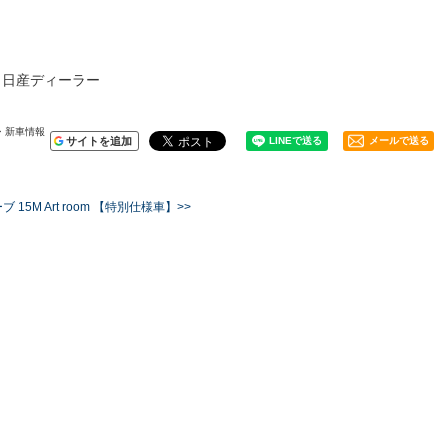
：日産ディーラー
・新車情報
サイトを追加
メールで送る
 15M Art room 【特別仕様車】>>