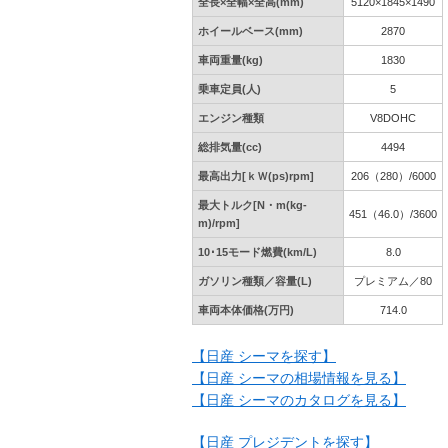
全長×全幅×全高(mm)
5120×1845×1490
ホイールベース(mm)
2870
車両重量(kg)
1830
乗車定員(人)
5
エンジン種類
V8DOHC
総排気量(cc)
4494
最高出力[ｋＷ(ps)rpm]
206（280）/6000
最大トルク[N・m(kg-
451（46.0）/3600
m)/rpm]
10･15モード燃費(km/L)
8.0
ガソリン種類／容量(L)
プレミアム／80
車両本体価格(万円)
714.0
【日産 シーマを探す】
【日産 シーマの相場情報を見る】
【日産 シーマのカタログを見る】
【日産 プレジデントを探す】