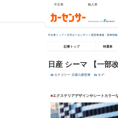
中古車
輸入車
中古車トップ
>
日刊カーセンサー
>
新型車速報・新車情報
記事トップ
特選車
日産 シーマ 【一部
カテゴリー:
日産の新型車
タグ:
■
エクステリアデザインやシートカラー