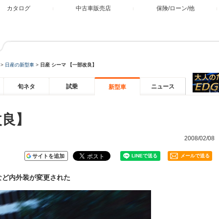
カタログ
中古車販売店
保険/ローン/他
>
日産の新型車
>
日産 シーマ 【一部改良】
旬ネタ
試乗
ニュース
新型車
改良】
2008/02/08
サイトを追加
メールで送る
など内外装が変更された