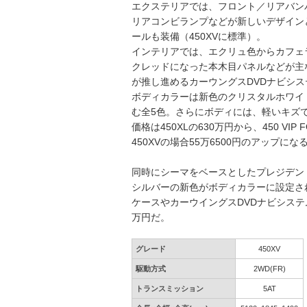
エクステリアでは、フロント／リアバン
リアコンビランプなどが新しいデザイン
ールも装備（450XVに標準）。
インテリアでは、エクリュ色からカフェ
クレッドになった本木目パネルなどが主
が推し進めるカーウングスDVDナビシス
ボディカラーは新色のクリスタルホワイ
む全5色。さらにボディには、軽いキズ
価格は450XLの630万円から、450 V
450XVの場合55万6500円のアップにな
同時にシーマをベースとしたプレジデン
シルバーの新色がボディカラーに設定さ
ケースやカーウイングスDVDナビシステ
万円だ。
グレード
450XV
駆動方式
2WD(FR)
トランスミッション
5AT