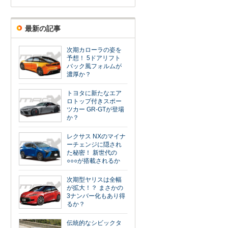
最新の記事
次期カローラの姿を
予想！ 5ドアリフト
バック風フォルムが
濃厚か？
トヨタに新たなエア
ロトップ付きスポー
ツカー GR-GTが登場
か？
レクサス NXのマイナ
ーチェンジに隠され
た秘密！ 新世代の
○○○が搭載されるか
次期型ヤリスは全幅
が拡大！？ まさかの
3ナンバー化もあり得
るか？
伝統的なシビックタ