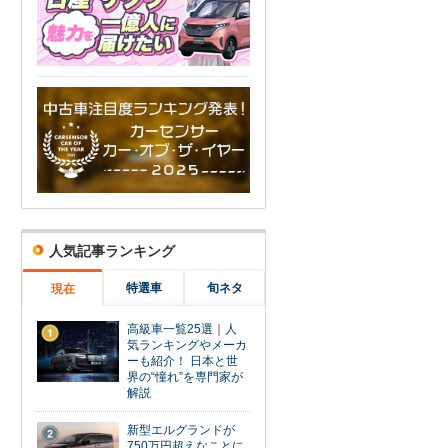
人気記事ランキング
特選車
旬ネタ
現在
高級車一覧25選｜人
1
気ランキングやメーカ
ーも紹介！ 日本と世
界の“憧れ”を専門家が
解説
新型エルグランドが
2
750万円超えなことに