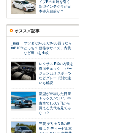
イプRの血統を引く
新型インテグラが日
本導入目前か？
オススメ記事
_img
マツダ CX-5とCX-30買うなら
mB10">
どっち？ 価格やサイズ、内装
など違いを比較
レクサス RXの内装を
徹底チェック！ バー
ジョンLとFスポーツ
などグレード別の違
いも解説
新型が登場した日産
キックスだけど、中
古車で150万円から
買える先代も見てみ
ない？
三菱 デリカD:5の燃
費は？ ディーゼル車