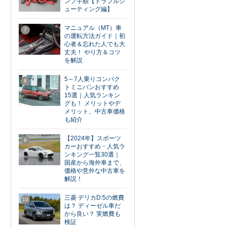
ンプ手順【トラブルシ
ューティング編】
マニュアル（MT）車
7
の運転方法ガイド｜初
心者＆忘れた人でも大
丈夫！ やり方＆コツ
を解説
5～7人乗りコンパク
8
トミニバンおすすめ
15選｜人気ランキン
グも！ メリットやデ
メリット、中古車価格
も紹介
【2024年】スポーツ
9
カーおすすめ・人気ラ
ンキング一覧30選｜
国産から海外車まで、
価格や意外な中古車を
解説！
三菱 デリカD:5の燃費
10
は？ ディーゼル車だ
から良い？ 実燃費も
検証