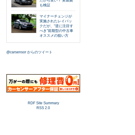
だから良い？ 実燃費
も検証
マイナーチェンジが
実施されたレイバッ
クだが、“逆に注目す
べき”前期型の中古車
オススメの狙い方
@carsensor からのツイート
RDF Site Summary
RSS 2.0