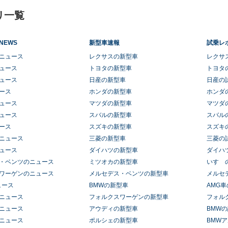
リ一覧
NEWS
新型車速報
試乗レ
ニュース
レクサスの新型車
レクサ
ュース
トヨタの新型車
トヨタ
ュース
日産の新型車
日産の
ース
ホンダの新型車
ホンダ
ュース
マツダの新型車
マツダ
ュース
スバルの新型車
スバル
ース
スズキの新型車
スズキ
ニュース
三菱の新型車
三菱の
ュース
ダイハツの新型車
ダイハ
・ベンツのニュース
ミツオカの新型車
いすゞ
ワーゲンのニュース
メルセデス・ベンツの新型車
メルセ
ュース
BMWの新型車
AMG
ニュース
フォルクスワーゲンの新型車
フォル
ニュース
アウディの新型車
BMW
ニュース
ポルシェの新型車
BMW