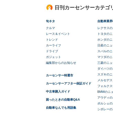
日刊カーセンサーカテゴ
旬ネタ
自動車業界
クルマ
レクサスの
レース＆イベント
トヨタのニ
トレンド
ホンダのニ
カーライフ
日産のニュ
ドライブ
スバルのニ
ガジェット
マツダのニ
編集部からのお知らせ
三菱のニュ
ダイハツの
スズキのニ
カーセンサー特選市
メルセデス
カーセンサーアフター保証ガイド
フォルクス
中古車購入ガイド
BMWのニ
アウディの
困ったときの自動車Q&A
ポルシェの
自動車なんでも用語集
シボレーの