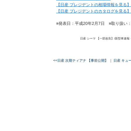
【日産 プレジデントの相場情報を見る】
【日産 プレジデントのカタログを見る】
■
発表日：平成20年2月7日
■
取り扱い
日産 シーマ 【一部改良】/新型車速報
<<日産 次期ティアナ 【事前公開】
｜
日産 キューブ