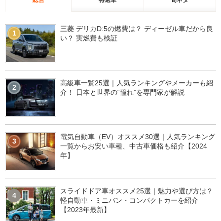
総合
特選車
旬ネタ
三菱 デリカD:5の燃費は？ ディーゼル車だから良
1
い？ 実燃費も検証
高級車一覧25選｜人気ランキングやメーカーも紹
2
介！ 日本と世界の“憧れ”を専門家が解説
電気自動車（EV）オススメ30選｜人気ランキング
3
一覧からお安い車種、中古車価格も紹介【2024
年】
スライドドア車オススメ25選｜魅力や選び方は？
4
軽自動車・ミニバン・コンパクトカーを紹介
【2023年最新】