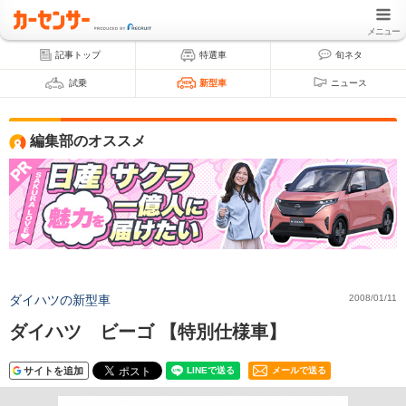
メニュー
記事トップ
特選車
旬ネタ
試乗
新型車
ニュース
編集部のオススメ
ダイハツの新型車
2008/01/11
ダイハツ ビーゴ 【特別仕様車】
サイトを追加
メールで送る