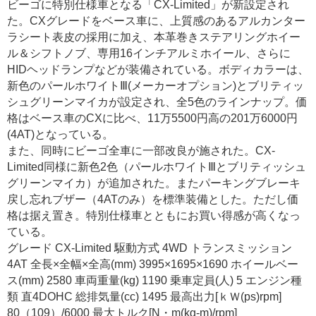
ビーゴに特別仕様車となる「CX-Limited」が新設定され
た。CXグレードをベース車に、上質感のあるアルカンター
ラシート表皮の採用に加え、本革巻きステアリングホイー
ル＆シフトノブ、専用16インチアルミホイール、さらに
HIDヘッドランプなどが装備されている。ボディカラーは、
新色のパールホワイトⅢ(メーカーオプション)とブリティッ
シュグリーンマイカが設定され、全5色のラインナップ。価
格はベース車のCXに比べ、11万5500円高の201万6000円
(4AT)となっている。
また、同時にビーゴ全車に一部改良が施された。CX-
Limited同様に新色2色（パールホワイトⅢとブリティッシュ
グリーンマイカ）が追加された。またパーキングブレーキ
戻し忘れブザー（4ATのみ）を標準装備とした。ただし価
格は据え置き。特別仕様車とともにお買い得感が高くなっ
ている。
グレード CX-Limited 駆動方式 4WD トランスミッション
4AT 全長×全幅×全高(mm) 3995×1695×1690 ホイールベー
ス(mm) 2580 車両重量(kg) 1190 乗車定員(人) 5 エンジン種
類 直4DOHC 総排気量(cc) 1495 最高出力[ｋＷ(ps)rpm]
80（109）/6000 最大トルク[N・m(kg-m)/rpm]