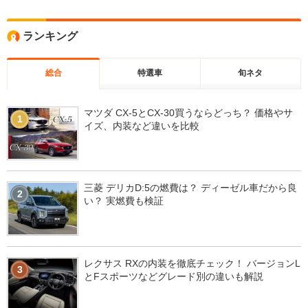
ランキング
総合
特選車
旬ネタ
マツダ CX-5とCX-30買うならどっち？ 価格やサ
1
イズ、内装など違いを比較
三菱 デリカD:5の燃費は？ ディーゼル車だから良
2
い？ 実燃費も検証
レクサス RXの内装を徹底チェック！ バージョンL
3
とFスポーツなどグレード別の違いも解説