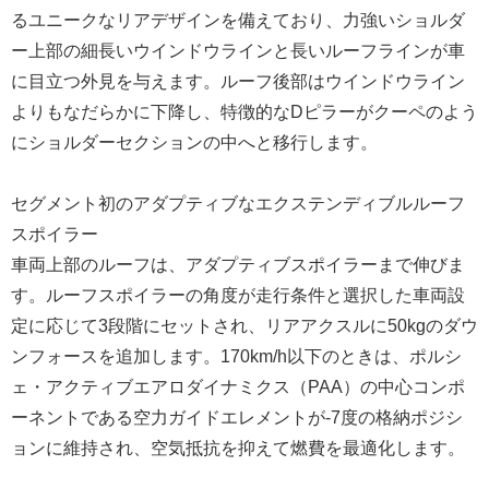
るユニークなリアデザインを備えており、力強いショルダ
ー上部の細長いウインドウラインと長いルーフラインが車
に目立つ外見を与えます。ルーフ後部はウインドウライン
よりもなだらかに下降し、特徴的なDピラーがクーペのよう
にショルダーセクションの中へと移行します。
セグメント初のアダプティブなエクステンディブルルーフ
スポイラー
車両上部のルーフは、アダプティブスポイラーまで伸びま
す。ルーフスポイラーの角度が走行条件と選択した車両設
定に応じて3段階にセットされ、リアアクスルに50kgのダウ
ンフォースを追加します。170km/h以下のときは、ポルシ
ェ・アクティブエアロダイナミクス（PAA）の中心コンポ
ーネントである空力ガイドエレメントが-7度の格納ポジシ
ョンに維持され、空気抵抗を抑えて燃費を最適化します。