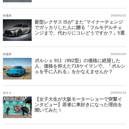
特選車
2026/01/21
新型レクサス ISが“また”マイナーチェンジ
でガッカリした人に贈る「フルモデルチェ
ンジまで、代わりにコレどうですか？」5選
特選車
2026/01/20
ポルシェ 911（992型）の価格に絶望した
人、価格を抑えた718ケイマンで、「ポルシ
ェを手に入れる」をかなえませんか？
旬ネタ
2026/01/14
【女子大生が大阪モーターショーで突撃イ
ンタビュー】若者に車好きになった理由を
聞いてみた！