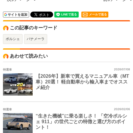
サイトを追加
メールで送る
この記事のキーワード
ポルシェ
パナメーラ
あわせて読みたい
特選車
2026/07/08
【2026年】新車で買えるマニュアル車（MT
車）20選！ 軽自動車から輸入車までオスス
メ紹介
特選車
2026/02/06
“生きた機械”に乗る楽しさ！ 「空冷ポルシ
ェ 911」の世代ごとの特徴と選び方のポイ
ント！