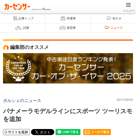
メニュー
記事トップ
特選車
旬ネタ
試乗
新型車
ニュース
編集部のオススメ
ポルシェのニュース
2017/03/03
パナメーラモデルラインにスポーツ ツーリスモ
を追加
サイトを追加
メールで送る