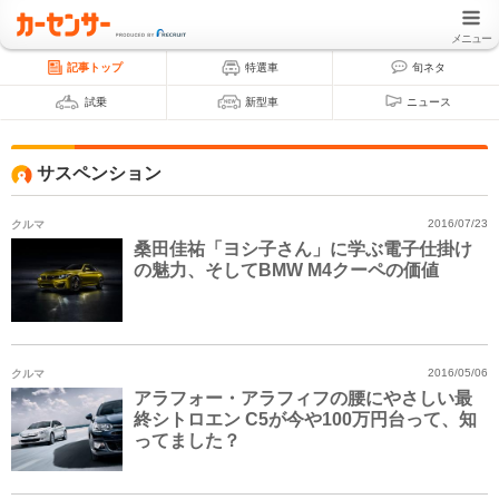
メニュー
記事トップ
特選車
旬ネタ
試乗
新型車
ニュース
サスペンション
クルマ
2016/07/23
桑田佳祐「ヨシ子さん」に学ぶ電子仕掛け
の魅力、そしてBMW M4クーペの価値
クルマ
2016/05/06
アラフォー・アラフィフの腰にやさしい最
終シトロエン C5が今や100万円台って、知
ってました？